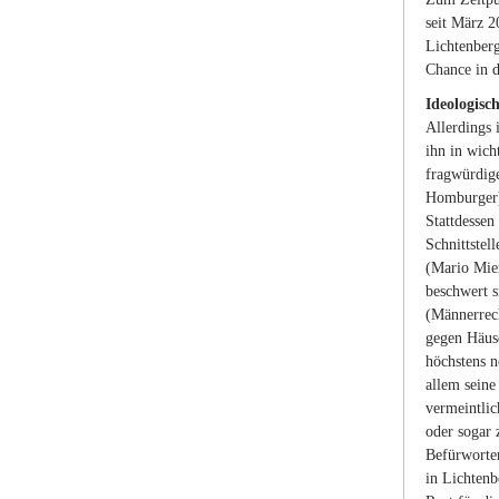
seit März 2
Lichtenberg
Chance in 
Ideologis
Allerdings 
ihn in wich
fragwürdige
Homburger) 
Stattdessen
Schnittstel
(Mario Mier
beschwert s
(Männerrech
gegen Häuse
höchstens n
allem seine
vermeintlic
oder sogar 
Befürworter
in Lichtenb