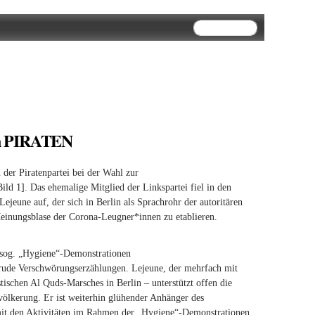
Suchformular
Suche
en PIRATEN
er Piratenpartei bei der Wahl zur
d 1]. Das ehemalige Mitglied der Linkspartei fiel in den
ejeune auf, der sich in Berlin als Sprachrohr der autoritären
 Meinungsblase der Corona-Leugner*innen zu etablieren.
s sog. „Hygiene“-Demonstrationen
 krude Verschwörungserzählungen. Lejeune, der mehrfach mit
stischen Al Quds-Marsches in Berlin – unterstützt offen die
ölkerung. Er ist weiterhin glühender Anhänger des
 mit den Aktivitäten im Rahmen der „Hygiene“-Demonstrationen