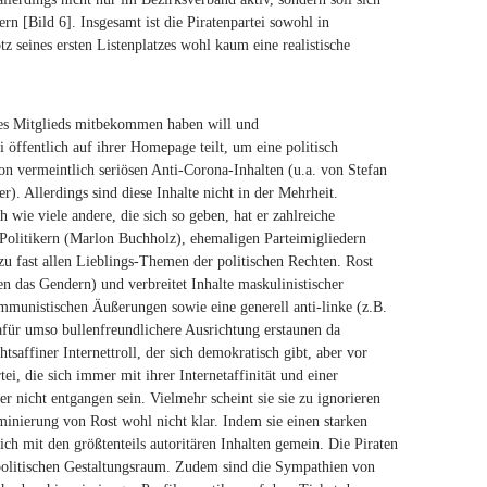
 [Bild 6]. Insgesamt ist die Piratenpartei sowohl in
z seines ersten Listenplatzes wohl kaum eine realistische
ihres Mitglieds mitbekommen haben will und
i öffentlich auf ihrer Homepage teilt, um eine politisch
on vermeintlich seriösen Anti-Corona-Inhalten (u.a. von Stefan
 Allerdings sind diese Inhalte nicht in der Mehrheit.
h wie viele andere, die sich so geben, hat er zahlreiche
-Politikern (Marlon Buchholz), ehemaligen Parteimigliedern
u fast allen Lieblings-Themen der politischen Rechten. Rost
gen das Gendern) und verbreitet Inhalte maskulinistischer
munistischen Äußerungen sowie eine generell anti-linke (z.B.
für umso bullenfreundlichere Ausrichtung erstaunen da
htsaffiner Internettroll, der sich demokratisch gibt, aber vor
ei, die sich immer mit ihrer Internetaffinität und einer
r nicht entgangen sein. Vielmehr scheint sie sie zu ignorieren
inierung von Rost wohl nicht klar. Indem sie einen starken
ich mit den größtenteils autoritären Inhalten gemein. Die Piraten
 politischen Gestaltungsraum. Zudem sind die Sympathien von