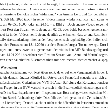
chte Querfront, in der er sich sonst bewegt, hinaus erweitern. Inzwischen ist 
teilweise bundesweit. Alleine oder zusammen mit seiner neuen Partnerin Anne
tionsstelle Demokratischer Widerstand“ von Anselm Lenz und Co. betreibt er
). Seit Mai 2020 taucht in seinen Videos immer wieder Paul Rost auf. Zuerst er
a. am 09.05., 16.05. oder am 24.10. – s. Bild 2). Doch andere Videos zeigen,
iert Rost den Stream von Lejeune am 02.05. oder beide besuchen gemeinsam
abei ist in den Videos von Lejeune deutlich zu erkennen, dass er und Rost nicht
teilweise stundenlang miteinander, besprechen sich regelmäßig oder helfen sic
i den Protesten am 18.11.2020 vor dem Brandenburger Tor unterwegs. Dort ber
ngen und interviewten u.a. gemeinsam den völkischen AfD-Bundestagsabgeordn
e am 14.01.2021 bezeichnet sich Rost im Stream von „Anni und Martin“ sogar 
 von einer dauerhaften Zusammenarbeit mit dem rechten Medienmacher ausgeg
r Werdegang
ogische Parteinahme von Rost überrascht, da er auf eine Vergangenheit in der L
t. Als damals jüngstes Mitglied im Ortsverband Fennpfuhl engagierte er sich u
tifaschistischen Gedenken der VVN-BdA zur Befreiung des Konzentrationslager
en-Fragen in der BVV versuchte er sich in die Bezirkspolitik einzubringen u
AfD ins Bezirksparlament teil. Insgesamt war Rost nachgewiesen zwischen Mit
sch im Bezirk Lichtenberg aktiv. Dies fällt ziemlich genau in die Zeit seines
n Lichtenberg. Danach taucht er nicht mehr öffentlich in Parteizusammenhänge
kt seines Eintritts in die Piratenpartei ist ebenfalls nichts bekannt. Dort ist er