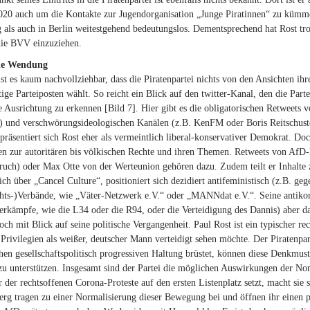
020 auch um die Kontakte zur Jugendorganisation „Junge Piratinnen“ zu kümmern
 als auch in Berlin weitestgehend bedeutungslos. Dementsprechend hat Rost trot
die BVV einzuziehen.
che Wendung
ist es kaum nachvollziehbar, dass die Piratenpartei nichts von den Ansichten 
tige Parteiposten wählt. So reicht ein Blick auf den twitter-Kanal, den die Parte
 Ausrichtung zu erkennen [Bild 7]. Hier gibt es die obligatorischen Retweets v
und verschwörungsideologischen Kanälen (z.B. KenFM oder Boris Reitschuster).
 präsentiert sich Rost eher als vermeintlich liberal-konservativer Demokrat. Doc
len zur autoritären bis völkischen Rechte und ihren Themen. Retweets von AfD
uch) oder Max Otte von der Werteunion gehören dazu. Zudem teilt er Inhalte z
ich über „Cancel Culture“, positioniert sich dezidiert antifeministisch (z.B. ge
ts-)Verbände, wie „Väter-Netzwerk e.V.“ oder „MANNdat e.V.“. Seine antikom
rkämpfe, wie die L34 oder die R94, oder die Verteidigung des Dannis) aber da
och mit Blick auf seine politische Vergangenheit. Paul Rost ist ein typischer rec
 Privilegien als weißer, deutscher Mann verteidigt sehen möchte. Der Piratenpart
hen gesellschaftspolitisch progressiven Haltung brüstet, können diese Denkmuste
zu unterstützen. Insgesamt sind der Partei die möglichen Auswirkungen der Nom
 der rechtsoffenen Corona-Proteste auf den ersten Listenplatz setzt, macht sie s
erg tragen zu einer Normalisierung dieser Bewegung bei und öffnen ihr einen