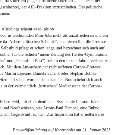
, dass hier ein junger Profilneurotiker auf dem Ticket der
schlachtet, der AfD-Fraktion anzuschließen. Das politische
rauen.
Allerdings scheint es so, als ob
ben in wechselnden Mini-Jobs mehr als unzufrieden ist und ein
ne da. Neben politischen Schnittflächen bieten ihm die Proteste
Selbstbild pflegt er schon lange und bezeichnet sich auch auf
echpartner für die Schüler*innen-Zeitung des Herder-Gymnasiums
ks“ und „Fennpfuhl Post“) bei. In den letzten Jahren verfasst er
eich. Mit dem Anwachsen der rechtsoffenen Corona-Proteste
 wie Martin Lejeune, Daniela Schenk oder Stephan Böhlke
reiten und schon wurden sie bekannter. Nun scheint sich auch
e in der vermeintlich „kritischen“ Medienszene der Corona-
lichen Feld, mit einer deutlichen Sympathie für autoritäre
ent und Neofaschisten, wie Armin-Paul Hampel, eine Bühne
itischem Gegenwind rechnen. Zur Inspiration hat er netterweise
Erstveröffentlichung auf
Kontrapolis
am 21. Januar 2021