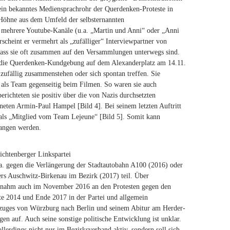
er ein bekanntes Mediensprachrohr der Querdenken-Proteste in
 Höhne aus dem Umfeld der selbsternannten
 mehrere Youtube-Kanäle (u.a. „Martin und Anni“ oder „Anni
scheint er vermehrt als „zufälliger“ Interviewpartner von
 dass sie oft zusammen auf den Versammlungen unterwegs sind.
 die Querdenken-Kundgebung auf dem Alexanderplatz am 14.11.
 zufällig zusammenstehen oder sich spontan treffen. Sie
h als Team gegenseitig beim Filmen. So waren sie auch
ichteten sie positiv über die von Nazis durchsetzten
eten Armin-Paul Hampel [Bild 4]. Bei seinem letzten Auftritt
als „Mitglied vom Team Lejeune“ [Bild 5]. Somit kann
angen werden.
ichtenberger Linkspartei
.a. gegen die Verlängerung der Stadtautobahn A100 (2016) oder
s Auschwitz-Birkenau im Bezirk (2017) teil. Über
nd nahm auch im November 2016 an den Protesten gegen den
te 2014 und Ende 2017 in der Partei und allgemein
 Umzuges von Würzburg nach Berlin und seinem Abitur am Herder-
n auf. Auch seine sonstige politische Entwicklung ist unklar.
 allerdings nicht nur im Bezirksverband aktiv, sondern soll sich