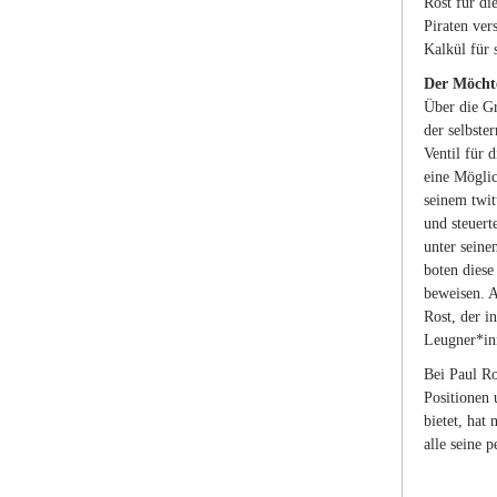
Rost für di
Piraten ver
Kalkül für 
Der Möchte
Über die Gr
der selbste
Ventil für 
eine Möglic
seinem twit
und steuert
unter seine
boten diese
beweisen. A
Rost, der i
Leugner*inn
Bei Paul Ro
Positionen 
bietet, hat
alle seine p