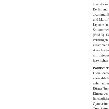
über die re
Berlin und 
„Kommunika
und Martin“
Lejeune (u.
So komment
[Bild 3]. D
verbringen 
zusammen be
Ausschreitu
mit Lejeun
inzwischen
Politische
Diese ideol
zurückblick
nahm am an
Bürger*inn
Einzug der 
linkspoliti
Gymnasium i
Zum Zeitpun