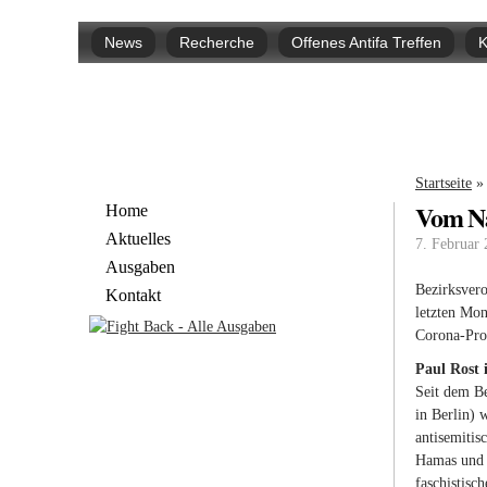
Hauptmenü
News
Recherche
Offenes Antifa Treffen
K
Sie si
Startseite
»
Vom N
Home
Aktuelles
7. Februar
Ausgaben
Bezirksvero
Kontakt
letzten Mon
Corona-Prot
Paul Rost
Seit dem Be
in Berlin) 
antisemitis
Hamas und d
faschistisc