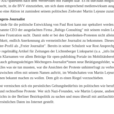
e AfD spätestens nach dem Werbevideo mit Hampel klar. Es ist durchaus möglich
sucht, in die BVV einzuziehen, um sich dann entsprechend medienwirksam ausge
so eine Aktion ist zumindest seinem politischen Ziehvater Martin Lejeune zuzut
gern-Journalist
ünde für die politische Entwicklung von Paul Rost kann nur spekuliert werden. 
rnannte CEO der ausgedachten Firma „Rubigo Consulting“ mit seinem realen Le
diese Frustration sucht. Damit steht er bei den Querdenken-Protesten nicht allei
hkeit, endlich Anerkennung als vermeintlicher Journalist zu bekommen. Dieses 
ter-Profil als „Freier Journalist“. Bereits in seiner Schulzeit war Rost Anspr
e regelmäßig Artikel für Zeitungen der Lichtenberger Linkspartei (u.a. „info.lin
m Klarnamen vor allem Beiträge für open-publishing Portale im Mobilitätsber
 auch geltungssüchtigen Möchtegern-Journalist*innen neue Betätigungsfelder,
lles was sie tun mussten, war die Ansichten der Proteste unhinterfragt zu verb
nzwischen offen mit seinem Namen auftritt, im Windschatten von Martin Lejeun
en bekannt machen zu wollen. Dem gilt es einen Riegel vorzuschieben.
st vermischen sich ein persönliches Geltungsbedürfnis im politischen wie beruf
und rechtsoffene Proteste. Wer sich Nazi-Freunden, wie Martin Lejeune, andi
 nichts in der Berliner Bezirkspolitik zu suchen und muss überall mit antifasch
ersönlichen Daten ins Internet gestellt.