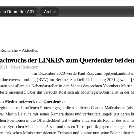
Direkt
zum
ein Raum der AfD
Archiv
Inhalt
nd hier
Recherche
»
Aktuelles
achwuchs der LINKEN zum Querdenker bei d
 2021 | News Redaktion
Im Dezember 2020 wurde Paul Rost zum Spitzenkandidaten d
rdnetenversammlung (BVV) im Berliner Stadtteil Lichtenberg 2021 gewählt [Bil
aten vor allem als Nebendarsteller in den Videos des rechten Youtubers Martin L
este inszeniert. Über ihn versucht Rost sich als Möchtegern-Journalist in der
 im Mediennetzwerk der Querdenker
ginn der rechtsoffenen Proteste gegen die staatlichen Corona-Maßnahmen (al
war Martin Lejeune mit seiner Kamera dabei und verbreitete ungefiltert deren
chen Positionen in die Öffentlichkeit trat – unter anderem als Redner des islami
en Syrischen Machthaber Assad und dessen Terrorpolitik gegen die eigene Bev
hen türkischen Ministerpräsidenten Erdogan und konnte nun seine Bekanntheit