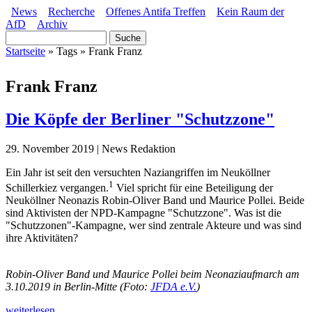
Direkt zum Inhalt
News
Recherche
Offenes Antifa Treffen
Kein Raum der
AfD
Archiv
Hauptmenü
Suche
Suchformular
Startseite
»
Tags
»
Frank Franz
Sie sind hier
Frank Franz
Die Köpfe der Berliner "Schutzzone"
29. November 2019 | News Redaktion
Ein Jahr ist seit den versuchten Naziangriffen im Neuköllner
1
Schillerkiez vergangen.
Viel spricht für eine Beteiligung der
Neuköllner Neonazis Robin-Oliver Band und Maurice Pollei. Beide
sind Aktivisten der NPD-Kampagne "Schutzzone". Was ist die
"Schutzzonen"-Kampagne, wer sind zentrale Akteure und was sind
ihre Aktivitäten?
Robin-Oliver Band und Maurice Pollei beim Neonaziaufmarch am
3.10.2019 in Berlin-Mitte (Foto:
JFDA e.V.
)
weiterlesen