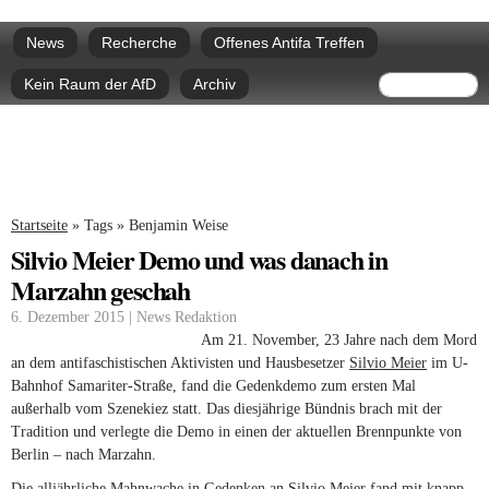
Direkt
Hauptmenü
zum
News
Recherche
Offenes Antifa Treffen
Inhalt
Suchform
Suche
Kein Raum der AfD
Archiv
Sie sind hier
Startseite
»
Tags
»
Benjamin Weise
Silvio Meier Demo und was danach in
Marzahn geschah
6. Dezember 2015 | News Redaktion
Am 21. November, 23 Jahre nach dem Mord
an dem antifaschistischen Aktivisten und Hausbesetzer
Silvio Meier
im U-
Bahnhof Samariter-Straße, fand die Gedenkdemo zum ersten Mal
außerhalb vom Szenekiez statt. Das diesjährige Bündnis brach mit der
Tradition und verlegte die Demo in einen der aktuellen Brennpunkte von
Berlin – nach Marzahn.
Die alljährliche Mahnwache in Gedenken an Silvio Meier fand mit knapp