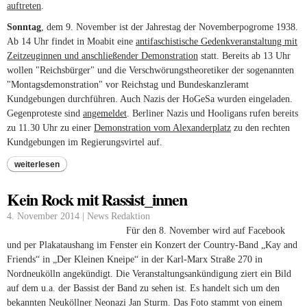
auftreten
.
Sonntag
, dem 9. November ist der Jahrestag der Novemberpogrome 1938.
Ab 14 Uhr findet in Moabit eine
antifaschistische Gedenkveranstaltung mit
Zeitzeuginnen und anschließender Demonstration
statt. Bereits ab 13 Uhr
wollen "Reichsbürger" und die Verschwörungstheoretiker der sogenannten
"Montagsdemonstration" vor Reichstag und Bundeskanzleramt
Kundgebungen durchführen. Auch Nazis der HoGeSa wurden eingeladen.
Gegenproteste sind
angemeldet
. Berliner Nazis und Hooligans rufen bereits
zu 11.30 Uhr zu einer
Demonstration vom Alexanderplatz
zu den rechten
Kundgebungen im Regierungsvirtel auf.
weiterlesen
Kein Rock mit Rassist_innen
4. November 2014 | News Redaktion
Für den 8. November wird auf Facebook
und per Plakataushang im Fenster ein Konzert der Country-Band „Kay and
Friends“ in „Der Kleinen Kneipe“ in der Karl-Marx Straße 270 in
Nordneukölln angekündigt. Die Veranstaltungsankündigung ziert ein Bild
auf dem u.a. der Bassist der Band zu sehen ist. Es handelt sich um den
bekannten Neuköllner Neonazi Jan Sturm. Das Foto stammt von einem