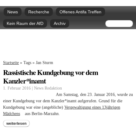
Direkt
Hauptmenü
zum
News
Recherche
Offenes Antifa Treffen
Inhalt
Suchform
Suche
Kein Raum der AfD
Archiv
Sie sind hier
Startseite
»
Tags
»
Jan Sturm
Rassistische Kundgebung vor dem
Kanzler*inamt
1. Februar 2016 | News Redaktion
Am Samstag, den 23. Januar 2016, wurde zu
einer Kundgebung vor dem Kanzler*inamt aufgerufen. Grund für die
Kundgebung war eine (angebliche)
Vergewaltigung eines 13jährigen
Mädchens
(link is external)
aus Berlin-Marzahn.
weiterlesen