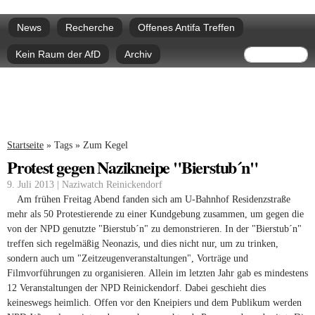
Direkt
Hauptmenü
zum
News
Recherche
Offenes Antifa Treffen
Inhalt
Suchform
Suche
Kein Raum der AfD
Archiv
Sie sind hier
Startseite
»
Tags
»
Zum Kegel
Protest gegen Nazikneipe "Bierstub´n"
9. Juli 2013 | Naziwatch Reinickendorf
Am frühen Freitag Abend fanden sich am U-Bahnhof Residenzstraße
mehr als 50 Protestierende zu einer Kundgebung zusammen, um gegen die
von der NPD genutzte "Bierstub´n" zu demonstrieren. In der "Bierstub´n"
treffen sich regelmäßig Neonazis, und dies nicht nur, um zu trinken,
sondern auch um "Zeitzeugenveranstaltungen", Vorträge und
Filmvorführungen zu organisieren. Allein im letzten Jahr gab es mindestens
12 Veranstaltungen der NPD Reinickendorf. Dabei geschieht dies
keineswegs heimlich. Offen vor den Kneipiers und dem Publikum werden