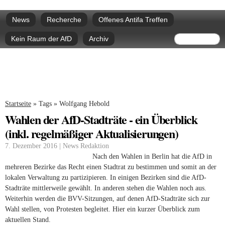
Direkt
Hauptmenü
zum
News
Recherche
Offenes Antifa Treffen
Inhalt
Suchform
Suche
Kein Raum der AfD
Archiv
Sie sind hier
Startseite
»
Tags
»
Wolfgang Hebold
Wahlen der AfD-Stadträte - ein Überblick
(inkl. regelmäßiger Aktualisierungen)
7. Dezember 2016 | News Redaktion
Nach den Wahlen in Berlin hat die AfD in
mehreren Bezirke das Recht einen Stadtrat zu bestimmen und somit an der
lokalen Verwaltung zu partizipieren. In einigen Bezirken sind die AfD-
Stadträte mittlerweile gewählt. In anderen stehen die Wahlen noch aus.
Weiterhin werden die BVV-Sitzungen, auf denen AfD-Stadträte sich zur
Wahl stellen, von Protesten begleitet. Hier ein kurzer Überblick zum
aktuellen Stand.