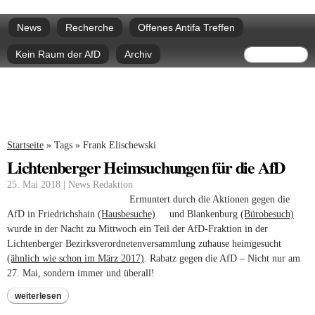
Direkt
Hauptmenü
zum
News
Recherche
Offenes Antifa Treffen
Inhalt
Suchform
Suche
Kein Raum der AfD
Archiv
Sie sind hier
Startseite
»
Tags
»
Frank Elischewski
Lichtenberger Heimsuchungen für die AfD
25. Mai 2018 | News Redaktion
Ermuntert durch die Aktionen gegen die
AfD in Friedrichshain
(Hausbesuche)
(link is external)
und Blankenburg
(Bürobesuch)
(link 
wurde in der Nacht zu Mittwoch ein Teil der AfD-Fraktion in der
exter
Lichtenberger Bezirksverordnetenversammlung zuhause heimgesucht
(ähnlich wie schon im März 2017)
. Rabatz gegen die AfD – Nicht nur am
27. Mai, sondern immer und überall!
weiterlesen