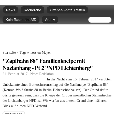
Direkt
Hauptmenü
zum
News
Recherche
Offenes Antifa Treffen
Inhalt
Suchform
Suche
Kein Raum der AfD
Archiv
Sie sind hier
Startseite
»
Tags
»
Torsten Meyer
"Zapfhahn 88" Familienkneipe mit
Nazianhang - Pt 2 "NPD Lichtenberg"
21. Februar 2017 | News Redaktion
In der Nacht zum 16. Februar 2017 verübten
Unbekannte einen
Buttersäureanschlag auf die Nazikneipe "Zapfhahn 88"
(Konrad-Wolf-Straße 88 in Berlin-Hohenschönhausen). Der Grund dafür
dürfte gewesen sein, dass die Kneipe der Ort des monatlichen Stammtisches
der Lichtenberger NPD ist. Wir werfen aus diesem Grund einen näheren
Blick auf diesen NPD-Verband.