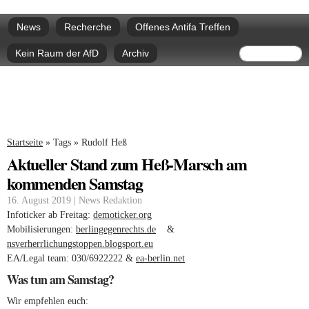
Direkt
Hauptmenü
zum
News
Recherche
Offenes Antifa Treffen
Inhalt
Suchform
Suche
Kein Raum der AfD
Archiv
Sie sind hier
Startseite
»
Tags
»
Rudolf Heß
Aktueller Stand zum Heß-Marsch am
kommenden Samstag
16. August 2019 | News Redaktion
Infoticker ab Freitag:
demoticker.org
(link is external)
Mobilisierungen:
berlingegenrechts.de
(link is external)
&
nsverherrlichungstoppen.blogsport.eu
(link is external)
EA/Legal team: 030/6922222 &
ea-berlin.net
(link is external)
Was tun am Samstag?
Wir empfehlen euch: