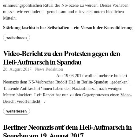
erinnerungspolitischen Ritual der NS-Szene zu werden. Dieses Vorhaben
müssen wir verhindern – gemeinsam und mit vielen unterschiedlichen
Mitteln.
Stärkung faschistischer Seilschaften – ein Versuch der Konsolidierung
weiterlesen
Video-Bericht zu den Protesten gegen den
Heß-Aufmarsch in Spandau
28. August 2017 | News Redaktion
Am 19.08.2017 wollten mehrere hundert
Neonazis dem NS-Verbrecher Rudolf Heß in Berlin-Spandau „gedenken“.
Tausende Antifaschist*innen haben den Naziaufmarsch nach wenigen
Metern blockiert. Left Report hat nun zu den Gegenprotesten einen
Video-
Bericht veröffentlicht
(link is external)
.
weiterlesen
Berliner Neonazis auf dem Heß-Aufmarsch in
Spandau am 19. August 2017