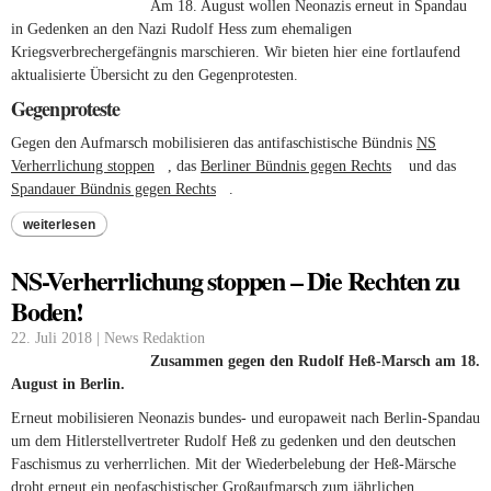
Am 18. August wollen Neonazis erneut in Spandau
in Gedenken an den Nazi Rudolf Hess zum ehemaligen
Kriegsverbrechergefängnis marschieren. Wir bieten hier eine fortlaufend
aktualisierte Übersicht zu den Gegenprotesten.
Gegenproteste
Gegen den Aufmarsch mobilisieren das antifaschistische Bündnis
NS
Verherrlichung stoppen
(link is external)
, das
Berliner Bündnis gegen Rechts
(link is
und das
Spandauer Bündnis gegen Rechts
(link is external)
.
external)
weiterlesen
NS-Verherrlichung stoppen – Die Rechten zu
Boden!
22. Juli 2018 | News Redaktion
Zusammen gegen den Rudolf Heß-Marsch am 18.
August in Berlin.
Erneut mobilisieren Neonazis bundes- und europaweit nach Berlin-Spandau
um dem Hitlerstellvertreter Rudolf Heß zu gedenken und den deutschen
Faschismus zu verherrlichen. Mit der Wiederbelebung der Heß-Märsche
droht erneut ein neofaschistischer Großaufmarsch zum jährlichen