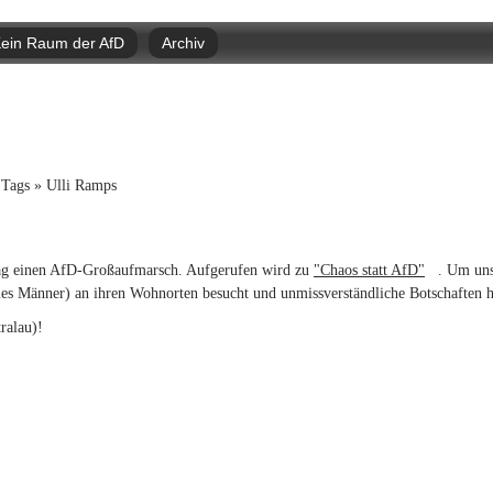
Direkt
zum
ein Raum der AfD
Archiv
Inhalt
nd hier
Tags
»
Ulli Ramps
ntag einen AfD-Großaufmarsch. Aufgerufen wird zu
"Chaos statt AfD"
(link is ex
. Um un
les Männer) an ihren Wohnorten besucht und unmissverständliche Botschaften hi
ralau)!