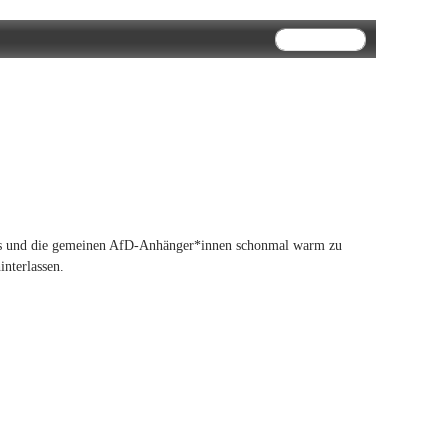
Suchformular
Suche
ternal)
s und die gemeinen AfD-Anhänger*innen schonmal warm zu
nterlassen.