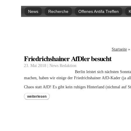
Hauptmenü
News
Recherche
Offenes Antifa Treffen
K
Sie si
Startseite
»
Friedrichshainer AfDler besucht
23. Mai 2018 | News Redaktion
Berlin leistet sich nächsten Son
machen, haben wir einige der Friedrichshainer AfD-Kader (ja al
Chaos statt AfD! Es gibt kein ruhiges Hinterland (nichmal auf St
weiterlesen