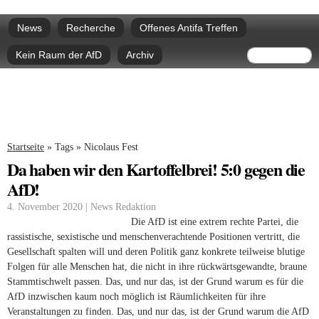
Direkt
Hauptmenü
zum
News
Recherche
Offenes Antifa Treffen
Inhalt
Suchform
Suche
Kein Raum der AfD
Archiv
Sie sind hier
Startseite
»
Tags
»
Nicolaus Fest
Da haben wir den Kartoffelbrei! 5:0 gegen die
AfD!
4. November 2020 | News Redaktion
Die AfD ist eine extrem rechte Partei, die
rassistische, sexistische und menschenverachtende Positionen vertritt, die
Gesellschaft spalten will und deren Politik ganz konkrete teilweise blutige
Folgen für alle Menschen hat, die nicht in ihre rückwärtsgewandte, braune
Stammtischwelt passen. Das, und nur das, ist der Grund warum es für die
AfD inzwischen kaum noch möglich ist Räumlichkeiten für ihre
Veranstaltungen zu finden. Das, und nur das, ist der Grund warum die AfD