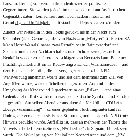
Einschüchterung von vermeintlich identifizierten politischen
Gegner_innen. Sie werden jedoch immer wieder mit
antifaschistischen
Gegenaktivitäten
(link is external)
konfrontiert und haben zudem mitunter auf
Grund
eigener Unfähigkeit
(link is external)
mit staatlicher Repression zu kämpfen.
Zuletzt war Neukölln in den Fokus gerückt, als in der Nacht zum
9.Oktober (dem Geburtstag des von Nazis zum „Märtyrer“ stilisierten SA-
Mann Horst Wessels) neben zwei Parteibüros in Reinickendorf und
Spandau und einem Nachbarschaftshaus in Schöneweide, es auch in
Neukölln wieder zu mehreren Anschlägen von Neonazis kam. Bei einer
Flüchtlingsunterkunft im an Rudow
angrenzenden Waßmannsdorf
(link is
und
dem Haus einer Familie, die im vergangenen Jahr keine NPD-
external)
Wahlwerbung annehmen wollte und seit dem mehrmals zum Ziel von
Angriffen wurde, wurden Scheiben eingeworfen. Am und in der
Umgebung des
Kinder-und Jugendzentrum der „Falken“
(link is external)
und einer
Gedenktafel in Britz wurden massiv
neonazistische Symbole und Parolen
(link is external)
gesprüht. Am selben Abend veranstaltete die
Neuköllner CDU eine
„Bürgerversammlung“
(link is external)
zu einer geplanten Flüchtlingsunterkunft in
Rudow, die von einer rassistischen Stimmung und auf der die NPD trotz
Hinweis geduldet wurde. Auffällig ist, dass an mehreren der Tatorte der
Verweis auf die Internetseite des „NW-Berlins“ als Signatur hinterlassen
wurde. Die Verknüpfung von Neuköllner Neonaziszene und dem „NW