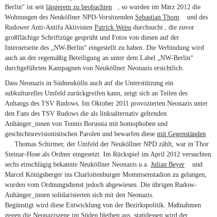
Berlin“ ist seit
längerem zu beobachten
(link is external)
, so wurden im März 2012 die
Wohnungen des Neuköllner NPD-Vorsitzenden
Sebastian Thom
(link is
und des
Rudower Anti-Antifa Aktivisten
Patrick Weiss
durchsucht , die zuvor
external)
großflächige Schriftzüge gesprüht und Fotos von diesen auf der
Internetseite des „NW-Berlin“ eingestellt zu haben. Die Verbindung wird
auch an der regemäßig Beteiligung an unter dem Label „NW-Berlin“
durchgeführten Kampagnen von Neuköllner Neonazis ersichtlich.
Dass Neonazis in Südneukölln auch auf die Unterstützung ein
subkulturelles Umfeld zurückgreifen kann, zeigt sich an Teilen des
Anhangs des TSV Rudows. Im Oktober 2011 provozierten Neonazis unter
den Fans des TSV Rudows die als linksalternativ geltenden
Anhänger_innen von Tennis Borussia mit homophoben und
geschichtsrevisionistischen Parolen und bewarfen diese
mit Gegenständen
(link is external)
. Thomas Schirmer, der Umfeld der Neuköllner NPD zählt, war in Thor
Steinar-Hose als Ordner eingesetzt. Im Rückspiel im April 2012 versuchten
sechs einschlägig bekannte Neuköllner Neonazis u.a.
Julian Beyer
(link is
und
Marcel Königsberger ins Charlottenburger Mommsenstadion zu gelangen,
external)
wurden vom Ordnungsdienst jedoch abgewiesen. Die übrigen Rudow-
Anhänger_innen solidarisierten sich mit den Neonazis.
Begünstigt wird diese Entwicklung von der Bezirkspolitik. Maßnahmen
gegen die Neonaziszene im Süden bleiben aus, stattdessen wird der