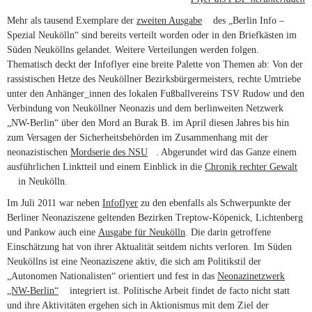
Mehr als tausend Exemplare der
zweiten Ausgabe
(link is external)
des „Berlin Info –
Spezial Neukölln“ sind bereits verteilt worden oder in den Briefkästen im
Süden Neuköllns gelandet. Weitere Verteilungen werden folgen.
Thematisch deckt der Infoflyer eine breite Palette von Themen ab: Von der
rassistischen Hetze des Neuköllner Bezirksbürgermeisters, rechte Umtriebe
unter den Anhänger_innen des lokalen Fußballvereins TSV Rudow und den
Verbindung von Neuköllner Neonazis und dem berlinweiten Netzwerk
„NW-Berlin“ über den Mord an Burak B. im April diesen Jahres bis hin
zum Versagen der Sicherheitsbehörden im Zusammenhang mit der
neonazistischen
Mordserie des NSU
(link is external)
. Abgerundet wird das Ganze einem
ausführlichen Linktteil und einem Einblick in die
Chronik rechter Gewalt
(link is external)
in Neukölln.
Im Juli 2011 war neben
Infoflyer
zu den ebenfalls als Schwerpunkte der
Berliner Neonaziszene geltenden Bezirken Treptow-Köpenick, Lichtenberg
und Pankow auch eine
Ausgabe für Neukölln
. Die darin getroffene
Einschätzung hat von ihrer Aktualität seitdem nichts verloren. Im Süden
Neuköllns ist eine Neonaziszene aktiv, die sich am Politikstil der
„Autonomen Nationalisten“ orientiert und fest in das
Neonazinetzwerk
„NW-Berlin“
(link is external)
integriert ist. Politische Arbeit findet de facto nicht statt
und ihre Aktivitäten ergehen sich in Aktionismus mit dem Ziel der