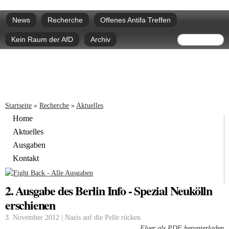
Direkt
Hauptmenü
zum
News
Recherche
Offenes Antifa Treffen
Inhalt
Suchform
Suche
Kein Raum der AfD
Archiv
Sie sind hier
Startseite
»
Recherche
»
Aktuelles
Home
Aktuelles
Ausgaben
Kontakt
2. Ausgabe des Berlin Info - Spezial Neukölln
erschienen
3. November 2012 | Nazis auf die Pelle rücken
Flyer als PDF herunterladen