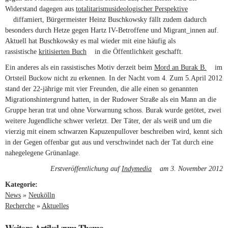
Widerstand dagegen aus
totalitarismusideologischer Perspektive
(link is external)
diffamiert, Bürgermeister Heinz Buschkowsky fällt zudem dadurch
besonders durch Hetze gegen Hartz IV-Betroffene und Migrant_innen auf.
Aktuell hat Buschkowsky es mal wieder mit eine häufig als
rassistische
kritisierten Buch
(link is external)
in die Öffentlichkeit geschafft.
Ein anderes als ein rassistisches Motiv derzeit beim
Mord an Burak B.
(link is
im
Ortsteil Buckow nicht zu erkennen. In der Nacht vom 4. Zum 5.April 2012
externa
stand der 22-jährige mit vier Freunden, die alle einen so genannten
Migrationshintergrund hatten, in der Rudower Straße als ein Mann an die
Gruppe heran trat und ohne Vorwarnung schoss. Burak wurde getötet, zwei
weitere Jugendliche schwer verletzt. Der Täter, der als weiß und um die
vierzig mit einem schwarzen Kapuzenpullover beschreiben wird, kennt sich
in der Gegen offenbar gut aus und verschwindet nach der Tat durch eine
nahegelegene Grünanlage.
Erstveröffentlichung auf
Indymedia
(link is external)
am 3. November 2012
Kategorie:
News
»
Neukölln
Recherche
»
Aktuelles