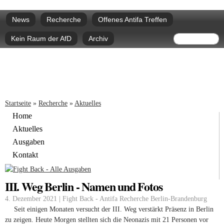
Direkt
Hauptmenü
zum
News
Recherche
Offenes Antifa Treffen
Inhalt
Suchform
Suche
Kein Raum der AfD
Archiv
Sie sind hier
Startseite
»
Recherche
»
Aktuelles
Home
Aktuelles
Ausgaben
Kontakt
III. Weg Berlin - Namen und Fotos
4. Dezember 2021 | Fight Back - Antifa Recherche Berlin-Brandenburg
Seit einigen Monaten versucht der III. Weg verstärkt Präsenz in Berlin
zu zeigen. Heute Morgen stellten sich die Neonazis mit 21 Personen vor