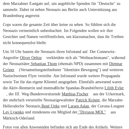
dem Marzahner Eastgate auf, um angebliche Spenden für "Deutsche" zu
sammeln. Dabei ist neben Neonazis aus Berlin auch Unterstützung aus
Brandenburg angereist.
Cops waren die gesamte Zeit über keine zu sehen. So fühlten sich die
Neonazis vermeintlich unbeobachtet. Im Folgenden wollen wir ihre
Gesichter und Namen veröffentlichen, um klarzumachen, dass ihr Treiben
nicht konsequenzlos bleibt.
Um 10 Uhr bauten die Neonazis ihren Infostand auf. Der Connewitz-
Angreifer
Oliver Oeltze
(link is external)
verkleidete sich als "Weihnachtsmann", während
der Neonazitäter
Sebastian Thom
(ehemals NPD) zusammen mit
Dietmar
Gröper
(link is external)
(Versammlungsteilnehmer "Identitäre Bewegung") und weiteren
Nazischweinen Flyer verteilte. Am Infostand wurde weitere Propaganda
sowie Tee für das eigene Klientel ausgegeben. Ebenfalls anwesend waren
die Aktiv-Rentnerin und mutmaßliche Spandau-Brandstifterin
Lilith Evler
(link is external)
, der III. Weg-Bundesvorsitzende
Matthias Fischer
(link is external)
aus der Uckermark,
der mehrfach verurteilte Neonazigewalttäter
Patrick Krüger
, die Marzahn-
Hellersdorfer Neonazis
René Uttke
und
Larsen Aslan
, der Corona-Leugner
Lev Lysenko
und mindestens ein Mitglied der
"Division MOL"
(link is
aus
Märkisch-Oderland.
external)
Fotos von allen Anwesenden befinden sich am Ende des Artikels. Weitere