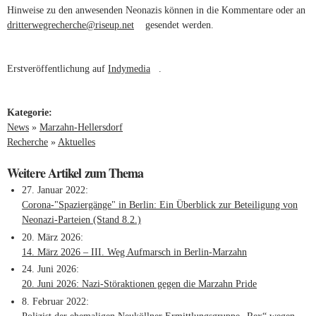
Hinweise zu den anwesenden Neonazis können in die Kommentare oder an
dritterwegrecherche@riseup.net
(link sends e-mail)
gesendet werden.
Erstveröffentlichung auf
Indymedia
(link is external)
.
Kategorie:
News
»
Marzahn-Hellersdorf
Recherche
»
Aktuelles
Weitere Artikel zum Thema
27. Januar 2022
Corona-"Spaziergänge" in Berlin: Ein Überblick zur Beteiligung von
Neonazi-Parteien (Stand 8.2.)
20. März 2026
14. März 2026 – III. Weg Aufmarsch in Berlin-Marzahn
24. Juni 2026
20. Juni 2026: Nazi-Störaktionen gegen die Marzahn Pride
8. Februar 2022