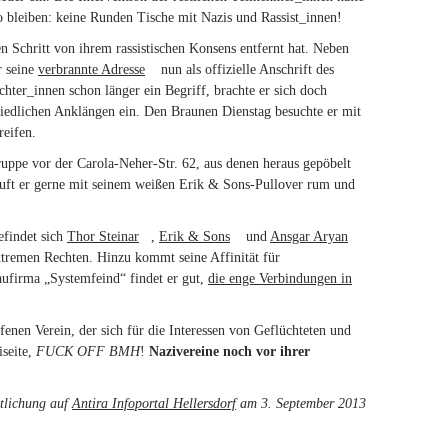
o bleiben: keine Runden Tische mit Nazis und Rassist_innen!
n Schritt von ihrem rassistischen Konsens entfernt hat. Neben
r seine
verbrannte Adresse
(link is external)
nun als offizielle Anschrift des
ter_innen schon länger ein Begriff, brachte er sich doch
friedlichen Anklängen ein. Den Braunen Dienstag besuchte er mit
reifen.
uppe vor der Carola-Neher-Str. 62, aus denen heraus gepöbelt
läuft er gerne mit seinem weißen Erik & Sons-Pullover rum und
efindet sich
Thor Steinar
(link is external)
,
Erik & Sons
(link is external)
und
Ansgar Aryan
xtremen Rechten. Hinzu kommt seine Affinität für
ufirma „Systemfeind“ findet er gut,
die enge Verbindungen in
fenen Verein, der sich für die Interessen von Geflüchteten und
iseite,
FUCK OFF BMH
!
Nazivereine noch vor ihrer
ntlichung auf
Antira Infoportal Hellersdorf
am 3. September 2013