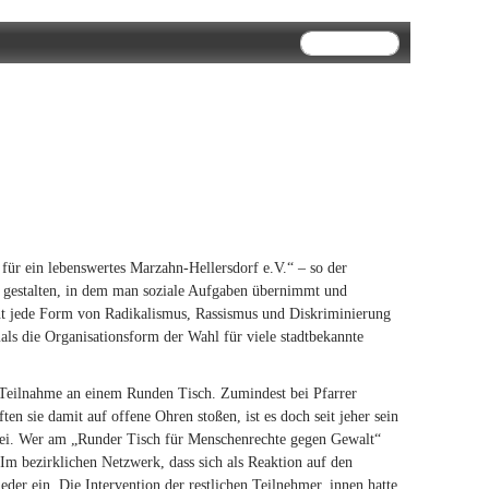
Suchformular
Suche
 für ein lebenswertes Marzahn-Hellersdorf e.V.“ – so der
r gestalten, in dem man soziale Aufgaben übernimmt und
ehnt jede Form von Radikalismus, Rassismus und Diskriminierung
mals die Organisationsform der Wahl für viele stadtbekannte
 Teilnahme an einem Runden Tisch. Zumindest bei Pfarrer
en sie damit auf offene Ohren stoßen, ist es doch seit jeher sein
 sei. Wer am „Runder Tisch für Menschenrechte gegen Gewalt“
Im bezirklichen Netzwerk, dass sich als Reaktion auf den
der ein. Die Intervention der restlichen Teilnehmer_innen hatte