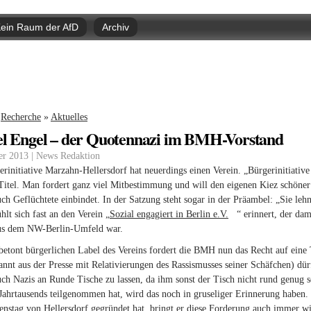
Direkt
zum
ein Raum der AfD
Archiv
Inhalt
nd hier
Recherche
»
Aktuelles
l Engel – der Quotennazi im BMH-Vorstand
er 2013 | News Redaktion
rinitiative Marzahn-Hellersdorf hat neuerdings einen Verein. „Bürgerinitiative
Titel. Man fordert ganz viel Mitbestimmung und will den eigenen Kiez schöne
ch Geflüchtete einbindet. In der Satzung steht sogar in der Präambel: „Sie l
hlt sich fast an den Verein „
Sozial engagiert in Berlin e.V.
(link is external)
“ erinnert, der da
us dem NW-Berlin-Umfeld war.
etont bürgerlichen Label des Vereins fordert die BMH nun das Recht auf eine
annt aus der Presse mit Relativierungen des Rassismusses seiner Schäfchen) dürft
ch Nazis an Runde Tische zu lassen, da ihm sonst der Tisch nicht rund genug
Jahrtausends teilgenommen hat, wird das noch in gruseliger Erinnerung haben. 
nstag von Hellersdorf gegründet hat, bringt er diese Forderung auch immer wie