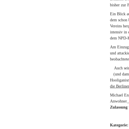
bisher zur 
Ein Blick a
dem schon 
Vereins her
intensiv in
dem NPD-Kan
Am Einzugst
und attacki
beobachtete
Auch sei
(link is ext
(und dami
Hooliganis
die Berline
Michael Eng
Anwohner_in
Zulassung 
Kategorie