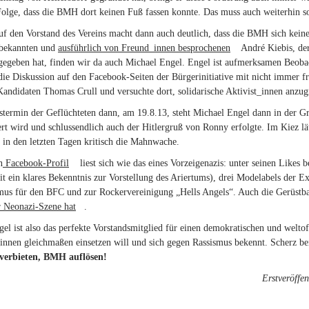
Folge, dass die BMH dort keinen Fuß fassen konnte. Das muss auch weiterhin s
uf den Vorstand des Vereins macht dann auch deutlich, dass die BMH sich keine
bekannten und
ausführlich von Freund_innen besprochenen
(link is external)
André Kiebis, de
gegeben hat, finden wir da auch Michael Engel. Engel ist aufmerksamen Beobach
 die Diskussion auf den Facebook-Seiten der Bürgerinitiative mit nicht immer 
didaten Thomas Crull und versuchte dort, solidarische Aktivist_innen anzug
ermin der Geflüchteten dann, am 19.8.13, steht Michael Engel dann in der Gr
ert wird und schlussendlich auch der Hitlergruß von Ronny erfolgte. Im Kiez 
 in den letzten Tagen kritisch die Mahnwache.
n
Facebook-Profil
(link is external)
liest sich wie das eines Vorzeigenazis: unter seinen Likes b
ernal)
t ein klares Bekenntnis zur Vorstellung des Ariertums), drei Modelabels der E
mus für den BFC und zur Rockervereinigung „Hells Angels“. Auch die Gerüstba
r Neonazi-Szene hat
(link is external)
.
el ist also das perfekte Vorstandsmitglied für einen demokratischen und weltof
nen gleichmaßen einsetzen will und sich gegen Rassismus bekennt. Scherz be
verbieten, BMH auflösen!
Erstveröffe
: