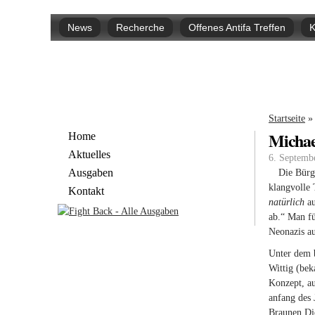
Hauptmenü
News
Recherche
Offenes Antifa Treffen
K
Sie si
Startseite
»
Michae
Home
Aktuelles
6. Septemb
Ausgaben
Die Bürge
klangvolle 
Kontakt
natürlich
au
ab.“ Man fü
Neonazis a
Unter dem b
Wittig (bek
Konzept, au
anfang des 
Braunen Die