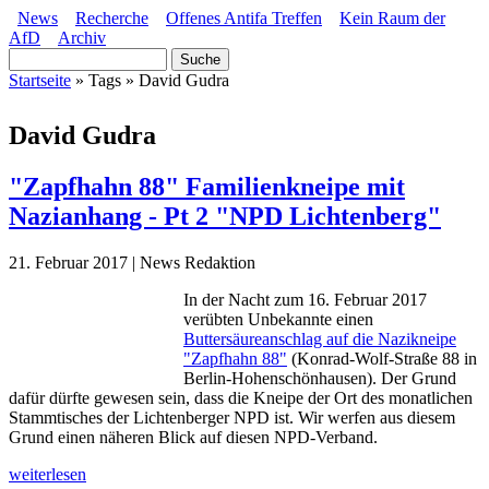
Direkt zum Inhalt
News
Recherche
Offenes Antifa Treffen
Kein Raum der
AfD
Archiv
Hauptmenü
Suche
Suchformular
Startseite
»
Tags
»
David Gudra
Sie sind hier
David Gudra
"Zapfhahn 88" Familienkneipe mit
Nazianhang - Pt 2 "NPD Lichtenberg"
21. Februar 2017 | News Redaktion
In der Nacht zum 16. Februar 2017
verübten Unbekannte einen
Buttersäureanschlag auf die Nazikneipe
"Zapfhahn 88"
(Konrad-Wolf-Straße 88 in
Berlin-Hohenschönhausen). Der Grund
dafür dürfte gewesen sein, dass die Kneipe der Ort des monatlichen
Stammtisches der Lichtenberger NPD ist. Wir werfen aus diesem
Grund einen näheren Blick auf diesen NPD-Verband.
weiterlesen