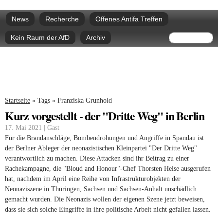
Direkt
Hauptmenü
zum
News
Recherche
Offenes Antifa Treffen
Inhalt
Suchform
Suche
Kein Raum der AfD
Archiv
Sie sind hier
Startseite
»
Tags
»
Franziska Grunhold
Kurz vorgestellt - der "Dritte Weg" in Berlin
17. Mai 2021 | Gast
Für die Brandanschläge, Bombendrohungen und Angriffe in Spandau ist
der Berlner Ableger der neonazistischen Kleinpartei "Der Dritte Weg"
verantwortlich zu machen. Diese Attacken sind ihr Beitrag zu einer
Rachekampagne, die "Bloud and Honour"-Chef Thorsten Heise ausgerufen
hat, nachdem im April eine Reihe von Infrastrukturobjekten der
Neonaziszene in Thüringen, Sachsen und Sachsen-Anhalt unschädlich
gemacht wurden. Die Neonazis wollen der eigenen Szene jetzt beweisen,
dass sie sich solche Eingriffe in ihre politische Arbeit nicht gefallen lassen.