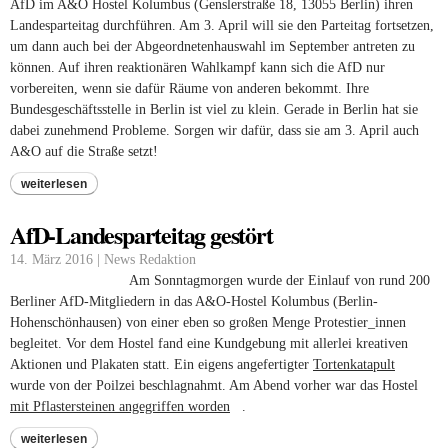
AfD im A&O Hostel Kolumbus (Genslerstraße 18, 13055 Berlin) ihren
Landesparteitag durchführen. Am 3. April will sie den Parteitag fortsetzen,
um dann auch bei der Abgeordnetenhauswahl im September antreten zu
können. Auf ihren reaktionären Wahlkampf kann sich die AfD nur
vorbereiten, wenn sie dafür Räume von anderen bekommt. Ihre
Bundesgeschäftsstelle in Berlin ist viel zu klein. Gerade in Berlin hat sie
dabei zunehmend Probleme. Sorgen wir dafür, dass sie am 3. April auch
A&O auf die Straße setzt!
weiterlesen
AfD-Landesparteitag gestört
14. März 2016 | News Redaktion
Am Sonntagmorgen wurde der Einlauf von rund 200
Berliner AfD-Mitgliedern in das A&O-Hostel Kolumbus (Berlin-
Hohenschönhausen) von einer eben so großen Menge Protestier_innen
begleitet. Vor dem Hostel fand eine Kundgebung mit allerlei kreativen
Aktionen und Plakaten statt. Ein eigens angefertigter
Tortenkatapult
(link is
wurde von der Poilzei beschlagnahmt. Am Abend vorher war das Hostel
external)
mit Pflastersteinen angegriffen worden
(link is external)
.
weiterlesen