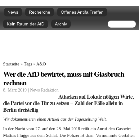
Direkt
Hauptmenü
zum
News
Recherche
Offenes Antifa Treffen
Inhalt
Suchform
Suche
Kein Raum der AfD
Archiv
Sie sind hier
Startseite
»
Tags
»
A&O
Wer die AfD bewirtet, muss mit Glasbruch
rechnen
8. März 2019 | News Redaktion
Attacken auf Lokale nötigen Wirte,
die Partei vor die Tür zu setzen – Zahl der Fälle allein in
Berlin dreistellig
Wir dokumentieren einen Artikel aus der Tageszeitung Welt.
In der Nacht vom 27. auf den 28. Mai 2018 reißt ein Anruf den Gastwirt
Mattias Flügge aus dem Schlaf. Die Polizei ist dran. Vermummte Gestalten