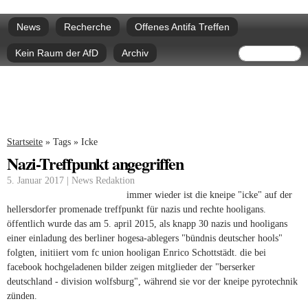
Direkt
Hauptmenü
zum
News
Recherche
Offenes Antifa Treffen
Inhalt
Suchform
Suche
Kein Raum der AfD
Archiv
Sie sind hier
Startseite
»
Tags
»
Icke
Nazi-Treffpunkt angegriffen
5. Januar 2017 | News Redaktion
immer wieder ist die kneipe "icke" auf der
hellersdorfer promenade treffpunkt für nazis und rechte hooligans.
öffentlich wurde das am 5. april 2015, als knapp 30 nazis und hooligans
einer einladung des berliner hogesa-ablegers "bündnis deutscher hools"
folgten, initiiert vom fc union hooligan Enrico Schottstädt. die bei
facebook hochgeladenen bilder zeigen mitglieder der "berserker
deutschland - division wolfsburg", während sie vor der kneipe pyrotechnik
zünden.