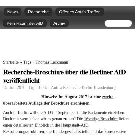
Direkt
Hauptmenü
zum
News
Recherche
Offenes Antifa Treffen
Inhalt
Suchform
Suche
Kein Raum der AfD
Archiv
Sie sind hier
Startseite
»
Tags
»
Thomas Lackmann
Recherche-Broschüre über die Berliner AfD
veröffentlicht
15. Juli 2016 | Fight Back - Antifa Recherche Berlin-Brandenburg
Hinweis: Im August 2017 ist eine
zweite,
überarbeitete Auflage
der Broschüre erschienen.
Auch in Berlin will die AfD im September in die Parlamente einziehen.
Doch mit wem haben wir es genau zu tun? Die
16seitige Broschüre
liefert
einen detaillierten Einblick in die Hauptstadt-AfD,
Rekrutierungsstrukturen, die Bundesgeschäftsstelle und das konservative