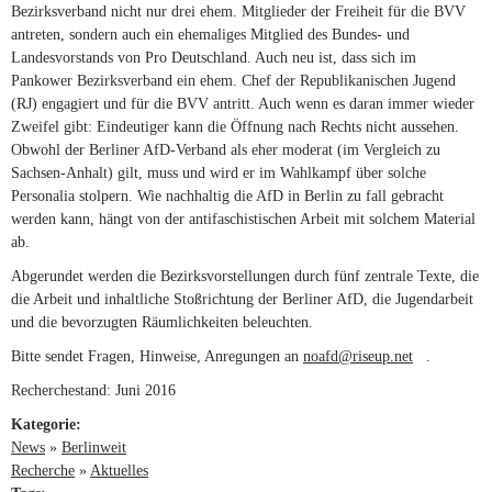
Bezirksverband nicht nur drei ehem. Mitglieder der Freiheit für die BVV
antreten, sondern auch ein ehemaliges Mitglied des Bundes- und
Landesvorstands von Pro Deutschland. Auch neu ist, dass sich im
Pankower Bezirksverband ein ehem. Chef der Republikanischen Jugend
(RJ) engagiert und für die BVV antritt. Auch wenn es daran immer wieder
Zweifel gibt: Eindeutiger kann die Öffnung nach Rechts nicht aussehen.
Obwohl der Berliner AfD-Verband als eher moderat (im Vergleich zu
Sachsen-Anhalt) gilt, muss und wird er im Wahlkampf über solche
Personalia stolpern. Wie nachhaltig die AfD in Berlin zu fall gebracht
werden kann, hängt von der antifaschistischen Arbeit mit solchem Material
ab.
Abgerundet werden die Bezirksvorstellungen durch fünf zentrale Texte, die
die Arbeit und inhaltliche Stoßrichtung der Berliner AfD, die Jugendarbeit
und die bevorzugten Räumlichkeiten beleuchten.
Bitte sendet Fragen, Hinweise, Anregungen an
noafd@riseup.net
(link sends
.
e-mail)
Recherchestand: Juni 2016
Kategorie:
News
»
Berlinweit
Recherche
»
Aktuelles