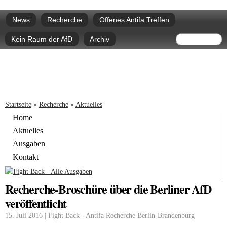
Direkt
Hauptmenü
zum
News
Recherche
Offenes Antifa Treffen
Inhalt
Suchform
Suche
Kein Raum der AfD
Archiv
Sie sind hier
Startseite
»
Recherche
»
Aktuelles
Home
Aktuelles
Ausgaben
Kontakt
Recherche-Broschüre über die Berliner AfD
veröffentlicht
15. Juli 2016 | Fight Back - Antifa Recherche Berlin-Brandenburg