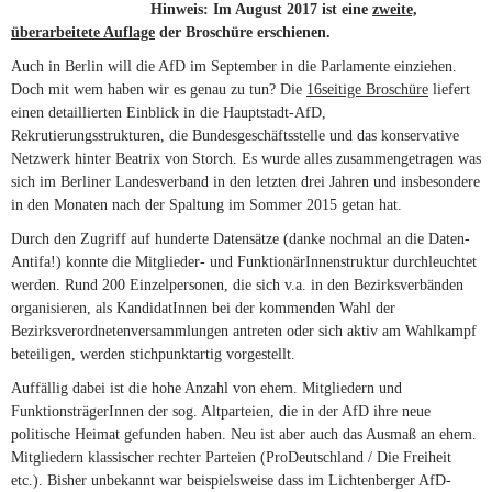
Hinweis: Im August 2017 ist eine
zweite,
überarbeitete Auflage
der Broschüre erschienen.
Auch in Berlin will die AfD im September in die Parlamente einziehen.
Doch mit wem haben wir es genau zu tun? Die
16seitige Broschüre
liefert
einen detaillierten Einblick in die Hauptstadt-AfD,
Rekrutierungsstrukturen, die Bundesgeschäftsstelle und das konservative
Netzwerk hinter Beatrix von Storch. Es wurde alles zusammengetragen was
sich im Berliner Landesverband in den letzten drei Jahren und insbesondere
in den Monaten nach der Spaltung im Sommer 2015 getan hat.
Durch den Zugriff auf hunderte Datensätze (danke nochmal an die Daten-
Antifa!) konnte die Mitglieder- und FunktionärInnenstruktur durchleuchtet
werden. Rund 200 Einzelpersonen, die sich v.a. in den Bezirksverbänden
organisieren, als KandidatInnen bei der kommenden Wahl der
Bezirksverordnetenversammlungen antreten oder sich aktiv am Wahlkampf
beteiligen, werden stichpunktartig vorgestellt.
Auffällig dabei ist die hohe Anzahl von ehem. Mitgliedern und
FunktionsträgerInnen der sog. Altparteien, die in der AfD ihre neue
politische Heimat gefunden haben. Neu ist aber auch das Ausmaß an ehem.
Mitgliedern klassischer rechter Parteien (ProDeutschland / Die Freiheit
etc.). Bisher unbekannt war beispielsweise dass im Lichtenberger AfD-