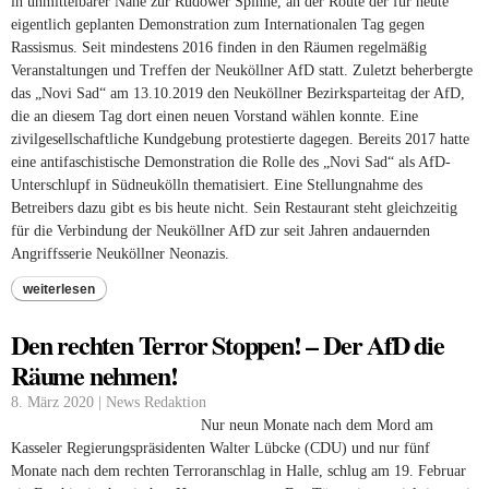
in unmittelbarer Nähe zur Rudower Spinne, an der Route der für heute
eigentlich geplanten Demonstration zum Internationalen Tag gegen
Rassismus. Seit mindestens 2016 finden in den Räumen regelmäßig
Veranstaltungen und Treffen der Neuköllner AfD statt. Zuletzt beherbergte
das „Novi Sad“ am 13.10.2019 den Neuköllner Bezirksparteitag der AfD,
die an diesem Tag dort einen neuen Vorstand wählen konnte. Eine
zivilgesellschaftliche Kundgebung protestierte dagegen. Bereits 2017 hatte
eine antifaschistische Demonstration die Rolle des „Novi Sad“ als AfD-
Unterschlupf in Südneukölln thematisiert. Eine Stellungnahme des
Betreibers dazu gibt es bis heute nicht. Sein Restaurant steht gleichzeitig
für die Verbindung der Neuköllner AfD zur seit Jahren andauernden
Angriffsserie Neuköllner Neonazis.
weiterlesen
Den rechten Terror Stoppen! – Der AfD die
Räume nehmen!
8. März 2020 | News Redaktion
Nur neun Monate nach dem Mord am
Kasseler Regierungspräsidenten Walter Lübcke (CDU) und nur fünf
Monate nach dem rechten Terroranschlag in Halle, schlug am 19. Februar