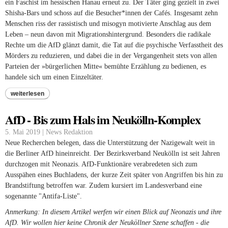
ein Faschist im hessischen Hanau erneut zu. Der Täter ging gezielt in zwei
Shisha-Bars und schoss auf die Besucher*innen der Cafés. Insgesamt zehn
Menschen riss der rassistisch und misogyn motivierte Anschlag aus dem
Leben – neun davon mit Migrationshintergrund. Besonders die radikale
Rechte um die AfD glänzt damit, die Tat auf die psychische Verfasstheit des
Mörders zu reduzieren, und dabei die in der Vergangenheit stets von allen
Parteien der »bürgerlichen Mitte« bemühte Erzählung zu bedienen, es
handele sich um einen Einzeltäter.
weiterlesen
AfD - Bis zum Hals im Neukölln-Komplex
5. Mai 2019 | News Redaktion
Neue Recherchen belegen, dass die Unterstützung der Nazigewalt weit in
die Berliner AfD hineinreicht. Der Bezirksverband Neukölln ist seit Jahren
durchzogen mit Neonazis. AfD-Funktionäre verabredeten sich zum
Ausspähen eines Buchladens, der kurze Zeit später von Angriffen bis hin zu
Brandstiftung betroffen war. Zudem kursiert im Landesverband eine
sogenannte "Antifa-Liste".
Anmerkung: In diesem Artikel werfen wir einen Blick auf Neonazis und ihre
AfD. Wir wollen hier keine Chronik der Neuköllner Szene schaffen - die