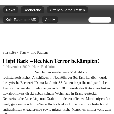
Direkt
Hauptmenü
zum
News
Recherche
Offenes Antifa Treffen
Inhalt
Suchform
Suche
Kein Raum der AfD
Archiv
Sie sind hier
Startseite
»
Tags
»
Tilo Paulenz
Fight Back – Rechten Terror bekämpfen!
9. November 2020 | News Redaktion
Seit Jahren werden eine Vielzahl von
rechtsterroristischen Anschlägen in Neukölln verübt. Erst kürzlich wurde
die syrische Bäckerei “Damaskus” mit SS-Runen besprüht und parallel ein
Transporter vor dem Laden angezündet. 2018 wurde das Auto eines linken
Lokalpolitikers direkt neben seinem Wohnhaus in Brand gesteckt.
Neonazistische Anschläge und Graffiti, in denen offen zu Mord aufgerufen
wird, gehören von Nord-Neukölln bis Rudow für sich antifaschistsch und
antirassistisch engagierende sowie migrantische Menschen mittlerweile zum