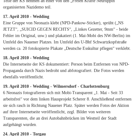
Teile der KS nehmen an einer von den „Freien Kräfte Neuruppin“
organisierten Nazidemo teil.
17. April 2010 - Wedding
Eine Gruppe von Neonazis klebt (NPD-Pankow-Sticker), sprüht („NS
JETZT“, „SUICID GEGEN RECHTS“, „Linkes Gezetter, 9mm“ - beide
Fehler im Original, usw.) und plakatiert (1. Mai-Mobi des NW-Berlin) im
Umfeld des Nauener Platzes. Im Umfeld des U-Bhf Schwartzkopfstraße
werden ca. 20 fotokopierte Plakate „Deutsche Esskultur pflegen“ verklebt.
18. April 2010 - Wedding
Die Internetseite der KS dokumentiert: Person beim Entfernen von NPD-
Propaganda durch Nazis bedroht und abfotografiert. Die Fotos werden
ebenfalls veröffentlicht.
19. April 2010 - Wedding - Wilmersdorf - Charlottenburg
6 Neonazis fotografieren sich mit Mobi-Transparent „1. Mai - Seit 33
arbeitsfrei“ vor dem linken Hausprojekt Scherer 8. Anschließend entfernen
sie sich rasch in Richtung Nauener Platz. Später werden Fotos der Aktion
auf ihrer Internetseite veröffentlicht, zzgl. Bilder von weiteren
Transparenten, die an drei Autobahnbrücken im Westteil der Stadt
aufgehängt wurden.
24. April 2010 - Torgau