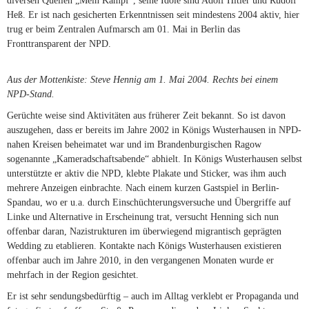
diversen Quellen „Mein Kampf“, seine Idole sind Adolf Hitler und Rudolf
Heß. Er ist nach gesicherten Erkenntnissen seit mindestens 2004 aktiv, hier
trug er beim Zentralen Aufmarsch am 01. Mai in Berlin das
Fronttransparent der NPD.
Aus der Mottenkiste: Steve Hennig am 1. Mai 2004. Rechts bei einem
NPD-Stand.
Gerüchte weise sind Aktivitäten aus früherer Zeit bekannt. So ist davon
auszugehen, dass er bereits im Jahre 2002 in Königs Wusterhausen in NPD-
nahen Kreisen beheimatet war und im Brandenburgischen Ragow
sogenannte „Kameradschaftsabende“ abhielt. In Königs Wusterhausen selbst
unterstützte er aktiv die NPD, klebte Plakate und Sticker, was ihm auch
mehrere Anzeigen einbrachte. Nach einem kurzen Gastspiel in Berlin-
Spandau, wo er u.a. durch Einschüchterungsversuche und Übergriffe auf
Linke und Alternative in Erscheinung trat, versucht Henning sich nun
offenbar daran, Nazistrukturen im überwiegend migrantisch geprägten
Wedding zu etablieren. Kontakte nach Königs Wusterhausen existieren
offenbar auch im Jahre 2010, in den vergangenen Monaten wurde er
mehrfach in der Region gesichtet.
Er ist sehr sendungsbedürftig – auch im Alltag verklebt er Propaganda und