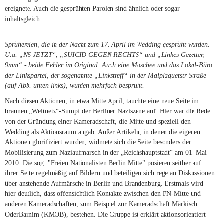
ereignete. Auch die gesprühten Parolen sind ähnlich oder sogar
inhaltsgleich.
Sprühereien, die in der Nacht zum 17. April im Wedding gesprüht wurden.
U.a. „NS JETZT“, „SUICID GEGEN RECHTS“ und „Linkes Gezetter,
9mm“ - beide Fehler im Original. Auch eine Moschee und das Lokal-Büro
der Linkspartei, der sogenannte „Linkstreff“ in der Malplaquetstr Straße
(auf Abb. unten links), wurden mehrfach besprüht.
Nach diesen Aktionen, in etwa Mitte April, tauchte eine neue Seite im
braunen „Weltnetz“-Sumpf der Berliner Naziszene auf. Hier war die Rede
von der Gründung einer Kameradschaft, die Mitte und speziell den
Wedding als Aktionsraum angab. Außer Artikeln, in denen die eigenen
Aktionen glorifiziert wurden, widmete sich die Seite besonders der
Mobilisierung zum Naziaufmarsch in der „Reichshauptstadt“ am 01. Mai
2010. Die sog. "Freien Nationalisten Berlin Mitte" posieren seither auf
ihrer Seite regelmäßig auf Bildern und beteiligen sich rege an Diskussionen
über anstehende Aufmärsche in Berlin und Brandenburg. Erstmals wird
hier deutlich, dass offensichtlich Kontakte zwischen den FN-Mitte und
anderen Kameradschaften, zum Beispiel zur Kameradschaft Märkisch
OderBarnim (KMOB), bestehen. Die Gruppe ist erklärt aktionsorientiert –