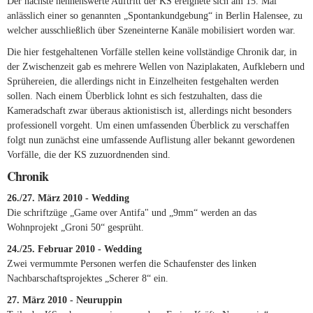
Der nächste nennenswerte Auftritt der KS ereignete sich am 15. Mai
anlässlich einer so genannten „Spontankundgebung“ in Berlin Halensee, zu
welcher ausschließlich über Szeneinterne Kanäle mobilisiert worden war.
Die hier festgehaltenen Vorfälle stellen keine vollständige Chronik dar, in
der Zwischenzeit gab es mehrere Wellen von Naziplakaten, Aufklebern und
Sprühereien, die allerdings nicht in Einzelheiten festgehalten werden
sollen. Nach einem Überblick lohnt es sich festzuhalten, dass die
Kameradschaft zwar überaus aktionistisch ist, allerdings nicht besonders
professionell vorgeht. Um einen umfassenden Überblick zu verschaffen
folgt nun zunächst eine umfassende Auflistung aller bekannt gewordenen
Vorfälle, die der KS zuzuordnenden sind.
Chronik
26./27. März 2010 - Wedding
Die schriftzüge „Game over Antifa" und „9mm“ werden an das
Wohnprojekt „Groni 50“ gesprüht.
24./25. Februar 2010 - Wedding
Zwei vermummte Personen werfen die Schaufenster des linken
Nachbarschaftsprojektes „Scherer 8“ ein.
27. März 2010 - Neuruppin