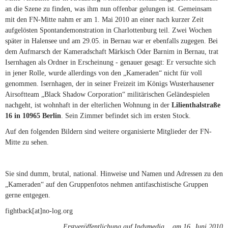
an die Szene zu finden, was ihm nun offenbar gelungen ist. Gemeinsam
mit den FN-Mitte nahm er am 1. Mai 2010 an einer nach kurzer Zeit
aufgelösten Spontandemonstration in Charlottenburg teil. Zwei Wochen
später in Halensee und am 29.05. in Bernau war er ebenfalls zugegen. Bei
dem Aufmarsch der Kameradschaft Märkisch Oder Barnim in Bernau, trat
Isernhagen als Ordner in Erscheinung - genauer gesagt: Er versuchte sich
in jener Rolle, wurde allerdings von den „Kameraden“ nicht für voll
genommen. Isernhagen, der in seiner Freizeit im Königs Wusterhausener
Airsoftteam „Black Shadow Corporation“ militärischen Geländespielen
nachgeht, ist wohnhaft in der elterlichen Wohnung in der
Lilienthalstraße
16 in 10965 Berlin
. Sein Zimmer befindet sich im ersten Stock.
Auf den folgenden Bildern sind weitere organisierte Mitglieder der FN-
Mitte zu sehen.
Sie sind dumm, brutal, national. Hinweise und Namen und Adressen zu den
„Kameraden“ auf den Gruppenfotos nehmen antifaschistische Gruppen
gerne entgegen.
fightback[at]no-log.org
Erstveröffentlichung auf
Indymedia
(link is external)
am 16. Juni 2010