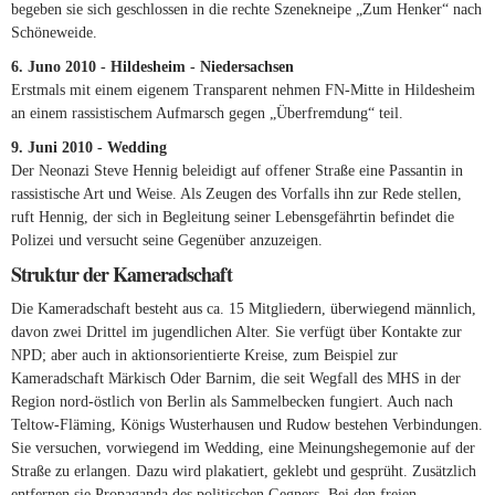
begeben sie sich geschlossen in die rechte Szenekneipe „Zum Henker“ nach
Schöneweide.
6. Juno 2010 - Hildesheim - Niedersachsen
Erstmals mit einem eigenem Transparent nehmen FN-Mitte in Hildesheim
an einem rassistischem Aufmarsch gegen „Überfremdung“ teil.
9. Juni 2010 - Wedding
Der Neonazi Steve Hennig beleidigt auf offener Straße eine Passantin in
rassistische Art und Weise. Als Zeugen des Vorfalls ihn zur Rede stellen,
ruft Hennig, der sich in Begleitung seiner Lebensgefährtin befindet die
Polizei und versucht seine Gegenüber anzuzeigen.
Struktur der Kameradschaft
Die Kameradschaft besteht aus ca. 15 Mitgliedern, überwiegend männlich,
davon zwei Drittel im jugendlichen Alter. Sie verfügt über Kontakte zur
NPD; aber auch in aktionsorientierte Kreise, zum Beispiel zur
Kameradschaft Märkisch Oder Barnim, die seit Wegfall des MHS in der
Region nord-östlich von Berlin als Sammelbecken fungiert. Auch nach
Teltow-Fläming, Königs Wusterhausen und Rudow bestehen Verbindungen.
Sie versuchen, vorwiegend im Wedding, eine Meinungshegemonie auf der
Straße zu erlangen. Dazu wird plakatiert, geklebt und gesprüht. Zusätzlich
entfernen sie Propaganda des politischen Gegners. Bei den freien