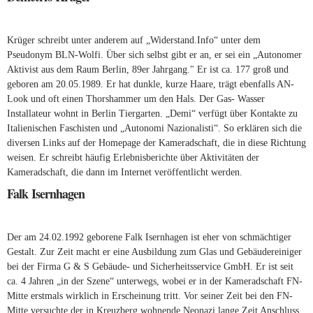
Krüger schreibt unter anderem auf „Widerstand.Info“ unter dem
Pseudonym BLN-Wolfi. Über sich selbst gibt er an, er sei ein „Autonomer
Aktivist aus dem Raum Berlin, 89er Jahrgang." Er ist ca. 177 groß und
geboren am 20.05.1989. Er hat dunkle, kurze Haare, trägt ebenfalls AN-
Look und oft einen Thorshammer um den Hals. Der Gas- Wasser
Installateur wohnt in Berlin Tiergarten. „Demi“ verfügt über Kontakte zu
Italienischen Faschisten und „Autonomi Nazionalisti“. So erklären sich die
diversen Links auf der Homepage der Kameradschaft, die in diese Richtung
weisen. Er schreibt häufig Erlebnisberichte über Aktivitäten der
Kameradschaft, die dann im Internet veröffentlicht werden.
Falk Isernhagen
Der am 24.02.1992 geborene Falk Isernhagen ist eher von schmächtiger
Gestalt. Zur Zeit macht er eine Ausbildung zum Glas und Gebäudereiniger
bei der Firma G & S Gebäude- und Sicherheitsservice GmbH. Er ist seit
ca. 4 Jahren „in der Szene“ unterwegs, wobei er in der Kameradschaft FN-
Mitte erstmals wirklich in Erscheinung tritt. Vor seiner Zeit bei den FN-
Mitte versuchte der in Kreuzberg wohnende Neonazi lange Zeit Anschluss