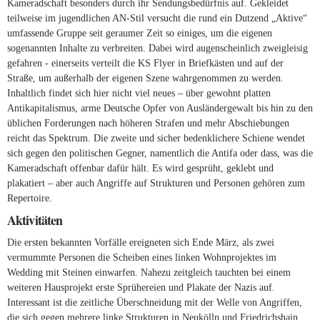
Kameradschaft besonders durch ihr Sendungsbedürfnis auf. Gekleidet
teilweise im jugendlichen AN-Stil versucht die rund ein Dutzend „Aktive“
umfassende Gruppe seit geraumer Zeit so einiges, um die eigenen
sogenannten Inhalte zu verbreiten. Dabei wird augenscheinlich zweigleisig
gefahren - einerseits verteilt die KS Flyer in Briefkästen und auf der
Straße, um außerhalb der eigenen Szene wahrgenommen zu werden.
Inhaltlich findet sich hier nicht viel neues – über gewohnt platten
Antikapitalismus, arme Deutsche Opfer von Ausländergewalt bis hin zu den
üblichen Forderungen nach höheren Strafen und mehr Abschiebungen
reicht das Spektrum. Die zweite und sicher bedenklichere Schiene wendet
sich gegen den politischen Gegner, namentlich die Antifa oder dass, was die
Kameradschaft offenbar dafür hält. Es wird gesprüht, geklebt und
plakatiert – aber auch Angriffe auf Strukturen und Personen gehören zum
Repertoire.
Aktivitäten
Die ersten bekannten Vorfälle ereigneten sich Ende März, als zwei
vermummte Personen die Scheiben eines linken Wohnprojektes im
Wedding mit Steinen einwarfen. Nahezu zeitgleich tauchten bei einem
weiteren Hausprojekt erste Sprühereien und Plakate der Nazis auf.
Interessant ist die zeitliche Überschneidung mit der Welle von Angriffen,
die sich gegen mehrere linke Strukturen in Neukölln und Friedrichshain