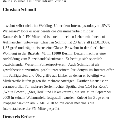
stellt also einen Teil ihrer Infrastruktur dar.
Christian Schmidt
...wohnt selbst nicht im Wedding. Unter dem Internetpseudonym „SWR-
Weißensee“ lobte er aber bereits die Zusammenarbeit mit der
Kameradschaft FN Mitte und ist auch im echten Leben mit ihnen auf
Aufmärschen unterwegs. Christian Schmidt ist 20 Jahre alt (23.8.1989),
1,87 groß und trägt meistens eine Glatze. Er wohnt in der elterlichen
Wohnung in der
Bizetstr. 48, in 13088 Berlin
. Derzeit macht er eine
Ausbildung zum Einzelhandelskaufmann. Er betätigt sich sportlich –
bezeichnender Weise im Polizeisportverein. Auch Schmidt ist als
gewaltbereit einzustufen, prahlt unter seinem Pseudonym im Internet offen
mit Schlägereien und Übergriffe auf Linke, an denen er beteiligt war.
Mittlerweile laufen gegen ihn mehrere Anzeigen. Darüber hinaus ist er
verantwortlich für mehrere Serien rechter Sprühereien („C4 for Reds“,
„White Power“, „Sieg Heil“ und Hakenkreuze), die seit Mitte September
2009 in seinem Wohnumfeld festgestellt wurden. Zuletzt im Zuge einer
Propagandaaktion am 5. Mai 2010 wurde dabei mehrmals die
Internetadresse der FN-Mitte gesprüht.
Demetrio Krüger