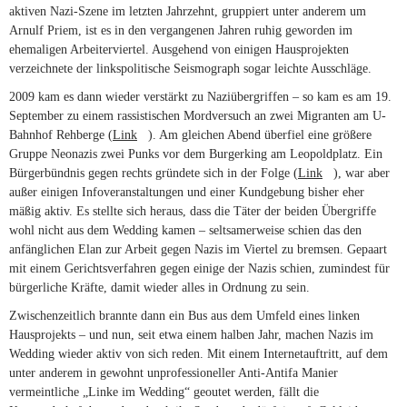
aktiven Nazi-Szene im letzten Jahrzehnt, gruppiert unter anderem um
Arnulf Priem, ist es in den vergangenen Jahren ruhig geworden im
ehemaligen Arbeiterviertel. Ausgehend von einigen Hausprojekten
verzeichnete der linkspolitische Seismograph sogar leichte Ausschläge.
2009 kam es dann wieder verstärkt zu Naziübergriffen – so kam es am 19.
September zu einem rassistischen Mordversuch an zwei Migranten am U-
Bahnhof Rehberge (
Link
(link is external)
). Am gleichen Abend überfiel eine größere
Gruppe Neonazis zwei Punks vor dem Burgerking am Leopoldplatz. Ein
Bürgerbündnis gegen rechts gründete sich in der Folge (
Link
(link is
), war aber
außer einigen Infoveranstaltungen und einer Kundgebung bisher eher
external)
mäßig aktiv. Es stellte sich heraus, dass die Täter der beiden Übergriffe
wohl nicht aus dem Wedding kamen – seltsamerweise schien das den
anfänglichen Elan zur Arbeit gegen Nazis im Viertel zu bremsen. Gepaart
mit einem Gerichtsverfahren gegen einige der Nazis schien, zumindest für
bürgerliche Kräfte, damit wieder alles in Ordnung zu sein.
Zwischenzeitlich brannte dann ein Bus aus dem Umfeld eines linken
Hausprojekts – und nun, seit etwa einem halben Jahr, machen Nazis im
Wedding wieder aktiv von sich reden. Mit einem Internetauftritt, auf dem
unter anderem in gewohnt unprofessioneller Anti-Antifa Manier
vermeintliche „Linke im Wedding“ geoutet werden, fällt die