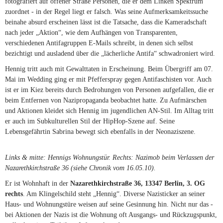
fotografiert auf offener Straße Personen, die er dem Linken Spektrum
zuordnet - in der Regel liegt er falsch. Was seine Aufmerksamkeitssuche
beinahe absurd erscheinen lässt ist die Tatsache, dass die Kameradschaft
nach jeder „Aktion“, wie dem Aufhängen von Transparenten,
verschiedenen Antifagruppen E-Mails schreibt, in denen sich selbst
bezichtigt und ausladend über die „lächerliche Antifa“ schwadroniert wird.
Hennig tritt auch mit Gewalttaten in Erscheinung. Beim Übergriff am 07.
Mai im Wedding ging er mit Pfefferspray gegen Antifaschisten vor. Auch
ist er im Kiez bereits durch Bedrohungen von Personen aufgefallen, die er
beim Entfernen von Nazipropaganda beobachtet hatte. Zu Aufmärschen
und Aktionen kleidet sich Hennig im jugendlichen AN-Stil. Im Alltag tritt
er auch im Subkulturellen Stil der HipHop-Szene auf. Seine
Lebensgefährtin Sabrina bewegt sich ebenfalls in der Neonaziszene.
Links & mitte: Hennigs Wohnungstür. Rechts: Nazimob beim Verlassen der
Nazarethkirchstraße 36 (siehe Chronik vom 16.05.10).
Er ist Wohnhaft in der
Nazarethkirchstraße 36, 13347 Berlin, 3. OG
rechts
. Am Klingelschild steht „Hennig“. Diverse Nazisticker an seiner
Haus- und Wohnungstüre weisen auf seine Gesinnung hin. Nicht nur das -
bei Aktionen der Nazis ist die Wohnung oft Ausgangs- und Rückzugspunkt,