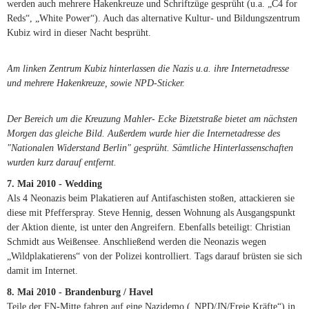
werden auch mehrere Hakenkreuze und Schriftzüge gesprüht (u.a. „C4 for
Reds“, „White Power“). Auch das alternative Kultur- und Bildungszentrum
Kubiz wird in dieser Nacht besprüht.
Am linken Zentrum Kubiz hinterlassen die Nazis u.a. ihre Internetadresse
und mehrere Hakenkreuze, sowie NPD-Sticker.
Der Bereich um die Kreuzung Mahler- Ecke Bizetstraße bietet am nächsten
Morgen das gleiche Bild. Außerdem wurde hier die Internetadresse des
"Nationalen Widerstand Berlin" gesprüht. Sämtliche Hinterlassenschaften
wurden kurz darauf entfernt.
7. Mai 2010 - Wedding
Als 4 Neonazis beim Plakatieren auf Antifaschisten stoßen, attackieren sie
diese mit Pfefferspray. Steve Hennig, dessen Wohnung als Ausgangspunkt
der Aktion diente, ist unter den Angreifern. Ebenfalls beteiligt: Christian
Schmidt aus Weißensee. Anschließend werden die Neonazis wegen
„Wildplakatierens“ von der Polizei kontrolliert. Tags darauf brüsten sie sich
damit im Internet.
8. Mai 2010 - Brandenburg / Havel
Teile der FN-Mitte fahren auf eine Nazidemo („NPD/JN/Freie Kräfte“) in