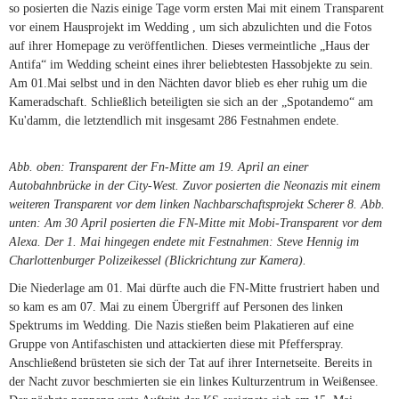
so posierten die Nazis einige Tage vorm ersten Mai mit einem Transparent
vor einem Hausprojekt im Wedding , um sich abzulichten und die Fotos
auf ihrer Homepage zu veröffentlichen. Dieses vermeintliche „Haus der
Antifa“ im Wedding scheint eines ihrer beliebtesten Hassobjekte zu sein.
Am 01.Mai selbst und in den Nächten davor blieb es eher ruhig um die
Kameradschaft. Schließlich beteiligten sie sich an der „Spotandemo“ am
Ku'damm, die letztendlich mit insgesamt 286 Festnahmen endete.
Abb. oben: Transparent der Fn-Mitte am 19. April an einer
Autobahnbrücke in der City-West. Zuvor posierten die Neonazis mit einem
weiteren Transparent vor dem linken Nachbarschaftsprojekt Scherer 8. Abb.
unten: Am 30 April posierten die FN-Mitte mit Mobi-Transparent vor dem
Alexa. Der 1. Mai hingegen endete mit Festnahmen: Steve Hennig im
Charlottenburger Polizeikessel (Blickrichtung zur Kamera).
Die Niederlage am 01. Mai dürfte auch die FN-Mitte frustriert haben und
so kam es am 07. Mai zu einem Übergriff auf Personen des linken
Spektrums im Wedding. Die Nazis stießen beim Plakatieren auf eine
Gruppe von Antifaschisten und attackierten diese mit Pfefferspray.
Anschließend brüsteten sie sich der Tat auf ihrer Internetseite. Bereits in
der Nacht zuvor beschmierten sie ein linkes Kulturzentrum in Weißensee.