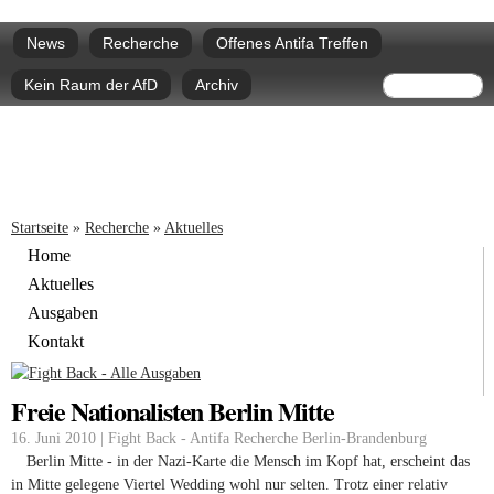
Direkt
Hauptmenü
zum
News
Recherche
Offenes Antifa Treffen
Inhalt
Suchform
Suche
Kein Raum der AfD
Archiv
Sie sind hier
Startseite
»
Recherche
»
Aktuelles
Home
Aktuelles
Ausgaben
Kontakt
Freie Nationalisten Berlin Mitte
16. Juni 2010 | Fight Back - Antifa Recherche Berlin-Brandenburg
Berlin Mitte - in der Nazi-Karte die Mensch im Kopf hat, erscheint das
in Mitte gelegene Viertel Wedding wohl nur selten. Trotz einer relativ