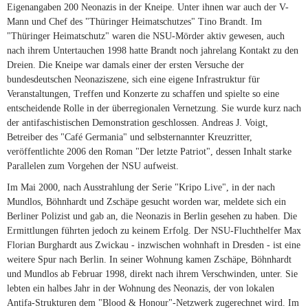
Eigenangaben 200 Neonazis in der Kneipe. Unter ihnen war auch der V-
Mann und Chef des "Thüringer Heimatschutzes" Tino Brandt. Im
"Thüringer Heimatschutz" waren die NSU-Mörder aktiv gewesen, auch
nach ihrem Untertauchen 1998 hatte Brandt noch jahrelang Kontakt zu den
Dreien. Die Kneipe war damals einer der ersten Versuche der
bundesdeutschen Neonaziszene, sich eine eigene Infrastruktur für
Veranstaltungen, Treffen und Konzerte zu schaffen und spielte so eine
entscheidende Rolle in der überregionalen Vernetzung. Sie wurde kurz nach
der antifaschistischen Demonstration geschlossen. Andreas J. Voigt,
Betreiber des "Café Germania" und selbsternannter Kreuzritter,
veröffentlichte 2006 den Roman "Der letzte Patriot", dessen Inhalt starke
Parallelen zum Vorgehen der NSU aufweist.
Im Mai 2000, nach Ausstrahlung der Serie "Kripo Live", in der nach
Mundlos, Böhnhardt und Zschäpe gesucht worden war, meldete sich ein
Berliner Polizist und gab an, die Neonazis in Berlin gesehen zu haben. Die
Ermittlungen führten jedoch zu keinem Erfolg. Der NSU-Fluchthelfer Max
Florian Burghardt aus Zwickau - inzwischen wohnhaft in Dresden - ist eine
weitere Spur nach Berlin. In seiner Wohnung kamen Zschäpe, Böhnhardt
und Mundlos ab Februar 1998, direkt nach ihrem Verschwinden, unter. Sie
lebten ein halbes Jahr in der Wohnung des Neonazis, der von lokalen
Antifa-Strukturen dem "Blood & Honour"-Netzwerk zugerechnet wird. Im