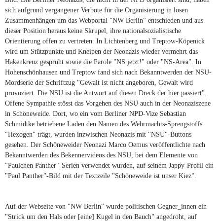
sich aufgrund vergangener Verbote für die Organisierung in losen
Zusammenhängen um das Webportal "NW Berlin" entschieden und aus
dieser Position heraus keine Skrupel, ihre nationalsozialistische
Orientierung offen zu vertreten. In Lichtenberg und Treptow-Köpenick
wird um Stützpunkte und Kneipen der Neonazis wieder vermehrt das
Hakenkreuz gesprüht sowie die Parole "NS jetzt!" oder "NS-Area". In
Hohenschönhausen und Treptow fand sich nach Bekanntwerden der NSU-
Mordserie der Schriftzug "Gewalt ist nicht angeboren, Gewalt wird
provoziert. Die NSU ist die Antwort auf diesen Dreck der hier passiert".
Offene Sympathie stösst das Vorgehen des NSU auch in der Neonaziszene
in Schöneweide. Dort, wo ein vom Berliner NPD-Vize Sebastian
Schmidtke betriebene Laden den Namen des Wehrmachts-Sprengstoffs
"Hexogen" trägt, wurden inzwischen Neonazis mit "NSU"-Buttons
gesehen. Der Schöneweider Neonazi Marco Oemus veröffentlichte nach
Bekanntwerden des Bekennervideos des NSU, bei dem Elemente von
"Paulchen Panther"-Serien verwendet wurden, auf seinem Jappy-Profil ein
"Paul Panther"-Bild mit der Textzeile "Schöneweide ist unser Kiez".
Auf der Webseite von "NW Berlin" wurde politischen Gegner_innen ein
"Strick um den Hals oder [eine] Kugel in den Bauch" angedroht, auf