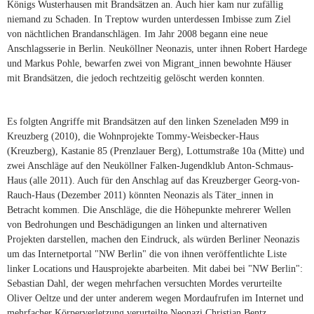
Königs Wusterhausen mit Brandsätzen an. Auch hier kam nur zufällig
niemand zu Schaden. In Treptow wurden unterdessen Imbisse zum Ziel
von nächtlichen Brandanschlägen. Im Jahr 2008 begann eine neue
Anschlagsserie in Berlin. Neuköllner Neonazis, unter ihnen Robert Hardege
und Markus Pohle, bewarfen zwei von Migrant_innen bewohnte Häuser
mit Brandsätzen, die jedoch rechtzeitig gelöscht werden konnten.
Es folgten Angriffe mit Brandsätzen auf den linken Szeneladen M99 in
Kreuzberg (2010), die Wohnprojekte Tommy-Weisbecker-Haus
(Kreuzberg), Kastanie 85 (Prenzlauer Berg), Lottumstraße 10a (Mitte) und
zwei Anschläge auf den Neuköllner Falken-Jugendklub Anton-Schmaus-
Haus (alle 2011). Auch für den Anschlag auf das Kreuzberger Georg-von-
Rauch-Haus (Dezember 2011) könnten Neonazis als Täter_innen in
Betracht kommen. Die Anschläge, die die Höhepunkte mehrerer Wellen
von Bedrohungen und Beschädigungen an linken und alternativen
Projekten darstellen, machen den Eindruck, als würden Berliner Neonazis
um das Internetportal "NW Berlin" die von ihnen veröffentlichte Liste
linker Locations und Hausprojekte abarbeiten. Mit dabei bei "NW Berlin":
Sebastian Dahl, der wegen mehrfachen versuchten Mordes verurteilte
Oliver Oeltze und der unter anderem wegen Mordaufrufen im Internet und
mehrfacher Körperverletzung verurteilte Neonazi Christian Bentz.