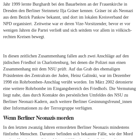
Jahr 1999 lernte Burghardt bei den Bauarbeiten an der Frauenkirche in
Dresden den Berliner Steinmetz Ilja Gräser kennen. Gräser ist als Neonazi
aus dem Bezirk Pankow bekannt, und dort im lokalen Kreisverband der
NPD organisiert. Zeitweise war er deren Vize-Vorsitzender, bevor er vor
wenigen Jahren die Partei verließ und sich seitdem vor allem in völkisch-
rechten Kreisen bewegt.
In diesen zeitlichen Zusammenhang fallen auch zwei Anschläge auf den
jüdischen Friedhof in Charlottenburg, bei denen die Polizei nun einen
Zusammenhang mit dem NSU prüft. Auf das Grab des ehemaligen
Präsidenten des Zentralrats der Juden, Heinz Galinski, war im Dezember
1998 ein Rohrbomben-Anschlag verübt worden. Im März 2002 detonierte
eine weitere Rohrbombe im Eingangsbereich des Friedhofs. Die Vermutung
liegt nahe, dass durch Kontakte des persönlichen Umfeldes des NSU zu
Berliner Neonazi-Kadern, auch weitere Berliner Gesinnungsfreund_innen
über Informationen zu der Terrorgruppe verfügten.
Wenn Berliner Neonazis morden
In den letzten zwanzig Jahren ermordeten Berliner Neonazis mindestens
fünfzehn Menschen. Darunter befinden sich bekannte Fälle, wie der Mord