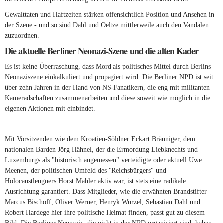
Gewalttaten und Haftzeiten stärken offensichtlich Position und Ansehen in
der Szene - und so sind Dahl und Oeltze mittlerweile auch den Vandalen
zuzuordnen.
Die aktuelle Berliner Neonazi-Szene und die alten Kader
Es ist keine Überraschung, dass Mord als politisches Mittel durch Berlins
Neonaziszene einkalkuliert und propagiert wird. Die Berliner NPD ist seit
über zehn Jahren in der Hand von NS-Fanatikern, die eng mit militanten
Kameradschaften zusammenarbeiten und diese soweit wie möglich in die
eigenen Aktionen mit einbindet.
Mit Vorsitzenden wie dem Kroatien-Söldner Eckart Bräuniger, dem
nationalen Barden Jörg Hähnel, der die Ermordung Liebknechts und
Luxemburgs als "historisch angemessen" verteidigte oder aktuell Uwe
Meenen, der politischen Umfeld des "Reichsbürgers" und
Holocaustleugners Horst Mahler aktiv war, ist stets eine radikale
Ausrichtung garantiert. Dass Mitglieder, wie die erwähnten Brandstifter
Marcus Bischoff, Oliver Werner, Henryk Wurzel, Sebastian Dahl und
Robert Hardege hier ihre politische Heimat finden, passt gut zu diesem
Bild. Die Berliner Neonazis, die nicht in der NPD organisiert sind, haben