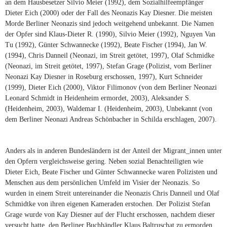
an dem Hausbesetzer Silvio Meier (1992), dem Sozialhilfeempfänger
Dieter Eich (2000) oder der Fall des Neonazis Kay Diesner. Die meisten
Morde Berliner Neonazis sind jedoch weitgehend unbekannt. Die Namen
der Opfer sind Klaus-Dieter R. (1990), Silvio Meier (1992), Nguyen Van
Tu (1992), Günter Schwannecke (1992), Beate Fischer (1994), Jan W.
(1994), Chris Danneil (Neonazi, im Streit getötet, 1997), Olaf Schmidke
(Neonazi, im Streit getötet, 1997), Stefan Grage (Polizist, vom Berliner
Neonazi Kay Diesner in Roseburg erschossen, 1997), Kurt Schneider
(1999), Dieter Eich (2000), Viktor Filimonov (von dem Berliner Neonazi
Leonard Schmidt in Heidenheim ermordet, 2003), Aleksander S.
(Heidenheim, 2003), Waldemar I. (Heidenheim, 2003), Unbekannt (von
dem Berliner Neonazi Andreas Schönbacher in Schilda erschlagen, 2007).
Anders als in anderen Bundesländern ist der Anteil der Migrant_innen unter
den Opfern vergleichsweise gering. Neben sozial Benachteiligten wie
Dieter Eich, Beate Fischer und Günter Schwannecke waren Polizisten und
Menschen aus dem persönlichen Umfeld im Visier der Neonazis. So
wurden in einem Streit untereinander die Neonazis Chris Danneil und Olaf
Schmidtke von ihren eigenen Kameraden erstochen. Der Polizist Stefan
Grage wurde von Kay Diesner auf der Flucht erschossen, nachdem dieser
versucht hatte, den Berliner Buchhändler Klaus Baltruschat zu ermorden.