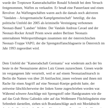
wurde der Treptower Kameradschaftler Ronald Schmidt bei dem Versuch
festgenommen, Waffen zu verkaufen. Er besaß eine Panzerfaust und einen
Revolver. An Waffengeschäften waren auch die damals noch aktiveren
"Vandalen – Ariogermanische Kampfgemeinschaft" beteiligt, die das
politische Umfeld der 2005 als kriminelle Vereinigung verbotenen
Neonazi-Band "Landser" bildete. Der Vandale Andreas Cavael und der
Neonazi-Rocker Arnulf Priem sowie andere Berliner Neonazis
unternahmen Wehrsportübungen zusammen mit der österreichischen
Neonazi-Truppe VAPO, der die Sprengstoffanschlagsserie in Österreich im
Jahr 1993 zugeordnet wird.
Dem Umfeld der "Kameradschaft Germania" war wiederum auch der bis
heute in der Neonaziszene aktive Lutz Giesen zuzurechnen. Giesen wurde
im vergangenen Jahr verurteilt, weil er auf einem Neonaziaufmarsch in
Berlin die Namen von über 20 Antifaschist_innen verlesen und ihnen mit
Rache für einen Angriff auf eine Neonazi-Kneipe gedroht hatte, der
zeitweise fälschlicherweise der linken Szene zugeschrieben worden war.
Während schwere Anschläge mit Sprengstoff oder Handgranaten wie die
auf das Grab Heinz Galinskis oder auf das Weißenseer Flüchtlingsheim eine
Seltenheit darstellen, ziehen sich Brandanschläge auch mit Mordabsicht