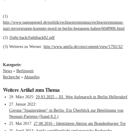
(1)
http://www.tagesspiegel.de/politik/rechtsextremismus/rechtsextremismus-
nazi-terrorgruppe-koennte-mord-in-berlin-begangen-haben/6048906.html
(lin
ext
(2)
/fight-back/fightback02.pdf
(3) Weiteres zu Werner:
http://www.antifa.de/cms/content/view/1792/32/
(link
exte
Kategorie:
News
»
Berlinweit
Recherche
»
Aktuelles
Weitere Artikel zum Thema
29. März 2025
29.03.2025 – III. Weg Aufmarsch in Berlin Hellersdorf
27. Januar 2022
Corona-"Spaziergänge" in Berlin: Ein Überblick zur Beteiligung von
Neonazi-Parteien (Stand 8.2.)
25. Mai 2017
27.08.2016 - Identitären-Aktion am Brandenburger Tor
25. April 2013
Antifa veröffentlicht umfangreiche Recherche