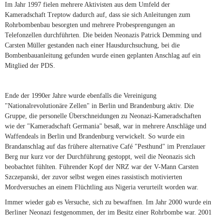
Im Jahr 1997 fielen mehrere Aktivisten aus dem Umfeld der
Kameradschaft Treptow dadurch auf, dass sie sich Anleitungen zum
Rohrbombenbau besorgten und mehrere Probesprengungen an
Telefonzellen durchführten. Die beiden Neonazis Patrick Demming und
Carsten Müller gestanden nach einer Hausdurchsuchung, bei die
Bombenbauanleitung gefunden wurde einen geplanten Anschlag auf ein
Mitglied der PDS.
Ende der 1990er Jahre wurde ebenfalls die Vereinigung
"Nationalrevolutionäre Zellen" in Berlin und Brandenburg aktiv. Die
Gruppe, die personelle Überschneidungen zu Neonazi-Kameradschaften
wie der "Kameradschaft Germania" besaß, war in mehrere Anschläge und
Waffendeals in Berlin und Brandenburg verwickelt. So wurde ein
Brandanschlag auf das frühere alternative Café "Pesthund" im Prenzlauer
Berg nur kurz vor der Durchführung gestoppt, weil die Neonazis sich
beobachtet fühlten. Führender Kopf der NRZ war der V-Mann Carsten
Szczepanski, der zuvor selbst wegen eines rassistisch motivierten
Mordversuches an einem Flüchtling aus Nigeria verurteilt worden war.
Immer wieder gab es Versuche, sich zu bewaffnen. Im Jahr 2000 wurde ein
Berliner Neonazi festgenommen, der im Besitz einer Rohrbombe war. 2001