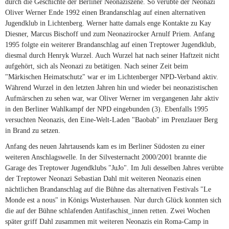
durch die Geschichte der Berliner Neonaziszene. So verübte der Neonazi
Oliver Werner Ende 1992 einen Brandanschlag auf einen alternativen
Jugendklub in Lichtenberg. Werner hatte damals enge Kontakte zu Kay
Diesner, Marcus Bischoff und zum Neonazirocker Arnulf Priem. Anfang
1995 folgte ein weiterer Brandanschlag auf einen Treptower Jugendklub,
diesmal durch Henryk Wurzel. Auch Wurzel hat nach seiner Haftzeit nicht
aufgehört, sich als Neonazi zu betätigen. Nach seiner Zeit beim
"Märkischen Heimatschutz" war er im Lichtenberger NPD-Verband aktiv.
Während Wurzel in den letzten Jahren hin und wieder bei neonazistischen
Aufmärschen zu sehen war, war Oliver Werner im vergangenen Jahr aktiv
in den Berliner Wahlkampf der NPD eingebunden (3). Ebenfalls 1995
versuchten Neonazis, den Eine-Welt-Laden "Baobab" im Prenzlauer Berg
in Brand zu setzen.
Anfang des neuen Jahrtausends kam es im Berliner Südosten zu einer
weiteren Anschlagswelle. In der Silvesternacht 2000/2001 brannte die
Garage des Treptower Jugendklubs "JuJo". Im Juli desselben Jahres verübte
der Treptower Neonazi Sebastian Dahl mit weiteren Neonazis einen
nächtlichen Brandanschlag auf die Bühne das alternativen Festivals "Le
Monde est a nous" in Königs Wusterhausen. Nur durch Glück konnten sich
die auf der Bühne schlafenden Antifaschist_innen retten. Zwei Wochen
später griff Dahl zusammen mit weiteren Neonazis ein Roma-Camp in