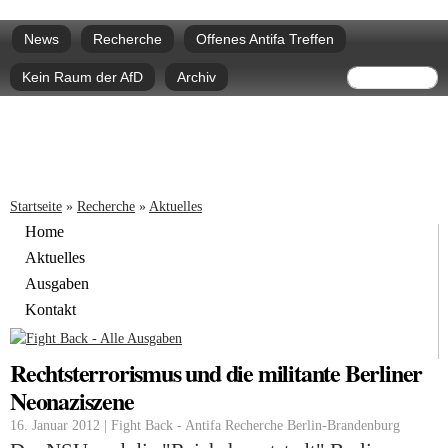
Direkt
Hauptmenü
zum
News
Recherche
Offenes Antifa Treffen
Inhalt
Suchform
Suche
Kein Raum der AfD
Archiv
Sie sind hier
Startseite
»
Recherche
»
Aktuelles
Home
Aktuelles
Ausgaben
Kontakt
Rechtsterrorismus und die militante Berliner
Neonaziszene
16. Januar 2012 | Fight Back - Antifa Recherche Berlin-Brandenburg