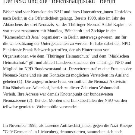
Der NSU und die "Reichshauptstadt" Berlin
Bisher sind vier Kontakte des NSU und ihres Unterstützer_innen-Umfeldes
nach Berlin in die Öffentlichkeit gelangt. Bereits 1998, also im Jahr des
Abtauchens der drei Neonazis, sei der Thüringer Neonazi André Kapke – er
war zuvor zusammen mit Mundlos, Böhnhardt und Zschäpe in der
"Kameradschaft Jena" organisiert - in Berlin unterwegs gewesen, um für
die Unterstützung der Untergetauchten zu werben. Er habe dabei den NPD-
Funktionär Frank Schwerdt getroffen, der als Hintermann von
Organisationen wie dem "Thüringer Heimatschutz" und dem "Märkischen
Heimatschutz" gilt und aktuell Landesvorsitzender der Thüringer NPD und
Mitglied im NPD-Bundesvorstand ist. Desweiteren traf er eine Frau aus der
Neonazi-Szene und sie um Kontakte zu möglichen Verstecken im Ausland
gebeten (1). Die angesprochene Frau, vermutlich die Neonazi-Aktivistin
Rita Bönisch aus Adlershof, betrieb zu dieser Zeit einen Wohnmobil-
Verleih. Ihre Adresse war damals Knotenpunkt der bundesweiten
Neonaziszene (2). Bei den Morden und Banküberfällen der NSU wurden
teilweise gemietete Wohnmobile verwendet.
Im November 1998, als tausende Antifaschist_innen gegen die Nazi-Kneipe
"Café Germania" in Lichtenberg demonstrierten, sammelten sich nach