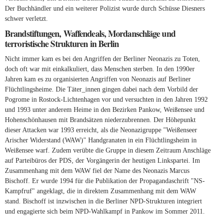
Der Buchhändler und ein weiterer Polizist wurde durch Schüsse Diesners
schwer verletzt.
Brandstiftungen, Waffendeals, Mordanschläge und
terroristische Strukturen in Berlin
Nicht immer kam es bei den Angriffen der Berliner Neonazis zu Toten,
doch oft war mit einkalkuliert, dass Menschen sterben. In den 1990er
Jahren kam es zu organisierten Angriffen von Neonazis auf Berliner
Flüchtlingsheime. Die Täter_innen gingen dabei nach dem Vorbild der
Pogrome in Rostock-Lichtenhagen vor und versuchten in den Jahren 1992
und 1993 unter anderem Heime in den Bezirken Pankow, Weißensee und
Hohenschönhausen mit Brandsätzen niederzubrennen. Der Höhepunkt
dieser Attacken war 1993 erreicht, als die Neonazigruppe "Weißenseer
Arischer Widerstand (WAW)" Handgranaten in ein Flüchtlingsheim in
Weißensee warf. Zudem verübte die Gruppe in diesem Zeitraum Anschläge
auf Parteibüros der PDS, der Vorgängerin der heutigen Linkspartei. Im
Zusammenhang mit dem WAW fiel der Name des Neonazis Marcus
Bischoff. Er wurde 1994 für die Publikation der Propagandaschrift "NS-
Kampfruf" angeklagt, die in direktem Zusammenhang mit dem WAW
stand. Bischoff ist inzwischen in die Berliner NPD-Strukturen integriert
und engagierte sich beim NPD-Wahlkampf in Pankow im Sommer 2011.