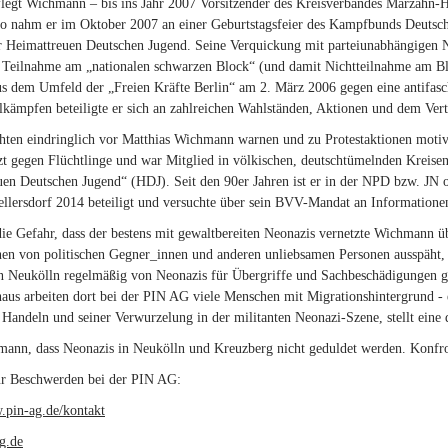
legt Wichmann – bis ins Jahr 2007 Vorsitzender des Kreisverbandes Marzahn-H
o nahm er im Oktober 2007 an einer Geburtstagsfeier des Kampfbunds Deutscher
 Heimattreuen Deutschen Jugend. Seine Verquickung mit parteiunabhängigen Ne
e Teilnahme am „nationalen schwarzen Block“ (und damit Nichtteilnahme am B
s dem Umfeld der „Freien Kräfte Berlin“ am 2. März 2006 gegen eine antifasch
kämpfen beteiligte er sich an zahlreichen Wahlständen, Aktionen und dem Ver
ten eindringlich vor Matthias Wichmann warnen und zu Protestaktionen moti
tzt gegen Flüchtlinge und war Mitglied in völkischen, deutschtümelnden Kreise
en Deutschen Jugend“ (HDJ). Seit den 90er Jahren ist er in der NPD bzw. JN org
lersdorf 2014 beteiligt und versuchte über sein BVV-Mandat an Informationen
die Gefahr, dass der bestens mit gewaltbereiten Neonazis vernetzte Wichmann übe
en von politischen Gegner_innen und anderen unliebsamen Personen ausspäht, 
n Neukölln regelmäßig von Neonazis für Übergriffe und Sachbeschädigungen g
aus arbeiten dort bei der PIN AG viele Menschen mit Migrationshintergrund - 
Handeln und seiner Verwurzelung in der militanten Neonazi-Szene, stellt eine 
mann, dass Neonazis in Neukölln und Kreuzberg nicht geduldet werden. Konfr
ür Beschwerden bei der PIN AG:
.pin-ag.de/kontakt
(link is external)
g.de
(link sends e-mail)