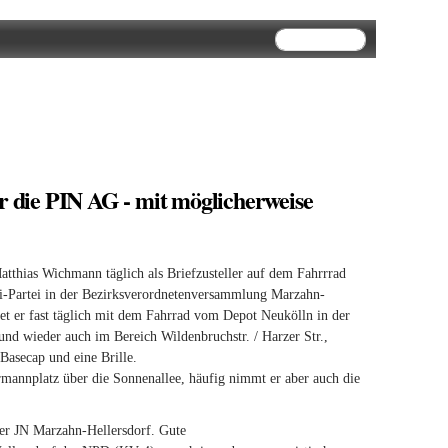
Suchformular
Suche
ür die PIN AG - mit möglicherweise
atthias Wichmann täglich als Briefzusteller auf dem Fahrrrad
i-Partei in der Bezirksverordnetenversammlung Marzahn-
rtet er fast täglich mit dem Fahrrad vom Depot Neukölln in der
und wieder auch im Bereich Wildenbruchstr. / Harzer Str.,
Basecap und eine Brille.
annplatz über die Sonnenallee, häufig nimmt er aber auch die
der JN Marzahn-Hellersdorf. Gute