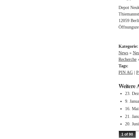
Depot Neuk
Thiemannst
12059 Berl
Öffnungszei
Kategorie
News
»
Neu
Recherche
Tags:
PIN AG
P
Weitere 
23. De
9. Janu
16. Mai
21. Jan
20. Jun
1 of 90