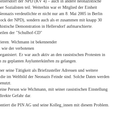
ellersdorf der NPD (KV 4) – auch in andere neonazistische
 Sozialisten teil. Weiterhin war er Mitglied der Einheit
onazis verdeutlichte er nicht nur am 8. Mai 2005 in Berlin
lock der NPD), sondern auch als er zusammen mit knapp 30
istische Demonstration in Hellersdorf aufmarschierte.
teilen der "Schulhof-CD"
vieren. Wichmann ist bekennender
n wie der verbotenen
anisiert. Er war auch aktiv an den rassistischen Protesten in
 zu geplanten Asylunterkünften zu gelangen.
r seine Tätigkeit als Briefzusteller Adressen und weitere
die im Weltbild der Neonazis Feinde sind. Solche Daten werden
enutzt.
eine Person wie Wichmann, mit seiner rassistischen Einstellung
direkte Gefahr dar.
ontiert die PIN AG und seine Kolleg_innen mit diesem Problem.