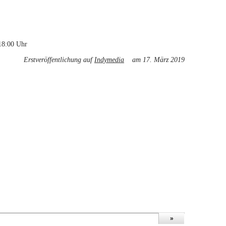
 18:00 Uhr
Erstveröffentlichung auf
Indymedia
(link is external)
am 17. März 2019
»