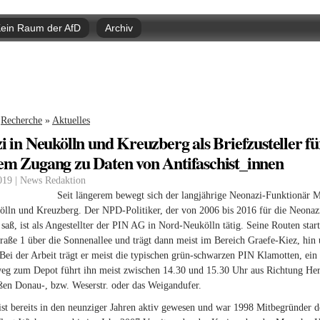
Direkt
zum
ein Raum der AfD
Archiv
Inhalt
nd hier
Recherche
»
Aktuelles
 in Neukölln und Kreuzberg als Briefzusteller f
m Zugang zu Daten von Antifaschist_innen
019 | News Redaktion
Seit längerem bewegt sich der langjährige Neonazi-Funktionär M
ölln und Kreuzberg. Der NPD-Politiker, der von 2006 bis 2016 für die Neonaz
 saß, ist als Angestellter der PIN AG in Nord-Neukölln tätig. Seine Routen sta
aße 1 über die Sonnenallee und trägt dann meist im Bereich Graefe-Kiez, hin 
 Bei der Arbeit trägt er meist die typischen grün-schwarzen PIN Klamotten, ein 
eg zum Depot führt ihn meist zwischen 14.30 und 15.30 Uhr aus Richtung Herm
aßen Donau-, bzw. Weserstr. oder das Weigandufer.
t bereits in den neunziger Jahren aktiv gewesen und war 1998 Mitbegründer 