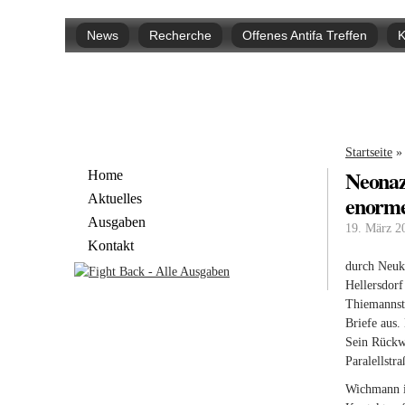
Hauptmenü
News
Recherche
Offenes Antifa Treffen
K
Sie si
Startseite
»
Neonazi
Home
enorme
Aktuelles
Ausgaben
19. März 2
Kontakt
durch Neuk
Hellersdorf
Thiemannstr
Briefe aus.
Sein Rückw
Paralellstr
Wichmann is