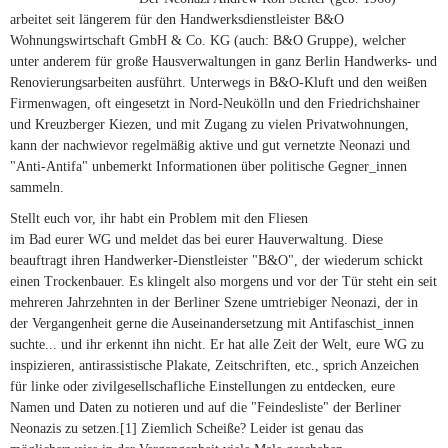
arbeitet seit längerem für den Handwerksdienstleister B&O
Wohnungswirtschaft GmbH & Co. KG (auch: B&O Gruppe), welcher
unter anderem für große Hausverwaltungen in ganz Berlin Handwerks- und
Renovierungsarbeiten ausführt. Unterwegs in B&O-Kluft und den weißen
Firmenwagen, oft eingesetzt in Nord-Neukölln und den Friedrichshainer
und Kreuzberger Kiezen, und mit Zugang zu vielen Privatwohnungen,
kann der nachwievor regelmäßig aktive und gut vernetzte Neonazi und
"Anti-Antifa" unbemerkt Informationen über politische Gegner_innen
sammeln.
Stellt euch vor, ihr habt ein Problem mit den Fliesen
im Bad eurer WG und meldet das bei eurer Hauverwaltung. Diese
beauftragt ihren Handwerker-Dienstleister "B&O", der wiederum schickt
einen Trockenbauer. Es klingelt also morgens und vor der Tür steht ein seit
mehreren Jahrzehnten in der Berliner Szene umtriebiger Neonazi, der in
der Vergangenheit gerne die Auseinandersetzung mit Antifaschist_innen
suchte... und ihr erkennt ihn nicht. Er hat alle Zeit der Welt, eure WG zu
inspizieren, antirassistische Plakate, Zeitschriften, etc., sprich Anzeichen
für linke oder zivilgesellschafliche Einstellungen zu entdecken, eure
Namen und Daten zu notieren und auf die "Feindesliste" der Berliner
Neonazis zu setzen.[1] Ziemlich Scheiße? Leider ist genau das