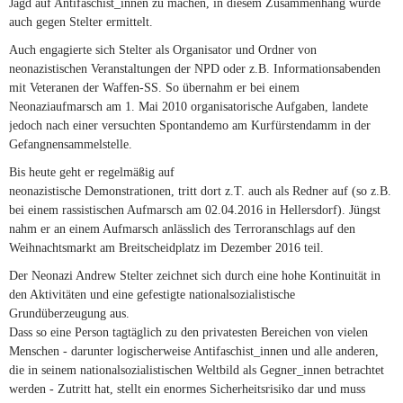
Jagd auf Antifaschist_innen zu machen, in diesem Zusammenhang wurde
auch gegen Stelter ermittelt.
Auch engagierte sich Stelter als Organisator und Ordner von
neonazistischen Veranstaltungen der NPD oder z.B. Informationsabenden
mit Veteranen der Waffen-SS. So übernahm er bei einem
Neonaziaufmarsch am 1. Mai 2010 organisatorische Aufgaben, landete
jedoch nach einer versuchten Spontandemo am Kurfürstendamm in der
Gefangnensammelstelle.
Bis heute geht er regelmäßig auf
neonazistische Demonstrationen, tritt dort z.T. auch als Redner auf (so z.B.
bei einem rassistischen Aufmarsch am 02.04.2016 in Hellersdorf). Jüngst
nahm er an einem Aufmarsch anlässlich des Terroranschlags auf den
Weihnachtsmarkt am Breitscheidplatz im Dezember 2016 teil.
Der Neonazi Andrew Stelter zeichnet sich durch eine hohe Kontinuität in
den Aktivitäten und eine gefestigte nationalsozialistische
Grundüberzeugung aus.
Dass so eine Person tagtäglich zu den privatesten Bereichen von vielen
Menschen - darunter logischerweise Antifaschist_innen und alle anderen,
die in seinem nationalsozialistischen Weltbild als Gegner_innen betrachtet
werden - Zutritt hat, stellt ein enormes Sicherheitsrisiko dar und muss