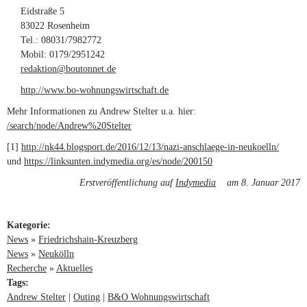
Eidstraße 5
83022 Rosenheim
Tel.: 08031/7982772
Mobil: 0179/2951242
redaktion@boutonnet.de
(link sends e-mail)
http://www.bo-wohnungswirtschaft.de
(link is external)
Mehr Informationen zu Andrew Stelter u.a. hier:
/search/node/Andrew%20Stelter
[1]
http://nk44.blogsport.de/2016/12/13/nazi-anschlaege-in-neukoelln/
(link is
und
https://linksunten.indymedia.org/es/node/200150
(link is external)
externa
Erstveröffentlichung auf
Indymedia
(link is external)
am 8. Januar 2017
Kategorie:
News
»
Friedrichshain-Kreuzberg
News
»
Neukölln
Recherche
»
Aktuelles
Tags:
Andrew Stelter
Outing
B&O Wohnungswirtschaft