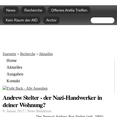
Direkt
Hauptmenü
zum
News
Recherche
Offenes Antifa Treffen
Inhalt
Suchform
Suche
Kein Raum der AfD
Archiv
Sie sind hier
Startseite
»
Recherche
»
Aktuelles
Home
Aktuelles
Ausgaben
Kontakt
Andrew Stelter - der Nazi-Handwerker in
deiner Wohnung?
9. Januar 2017 | News Redaktion
Der Neonazi Andrew Ron Stelter (geb. 1966)