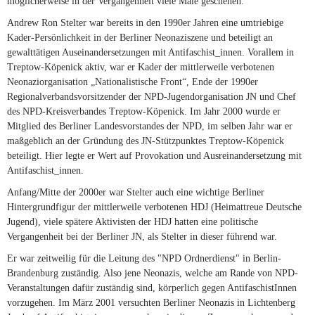
möglicherweise in der Vergangenheit viele Male geschehen.
Andrew Ron Stelter war bereits in den 1990er Jahren eine umtriebige
Kader-Persönlichkeit in der Berliner Neonaziszene und beteiligt an
gewalttätigen Auseinandersetzungen mit Antifaschist_innen. Vorallem in
Treptow-Köpenick aktiv, war er Kader der mittlerweile verbotenen
Neonaziorganisation „Nationalistische Front“, Ende der 1990er
Regionalverbandsvorsitzender der NPD-Jugendorganisation JN und Chef
des NPD-Kreisverbandes Treptow-Köpenick. Im Jahr 2000 wurde er
Mitglied des Berliner Landesvorstandes der NPD, im selben Jahr war er
maßgeblich an der Gründung des JN-Stützpunktes Treptow-Köpenick
beteiligt. Hier legte er Wert auf Provokation und Ausreinandersetzung mit
Antifaschist_innen.
Anfang/Mitte der 2000er war Stelter auch eine wichtige Berliner
Hintergrundfigur der mittlerweile verbotenen HDJ (Heimattreue Deutsche
Jugend), viele spätere Aktivisten der HDJ hatten eine politische
Vergangenheit bei der Berliner JN, als Stelter in dieser führend war.
Er war zeitweilig für die Leitung des "NPD Ordnerdienst" in Berlin-
Brandenburg zuständig. Also jene Neonazis, welche am Rande von NPD-
Veranstaltungen dafür zuständig sind, körperlich gegen AntifaschistInnen
vorzugehen. Im März 2001 versuchten Berliner Neonazis in Lichtenberg