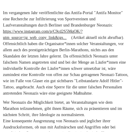
Im vergangenen Jahr veröffentlichte das Antifa-Portal "Antifa Monitor"
eine Recherche zur Infiltrierung von Sportvereinen und
Laufveranstaltungen durch Berliner und Brandenburger Neonazis:
https://www.instagram.com/p/C9cd2S5MqOK/?
utm_source=ig_web_copy_link&igs...
(link is external)
(Artikel aktuell nicht abrufbar).
Offensichtlich haben die Organisator*innen solcher Veranstaltungen, vor
allem auch des prestigeträchtigen Berlin-Marathons, nichts aus den
Skandalen der letzten Jahre gelernt. Da offensichtlich Neonazis unter
falschem Namen angetreten sind und bei der Menge an Läufer*innen eine
individuelle Kontrolle der Läufer*innen schwer umsetzbar ist, wäre
zumindest eine Kontrolle von offen zur Schau getragenen Neonazi-Tattoos,
wie im Falle von Glaser ein gut sichtbares "Leibstandarte Adolf Hitler"-
Tattoo, angebracht. Auch eine Sperre für die unter falschen Personalien
antretenden Neonazis wäre eine geeignete Maßnahme.
Wer Neonazis die Möglichkeit bietet, an Veranstaltungen wie dem
Marathon teilzunehmen, gibt ihnen Räume, sich zu präsentieren und im
nächsten Schritt, ihre Ideologie zu normalisieren.
Eine konsequente Ausgrenzung von Neonazis und jeglicher ihrer
Ausdrucksformen, ob nun mit Aufmärschen und Angriffen oder bei