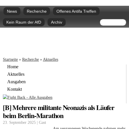
Direkt
Hauptmenü
zum
News
Recherche
Offenes Antifa Treffen
Inhalt
Suchform
Suche
Kein Raum der AfD
Archiv
Sie sind hier
Startseite
»
Recherche
»
Aktuelles
Home
Aktuelles
Ausgaben
Kontakt
[B] Mehrere militante Neonazis als Läufer
beim Berlin-Marathon
23. September 2025 | Gast
Am vergangenen Wochenende nahmen mehr