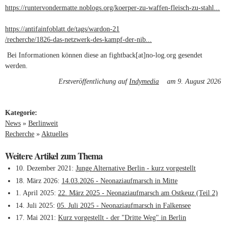
https://runtervondermatte.noblogs.org/koerper-zu-waffen-fleisch-zu-stahl...
(link is external)
https://antifainfoblatt.de/tags/wardon-21
(link is external)
/recherche/1826-das-netzwerk-des-kampf-der-nib...
Bei Informationen können diese an fightback[at]no-log.org gesendet
werden.
Erstveröffentlichung auf
Indymedia
(link is external)
am 9. August 2026
Kategorie:
News
»
Berlinweit
Recherche
»
Aktuelles
Weitere Artikel zum Thema
10. Dezember 2021
Junge Alternative Berlin - kurz vorgestellt
18. März 2026
14.03.2026 - Neonaziaufmarsch in Mitte
1. April 2025
22. März 2025 - Neonaziaufmarsch am Ostkeuz (Teil 2)
14. Juli 2025
05. Juli 2025 - Neonaziaufmarsch in Falkensee
17. Mai 2021
Kurz vorgestellt - der "Dritte Weg" in Berlin