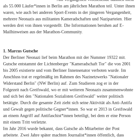
als 55.000 Läufer*innen in Berlin am jährlichen Marathon teil. Unter ihnen
waren, wie auch bei anderen Sport-Events in der jüngeren Vergangenheit,
mehrere Neonazis aus militanten Kameradschaften und Naziparteien. Hier
werden drei von ihnen vorgestellt. Die Informationen beruhen auf E-
Mailhinweisen aus der Marathon-Community.
1. Marcus Gutsche
Der Berliner Neonazi lief beim Marathon mit der Nummer 19322 mit.
Gutsche entstammt der Lichtenberger "Kameradschaft Tor" die von 2001
bis 2005 existierte und vom Berliner Innensenator verboten wurde. Im
Anschluss trat er regelmäßig im Rahmen des Nazinetzwerks "Nationaler
Widerstand Berlin" (NW Berlin) auf. Zum Studieren zog er in der
Folgezeit nach Greifswald, wo er mit weiteren Neonazis zusammenwohnte
und sich bei den "Nationalen Sozialisten Greifswald" weiter politisch
betätigte. Durch die gesamte Zeit zieht sich seine Aktivität als Anti-Antifa
und Gewalt gegen politische Gegner*innen. So war er 2013 in Greifswald
an einem Angriff auf Antifaschist*innen beteiligt, bei dem er eine Person
mit einem Tritt verletzte.
Im Jahr 2016 wurde bekannt, dass Gutsche als Mitarbeiter der Post
arbeitete. Zwei Jahre später machten Journalist*innen öffentlich, dass