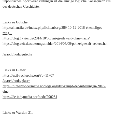
unpolitischen Sportveranstaltungen ist die einzige logische Konsequenz aus
der deutschen Geschichte.
Links zu Gutsche:
http://ah.antifa.de/index.php/lichtenberg/289-10-12-2018-ehemaliges-
mitg...
(link is external)
https://blog.17vier.de/2014/10/30/uni-greifswald-ohne-nazis/
(link is
https://blog.zeit.de/stoerungsmelder/2014/05/09/polizeigewalt-ueberschat...
external)
(link is external)
/search/node/gutsche
Links zu Glaser:
https://exif-recherche.org/?p=11707
(link is external)
/search/node/glaser
https://runtervondermatte.noblogs.org/der-kampf-der-nibelungen-2018-
eine...
(link is external)
https://de.indymedia.org/node/290281
(link is external)
Links zu Wardon 21: