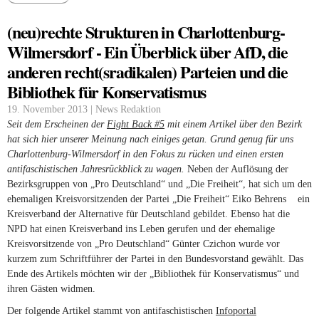
(neu)rechte Strukturen in Charlottenburg-
Wilmersdorf - Ein Überblick über AfD, die
anderen recht(sradikalen) Parteien und die
Bibliothek für Konservatismus
19. November 2013 | News Redaktion
Seit dem Erscheinen der
Fight Back #5
mit einem Artikel über den Bezirk
hat sich hier unserer Meinung nach einiges getan. Grund genug für uns
Charlottenburg-Wilmersdorf in den Fokus zu rücken und einen ersten
antifaschistischen Jahresrückblick zu wagen.
Neben der Auflösung der
Bezirksgruppen von „Pro Deutschland“ und „Die Freiheit“, hat sich um den
ehemaligen Kreisvorsitzenden der Partei „Die Freiheit“ Eiko Behrens
(link is
ein
Kreisverband der Alternative für Deutschland gebildet. Ebenso hat die
external
NPD hat einen Kreisverband ins Leben gerufen und der ehemalige
Kreisvorsitzende von „Pro Deutschland“ Günter Czichon wurde vor
kurzem zum Schriftführer der Partei in den Bundesvorstand gewählt. Das
Ende des Artikels möchten wir der „Bibliothek für Konservatismus“ und
ihren Gästen widmen.
Der folgende Artikel stammt von antifaschistischen
Infoportal