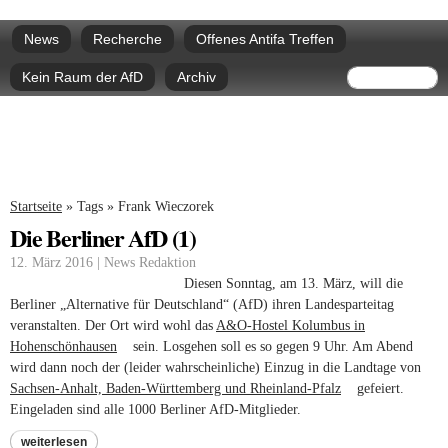
Direkt
Hauptmenü
zum
News
Recherche
Offenes Antifa Treffen
Inhalt
Suchform
Suche
Kein Raum der AfD
Archiv
Sie sind hier
Startseite
»
Tags
»
Frank Wieczorek
Die Berliner AfD (1)
12. März 2016 | News Redaktion
Diesen Sonntag, am 13. März, will die
Berliner „Alternative für Deutschland“ (AfD) ihren Landesparteitag
veranstalten. Der Ort wird wohl das
A&O-Hostel Kolumbus in
Hohenschönhausen
(link is external)
sein. Losgehen soll es so gegen 9 Uhr. Am Abend
wird dann noch der (leider wahrscheinliche) Einzug in die Landtage von
Sachsen-Anhalt, Baden-Württemberg und Rheinland-Pfalz
(link is external)
gefeiert.
Eingeladen sind alle 1000 Berliner AfD-Mitglieder.
weiterlesen