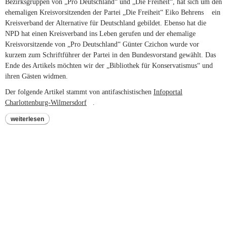
Bezirksgruppen von „Pro Deutschland“ und „Die Freiheit“, hat sich um den
ehemaligen Kreisvorsitzenden der Partei „Die Freiheit“ Eiko Behrens
(link is
ein
Kreisverband der Alternative für Deutschland gebildet. Ebenso hat die
external
NPD hat einen Kreisverband ins Leben gerufen und der ehemalige
Kreisvorsitzende von „Pro Deutschland“ Günter Czichon wurde vor
kurzem zum Schriftführer der Partei in den Bundesvorstand gewählt. Das
Ende des Artikels möchten wir der „Bibliothek für Konservatismus“ und
ihren Gästen widmen.
Der folgende Artikel stammt von antifaschistischen
Infoportal
Charlottenburg-Wilmersdorf
(link is external)
.
weiterlesen