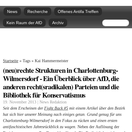
Direkt
Hauptmenü
zum
News
Recherche
Offenes Antifa Treffen
Inhalt
Suchform
Suche
Kein Raum der AfD
Archiv
Sie sind hier
Startseite
»
Tags
»
Kai Hammermeister
(neu)rechte Strukturen in Charlottenburg-
Wilmersdorf - Ein Überblick über AfD, die
anderen recht(sradikalen) Parteien und die
Bibliothek für Konservatismus
19. November 2013 | News Redaktion
Seit dem Erscheinen der
Fight Back #5
mit einem Artikel über den Bezirk
hat sich hier unserer Meinung nach einiges getan. Grund genug für uns
Charlottenburg-Wilmersdorf in den Fokus zu rücken und einen ersten
antifaschistischen Jahresrückblick zu wagen.
Neben der Auflösung der