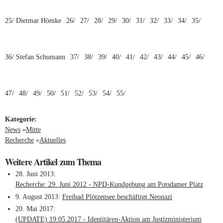
25/ Dietmar Hömke
26/
27/
28/
29/
30/
31/
32/
33/
34/
35/
36/ Stefan Schumann
37/
38/
39/
40/
41/
42/
43/
44/
45/
46/
47/
48/
49/
50/
51/
52/
53/
54/
55/
Kategorie:
News
»
Mitte
Recherche
»
Aktuelles
Weitere Artikel zum Thema
28. Juni 2013
Recherche: 29. Juni 2012 - NPD-Kundgebung am Potsdamer Platz
9. August 2013
Freibad Plötzensee beschäftigt Neonazi
20. Mai 2017
(UPDATE) 19.05.2017 - Identitären-Aktion am Justizministerium