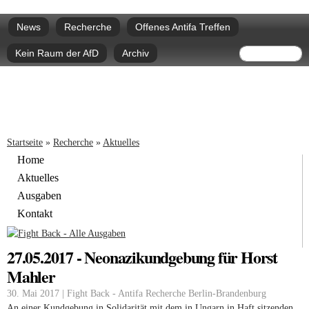
Direkt
Hauptmenü
zum
News
Recherche
Offenes Antifa Treffen
Inhalt
Suchform
Suche
Kein Raum der AfD
Archiv
Sie sind hier
Startseite
»
Recherche
»
Aktuelles
Home
Aktuelles
Ausgaben
Kontakt
27.05.2017 - Neonazikundgebung für Horst
Mahler
30. Mai 2017 | Fight Back - Antifa Recherche Berlin-Brandenburg
An einer Kundgebung in Solidarität mit dem in Ungarn in Haft sitzenden