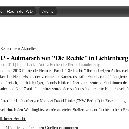
Direkt
zum
ein Raum der AfD
Archiv
Inhalt
nd hier
Recherche
»
Aktuelles
013 - Aufmarsch von "Die Rechte" in Lichtenberg
ber 2013 | Fight Back - Antifa Recherche Berlin-Brandenburg
ember 2013 führte die Neonazi-Partei "Die Rechte" ihren einzigen Aufmarsch i
en für Neonazis aus der verbotenen Kameradschaft "Frontbann 24" fungierte.
 Dreisch, Patrick Krüger, Dennis Kittler - übernahm zentrale Funktionen des
ader und Nr. 17 auf. Untertützt wurde der Aufmarsch durch die Kameradscha
f trat der Lichtenberger Neonazi David Linke ("NW Berlin") in Erscheinung.
ch durch den Weitlingkiez wurde an vielen Stellen von antifaschistischem Prote
licherer Bericht.
ind öffentlich zugänglichen Quellen entnommen.