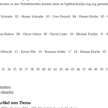
ationen zu den Teilnehmenden können diese an
fightback[at]no-log.org
gesende
 Schrader
02 - Ronny Schrader
03 - Uwe Dreisch
04 - Dennis Kittler
05 -
tian Rudow
08 - Oliver Oeltze
09 - David Linke
10 - Michael Fischer
11 - 
 Albrecht
15 - Kevin Witt
16 - Romano Sobke
17
18 - Roman Kische
19
33
34
35
36
37
38
39
40
41
42
43
44
45
46
47
48
49
50
5
:
htenberg
»
Aktuelles
Artikel zum Thema