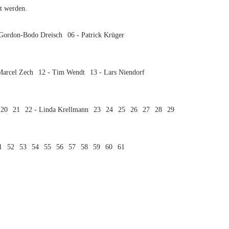
t werden.
 Gordon-Bodo Dreisch
06 - Patrick Krüger
Marcel Zech
12 - Tim Wendt
13 - Lars Niendorf
20
21
22 - Linda Krellmann
23
24
25
26
27
28
29
1
52
53
54
55
56
57
58
59
60
61