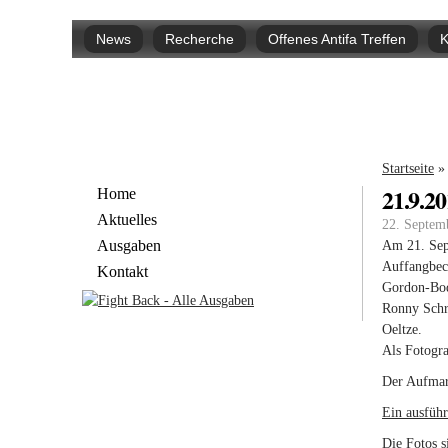
Hauptmenü
News
Recherche
Offenes Antifa Treffen
K
Sie si
Startseite
»
21.9.2
Home
Aktuelles
22. Septem
Ausgaben
Am 21. Sept
Auffangbeck
Kontakt
Gordon-Bodo
Ronny Schr
Oeltze.
Als Fotogra
Der Aufmars
Ein ausführ
Die Fotos s