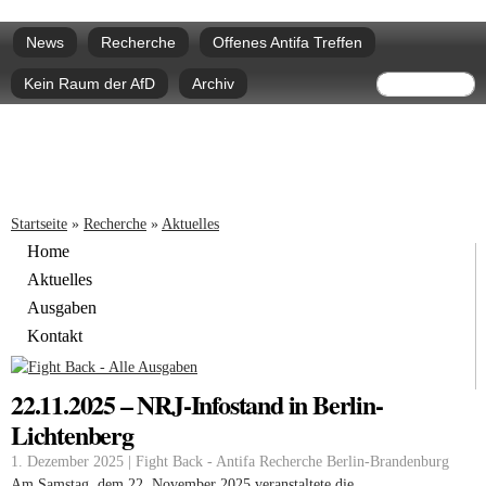
Direkt
Hauptmenü
zum
News
Recherche
Offenes Antifa Treffen
Inhalt
Suchform
Suche
Kein Raum der AfD
Archiv
Sie sind hier
Startseite
»
Recherche
»
Aktuelles
Home
Aktuelles
Ausgaben
Kontakt
22.11.2025 – NRJ-Infostand in Berlin-
Lichtenberg
1. Dezember 2025 | Fight Back - Antifa Recherche Berlin-Brandenburg
Am Samstag, dem 22. November 2025 veranstaltete die