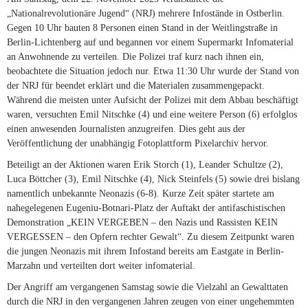
„Nationalrevolutionäre Jugend“ (NRJ) mehrere Infostände in Ostberlin.
Gegen 10 Uhr bauten 8 Personen einen Stand in der Weitlingstraße in
Berlin-Lichtenberg auf und begannen vor einem Supermarkt Infomaterial
an Anwohnende zu verteilen. Die Polizei traf kurz nach ihnen ein,
beobachtete die Situation jedoch nur. Etwa 11:30 Uhr wurde der Stand von
der NRJ für beendet erklärt und die Materialen zusammengepackt.
Während die meisten unter Aufsicht der Polizei mit dem Abbau beschäftigt
waren, versuchten Emil Nitschke (4) und eine weitere Person (6) erfolglos
einen anwesenden Journalisten anzugreifen. Dies geht aus der
Veröffentlichung der unabhängig Fotoplattform Pixelarchiv hervor.
Beteiligt an der Aktionen waren Erik Storch (1), Leander Schultze (2),
Luca Böttcher (3), Emil Nitschke (4), Nick Steinfels (5) sowie drei bislang
namentlich unbekannte Neonazis (6-8). Kurze Zeit später startete am
nahegelegenen Eugeniu-Botnari-Platz der Auftakt der antifaschistischen
Demonstration „KEIN VERGEBEN – den Nazis und Rassisten KEIN
VERGESSEN – den Opfern rechter Gewalt“. Zu diesem Zeitpunkt waren
die jungen Neonazis mit ihrem Infostand bereits am Eastgate in Berlin-
Marzahn und verteilten dort weiter infomaterial.
Der Angriff am vergangenen Samstag sowie die Vielzahl an Gewalttaten
durch die NRJ in den vergangenen Jahren zeugen von einer ungehemmten