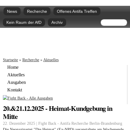
Direkt
Hauptmenü
zum
News
Recherche
Offenes Antifa Treffen
Inhalt
Suchform
Suche
Kein Raum der AfD
Archiv
Sie sind hier
Startseite
»
Recherche
»
Aktuelles
Home
Aktuelles
Ausgaben
Kontakt
20.&21.12.2025 - Heimat-Kundgebung in
Mitte
22. Dezember 2025 | Fight Back - Antifa Recherche Berlin-Brandenburg
Die Neonazipartei "Die Heimat" (Ex-NPD) veranstaltete am Wochenende