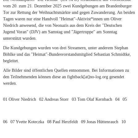
vom 20. zum 21. Dezember 2025 zwei Kundgebungen am Brandenburger
Tor zur Rettung der Weihnachtsmärkte und gegen Zuwanderung. An beiden
Tagen waren nur eine Handvoll "Heimat"-Aktivist*innen um Oliver
Niedrich anwesend, die von Neonazis aus dem Kreis der "Deutschen
Jugend Voran" (DJV) am Samstag und "Jägertruppe" am Sonntag
unterstützt wurden.
Die Kundgebungen wurden von drei Streamern, unter anderem Stephan
Böhlke und das "Heimat"-Bundesvorstandsmitglied Sebastian Schmidtke,
begleitet.
Alle Bilder sind öffentlichen Quellen entnommen. Bei Informationen zu
den Teilnehmenden können diese an fightback[at]no-log.org gesendet
werden.
01 Oliver Niedrich
02 Andreas Storr
03 Tom Olaf Kernbach
04
05
06
07 Yvette Koteczka
08 Paul Herzfeldt
09 Jonas Hüttenrauch
10