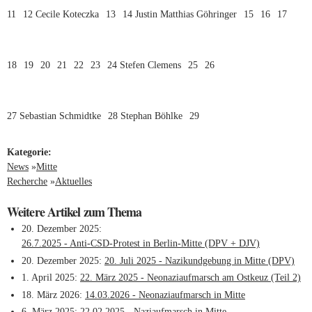
11
12 Cecile Koteczka
13
14 Justin Matthias Göhringer
15
16
17
18
19
20
21
22
23
24 Stefen Clemens
25
26
27 Sebastian Schmidtke
28 Stephan Böhlke
29
Kategorie:
News
»
Mitte
Recherche
»
Aktuelles
Weitere Artikel zum Thema
20. Dezember 2025
26.7.2025 - Anti-CSD-Protest in Berlin-Mitte (DPV + DJV)
20. Dezember 2025
20. Juli 2025 - Nazikundgebung in Mitte (DPV)
1. April 2025
22. März 2025 - Neonaziaufmarsch am Ostkeuz (Teil 2)
18. März 2026
14.03.2026 - Neonaziaufmarsch in Mitte
6. März 2025
22.02.2025 - Naziaufmarsch in Mitte