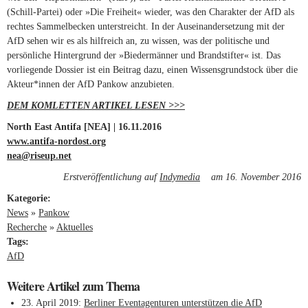
(Schill-Partei) oder »Die Freiheit« wieder, was den Charakter der AfD als
rechtes Sammelbecken unterstreicht. In der Auseinandersetzung mit der
AfD sehen wir es als hilfreich an, zu wissen, was der politische und
persönliche Hintergrund der »Biedermänner und Brandstifter« ist. Das
vorliegende Dossier ist ein Beitrag dazu, einen Wissensgrundstock über die
Akteur*innen der AfD Pankow anzubieten.
DEM KOMLETTEN ARTIKEL LESEN >>>
(link is external)
North East Antifa [NEA] | 16.
11.2016
www.antifa-nordost.org
(link is external)
nea@riseup.net
(link sends e-mail)
Erstveröffentlichung auf
Indymedia
(link is external)
am 16. November 2016
Kategorie:
News
»
Pankow
Recherche
»
Aktuelles
Tags:
AfD
Weitere Artikel zum Thema
23. April 2019
Berliner Eventagenturen unterstützen die AfD