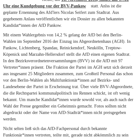
Uhr eine Kundgebung vor der BVV-Pankow
(link is external)
statt. Anlss ist die
geplante Ernennung des Afd'lers Nicolas Seifert zum Stadtrat. Aus
gegebenem Anlass veröffentlichen wir ein Dossier zu allen bekannten
Kandidat*innen der AfD Pankow.
Mit einem Wahlergebnis von 14,2 % gelang der AfD bei den Berlin-
Wahlen im September 2016 der Einzug ins Abgeordnetenhaus (AGH). In
Pankow, Lichtenberg, Spandau, Reinickendorf, Neukölln, Treptow-
Köpenick und Marzahn-Hellersdorf stellt die AfD einen eigenen Stadtrat.
In den Bezirksverordnetenversammlungen (BVV) ist die AfD mit 97
Vertreter*innen präsent. Die Fraktion der Partei im AGH setzt sich derzeit
aus insgesamt 25 Mitgliedern zusammen, zum Großteil Personal das schon
vor den Berlin-Wahlen als Multifunktionär*innen auf Bezirks- und
Landesebene der Partei in Erscheinung trat. Über viele BVV-Abgeordnete,
die die Rechtspartei kommunalpolitisch ins Rennen schickt, ist oft wenig
bekannt. Um manche Kandidat*innen wurde sowohl vor, als auch nach der
Wahl der Presse gegenüber ein Geheimnis gemacht. Fotos sollten nicht
abgedruckt oder der Name von AfD-Stadträt*innen nicht preisgegeben
werden.
Nicht selten ließ sich das AfD-Fachpersonal durch bekannte
Funktionär*innen vertreten, teilte mit, gerade nicht abkömmlich zu sein