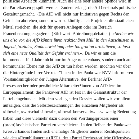
politische Arbeit zu kümmern. Auch die eine oder andere Spende wird in
die Parteikassen gespült werden. Zudem erlangt die AfD erstmals politische
Gestaltungsmacht. »Die AfD will nicht nur Initiativen gegen Rechts den
Geldhahn abdrehen, sondern wird zukünftig auch Projekten die staatlichen
Mittel streichen, die sich für queere Anliegen oder im Bereich
Frauenberatung engagieren (Stichwort: Abtreibungsdebatten).
»Stellen wir
uns also vor, die AfD könnte ihren reaktionären Müll in den Ausschüssen zu
Jugend, Soziales, Stadtentwicklung oder Integration artikulieren, so lässt
sich eine neue Qualität der Gefahr erahnen.«
. Da wir es nun die
kommenden fünf Jahre nicht nur im Abgeordnetenhaus, sondern auch auf
kommunaler Ebene mit der AfD zu tun haben werden, möchten wir über
die Hintergründe ihrer Vertreter*innen in der Pankower BVV informieren.
Vorstandsmitglieder der Jungen Alternative, der Berliner AfD-
Pressesprecher oder persönliche Mitarbeiter*innen von AfD'lern im
Europaparlament: die Pankower AfD ist fest in die Gesamtstruktur der
Partei eingebunden. Mit dem vorliegenden Dossier wollen wir vor allem
aufzeigen, dass die Selbstbezeichnungen der einzelnen Mitglieder als
»liberal«, »wirtschaftsliberal«, »liberal-konservativ« usw. wenig Bedeutung
haben und diese vielmehr dazu dienen den Werdungsprozess einer
(proto)faschistischen Partei zu verschleiern. In den Reihen des Pankower
Kreisverbandes finden sich ehemalige Mitglieder anderer Rechtsparteien
wie den »Republikanern« (REP), der »Partei Rechtsstaatliche Offensive«