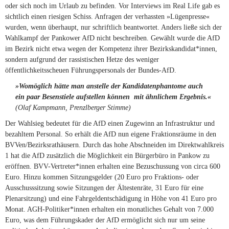
oder sich noch im Urlaub zu befinden. Vor Interviews im Real Life gab es
sichtlich einen riesigen Schiss. Anfragen der verhassten »Lügenpresse«
wurden, wenn überhaupt, nur schriftlich beantwortet. Anders ließe sich der
Wahlkampf der Pankower AfD nicht beschreiben. Gewählt wurde die AfD
im Bezirk nicht etwa wegen der Kompetenz ihrer Bezirkskandidat*innen,
sondern aufgrund der rassistischen Hetze des weniger
öffentlichkeitsscheuen Führungspersonals der Bundes-AfD.
»Womöglich hätte man anstelle der Kandidatenphantome auch
ein paar
Besenstiele aufstellen können  mit ähnlichem Ergebnis.«
(Olaf Kampmann, Prenzlberger Stimme)
Der Wahlsieg bedeutet für die AfD einen Zugewinn an Infrastruktur und
bezahltem Personal. So erhält die AfD nun eigene Fraktionsräume in den
BVVen/Bezirksrathäusern. Durch das hohe Abschneiden im Direktwahlkreis
1 hat die AfD zusätzlich die Möglichkeit ein Bürgerbüro in Pankow zu
eröffnen. BVV-Vertreter*innen erhalten eine Bezuschussung von circa 600
Euro. Hinzu kommen Sitzungsgelder (20 Euro pro Fraktions- oder
Ausschusssitzung sowie Sitzungen der Ältestenräte, 31 Euro für eine
Plenarsitzung) und eine Fahrgeldentschädigung in Höhe von 41 Euro pro
Monat. AGH-Politiker*innen erhalten ein monatliches Gehalt von 7.000
Euro, was dem Führungskader der AfD ermöglicht sich nur um seine