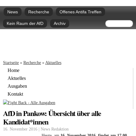
Direkt
Hauptmenü
zum
News
Recherche
Offenes Antifa Treffen
Inhalt
Suchform
Suche
Kein Raum der AfD
Archiv
Sie sind hier
Startseite
»
Recherche
»
Aktuelles
Home
Aktuelles
Ausgaben
Kontakt
AfD in Pankow: Übersicht über alle
Kandidat*innen
16. November 2016 | News Redaktion
Heute, am
16. November 2016, findet am 17.00