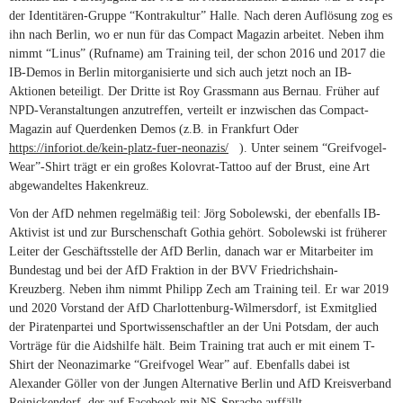
der Identitären-Gruppe “Kontrakultur” Halle. Nach deren Auflösung zog es
ihn nach Berlin, wo er nun für das Compact Magazin arbeitet. Neben ihm
nimmt “Linus” (Rufname) am Training teil, der schon 2016 und 2017 die
IB-Demos in Berlin mitorganisierte und sich auch jetzt noch an IB-
Aktionen beteiligt. Der Dritte ist Roy Grassmann aus Bernau. Früher auf
NPD-Veranstaltungen anzutreffen, verteilt er inzwischen das Compact-
Magazin auf Querdenken Demos (z.B. in Frankfurt Oder
https://inforiot.de/kein-platz-fuer-neonazis/
(link is external)
). Unter seinem “Greifvogel-
Wear”-Shirt trägt er ein großes Kolovrat-Tattoo auf der Brust, eine Art
abgewandeltes Hakenkreuz.
Von der AfD nehmen regelmäßig teil: Jörg Sobolewski, der ebenfalls IB-
Aktivist ist und zur Burschenschaft Gothia gehört. Sobolewski ist früherer
Leiter der Geschäftsstelle der AfD Berlin, danach war er Mitarbeiter im
Bundestag und bei der AfD Fraktion in der BVV Friedrichshain-
Kreuzberg. Neben ihm nimmt Philipp Zech am Training teil. Er war 2019
und 2020 Vorstand der AfD Charlottenburg-Wilmersdorf, ist Exmitglied
der Piratenpartei und Sportwissenschaftler an der Uni Potsdam, der auch
Vorträge für die Aidshilfe hält. Beim Training trat auch er mit einem T-
Shirt der Neonazimarke “Greifvogel Wear” auf. Ebenfalls dabei ist
Alexander Göller von der Jungen Alternative Berlin und AfD Kreisverband
Reinickendorf, der auf Facebook mit NS-Sprache auffällt.