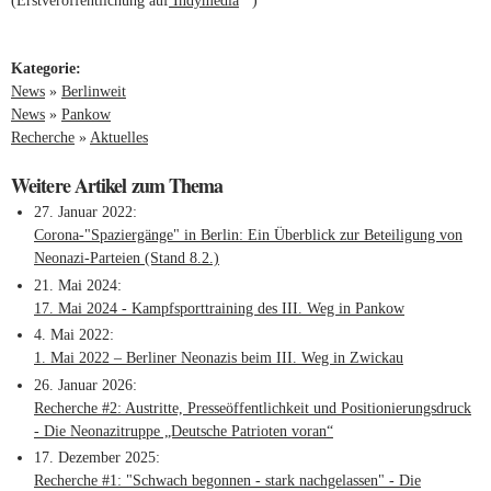
(Erstveröffentlichung auf
Indymedia
(link is external)
)
Kategorie:
News
»
Berlinweit
News
»
Pankow
Recherche
»
Aktuelles
Weitere Artikel zum Thema
27. Januar 2022
Corona-"Spaziergänge" in Berlin: Ein Überblick zur Beteiligung von
Neonazi-Parteien (Stand 8.2.)
21. Mai 2024
17. Mai 2024 - Kampfsporttraining des III. Weg in Pankow
4. Mai 2022
1. Mai 2022 – Berliner Neonazis beim III. Weg in Zwickau
26. Januar 2026
Recherche #2: Austritte, Presseöffentlichkeit und Positionierungsdruck
- Die Neonazitruppe „Deutsche Patrioten voran“
17. Dezember 2025
Recherche #1: "Schwach begonnen - stark nachgelassen" - Die