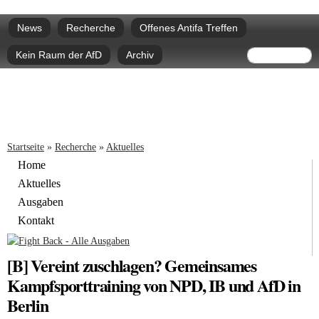
Direkt
Hauptmenü
zum
News
Recherche
Offenes Antifa Treffen
Inhalt
Suchform
Suche
Kein Raum der AfD
Archiv
Sie sind hier
Startseite
»
Recherche
»
Aktuelles
Home
Aktuelles
Ausgaben
Kontakt
[B] Vereint zuschlagen? Gemeinsames
Kampfsporttraining von NPD, IB und AfD in
Berlin