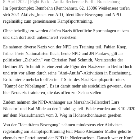
8. April 2022 | Fight Back - Antifa Recherche Berlin-Brandenburg
Im Sportkomplex Rennbahn (Rennbahnstr. 62, 13086 Weißensee) trafen
sich 2021 Aktivist_innen von AfD, Identitärer Bewegung und NPD
regelmäßig zum gemeinsamen Kampfsporttraining.
Ohne behelligt zu werden dürfen Nazis öffentliche Sportanlagen nutzen
und sich dort auch unbeschwert vernetzen.
Es nahmen diverse Nazis von der NPD am Training teil. Fabian Knop,
früher Freie Nationalisten Buch, heute NPD und JN Pankow, gilt als
politischer „Ziehsohn“ von Christian Paul Schmidt, Vorsitzender der
Berliner JN. Schmidt ist eine zentrale Figur der Naziszene in Berlin Buch
und tritt vor allem durch seine “Anti-Antifa”-Aktivitäten in Erscheinung.
Er trainierte mehrfach offen im T-Shirt des Nazi-Kampfsportturniers
“Kampf der Nibelungen”. Es ist damit mehr als ersichtlich gewesen, dass
hier Neonazis trainieren, die das offen zur Schau stellen.
Zudem nahmen die NPD-Anhänger aus Marzahn-Hellersdorf Lars
Niendorf und Kai Milde an den Trainings teil. Beide wurden am 3.10.2020
auf dem Naziaufmarsch vom 3. Weg in Hohenschönhausen gesehen.
Von der “Identitären Bewegung” nahmen mindestens vier Aktivisten
regelmäßig am Kampfsporttraining teil: Mario Alexander Müller gehörte
ehemals zur Parteijugend der NPD in Niedersachsen. Danach war er Kopf