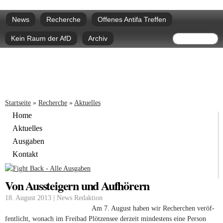
Direkt
Hauptmenü
zum
News
Recherche
Offenes Antifa Treffen
Inhalt
Suchform
Suche
Kein Raum der AfD
Archiv
Sie sind hier
Startseite
»
Recherche
»
Aktuelles
Home
Aktuelles
Ausgaben
Kontakt
Von Aussteigern und Aufhörern
18. August 2013 | News Redaktion
Am 7. Au­gust ha­ben wir Re­cher­chen ver­öf­
fent­licht, wo­nach im Frei­bad Plöt­zen­see der­zeit min­des­tens eine Per­son