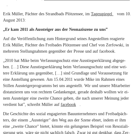
(link is external)
.
Erik Mül­ler, Päch­ter des Strand­bads Plöt­zen­see, im
Ta­ges­spie­gel
(link is
vom 10.
Au­gust 2013:
external)
„Er kam 2011 als Aus­stei­ger aus der Neo­na­zi­szene zu uns”
Auf die Ver­öf­fent­li­chung zum Hin­ter­grund sei­nes An­ge­stell­ten rea­gierte
Erik Mül­ler, Päch­ter des Frei­ba­des Plöt­zen­see und Chef von Zer­fow­ski, in
meh­re­ren Stel­lung­nah­men ge­gen­über der Presse und auf facebook.
„2010 hat Mike beim Ver­fas­sungs­schutz eine Aus­stiegs­er­klä­rung ab­ge­ge­
ben. […] Diese Aus­stiegs­er­klä­rung beim Ver­fas­sungs­schutz und eine wei­
tere Er­klä­rung uns ge­gen­über, […] sind Grund­lage und Vor­aus­set­zung für
eine An­stel­lung ge­we­sen. Am 15.04.2011 wurde Mike im Rah­men ei­nes
Stil­len Aus­stei­ger­pro­gramms bei uns an­ge­stellt. Wir und un­sere Mit­ar­bei­ter
dis­tan­zie­ren uns von rech­tem Ge­dan­ken­gut, ge­rade des­halb woll­ten wir ei­
nem Aus­stei­ger eine zweite Chance ge­ben, die nach un­se­rer Mei­nung je­der
ver­dient hat”, schreibt Mül­ler auf
face­book
(link is external)
.
Die Ge­schichte des so­zial en­ga­gier­ten Bau­un­ter­neh­mers und Frei­bad­päch­
ters, der ei­nem „Aus­stei­ger“ den Weg aus der Szene eb­net, in­dem er ihm
eine „zweite Chance“ bie­tet, könnte ein ge­lun­ge­nes Bei­spiel von Re­so­zia­li­
sie­rung sein, wäre sie nicht sach­lich falsch. Zwar ist gut denk­bar, dass Zer­