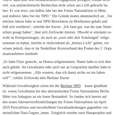
viel, was an­ti­fa­schis­ti­sche Re­cher­chen nicht schon ans Licht ge­bracht ha­
ben: Er war etwa „ein hal­bes Jahr bei den Freien Na­tio­na­lis­ten in Mitte,
und meh­rere Jahre bei der
NPD
.“ Die Gründe mu­ten aben­teu­er­lich an: „Vor
et­li­chen Jah­ren habe er mal NPD-Broschüren im Brief­kas­ten ge­habt und
ließ sich ver­füh­ren“, schreibt der Ku­rier. „Ich fand gut, was die zum Na­tur­
schutz ge­sagt ha­ben“, lässt sich Zer­fow­ski zi­tie­ren. Ob­wohl er ein­räumt so­
wohl an Kreis­par­tei­ta­gen, als auch an „zwei oder drei Schu­lun­gen“ teil­ge­
nom­men zu ha­ben, möchte er rück­wir­kend als „klei­nes Licht“ gel­ten, wir
wis­sen je­doch, dass er im Neu­köll­ner Kries­ver­band den Pos­ten des 2. Or­ga­
ni­sa­ti­ons­lei­ters innehielt.
„Er habe Flyer ge­steckt, an De­mos teil­ge­nom­men. Da­mit habe es sich aber
auch ge­habt. An Ge­walt­ta­ten oder auch nur an Ge­sprä­chen dar­über habe er
nicht teil­ge­nom­men: „Alle wuss­ten, dass ich da­mit nichts zu tun ha­ben
will““, er­klärt Zer­fow­ski dem Ber­li­ner Kurier.
Wäh­rend Ge­walt­lo­sig­keit schon bei der
Ber­li­ner
NPD
(link is external)
kaum glaub­haft
ist, wa­ren Ge­walt­ta­ten bei den ak­tio­nis­ti­schen Freien Na­tio­na­lis­ten Ber­lin
Mitte von An­be­ginn an ein fes­ter Be­stand­teil. So fan­den sich be­reits auf
den ers­ten In­ter­net­ver­öf­fent­li­chun­gen der Freien Na­tio­na­lis­ten im April
2010 Por­trait­fo­tos und un­ver­hoh­lene Ge­walt­an­dro­hun­gen ge­gen­über ver­
meint­li­chen Nazi-Gegner_innen. Zeit­gleich wur­den zwei Haus­pro­jekte und