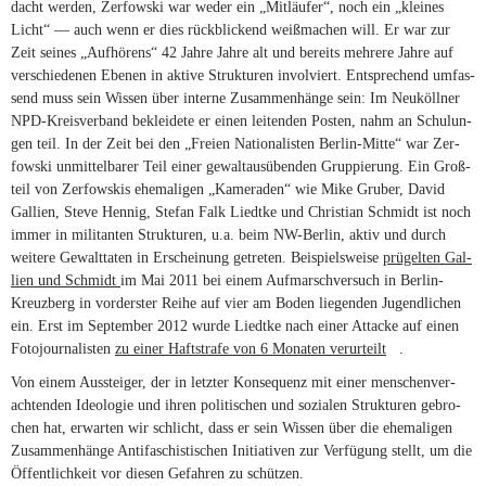
dacht wer­den, Zer­fow­ski war we­der ein „Mit­läu­fer“, noch ein „klei­nes
Licht“ — auch wenn er dies rück­bli­ckend weiß­ma­chen will. Er war zur
Zeit sei­nes „Auf­hö­rens“ 42 Jahre Jahre alt und be­reits meh­rere Jahre auf
ver­schie­de­nen Ebe­nen in ak­tive Struk­tu­ren in­vol­viert. Ent­spre­chend um­fas­
send muss sein Wis­sen über in­terne Zu­sam­men­hänge sein: Im Neu­köll­ner
NPD-Kreisverband be­klei­dete er ei­nen lei­ten­den Pos­ten, nahm an Schu­lun­
gen teil. In der Zeit bei den „Freien Na­tio­na­lis­ten Berlin-Mitte“ war Zer­
fow­ski un­mit­tel­ba­rer Teil ei­ner ge­walt­aus­üben­den Grup­pie­rung. Ein Groß­
teil von Zer­fow­skis ehe­ma­li­gen „Ka­me­ra­den“ wie Mike Gru­ber, Da­vid
Gal­lien, Steve Hen­nig, Ste­fan Falk Liedtke und Chris­tian Schmidt ist noch
im­mer in mi­li­tan­ten Struk­tu­ren, u.a. beim NW-Berlin, ak­tiv und durch
wei­tere Ge­walt­ta­ten in Er­schei­nung ge­tre­ten. Bei­spiels­weise
prü­gel­ten Gal­
lien und Schmidt
im Mai 2011 bei ei­nem Auf­marsch­ver­such in Berlin-
Kreuzberg in vor­ders­ter Reihe auf vier am Bo­den lie­gen­den Ju­gend­li­chen
ein. Erst im Sep­tem­ber 2012 wurde Liedtke nach ei­ner At­ta­cke auf ei­nen
Fo­to­jour­na­lis­ten
zu ei­ner Haft­strafe von 6 Mo­na­ten ver­ur­teilt
(link is
.
external)
Von ei­nem Aus­stei­ger, der in letz­ter Kon­se­quenz mit ei­ner men­schen­ver­
ach­ten­den Ideo­lo­gie und ih­ren po­li­ti­schen und so­zia­len Struk­tu­ren ge­bro­
chen hat, er­war­ten wir schlicht, dass er sein Wis­sen über die ehe­ma­li­gen
Zu­sam­men­hänge An­ti­fa­schis­ti­schen In­itia­ti­ven zur Ver­fü­gung stellt, um die
Öffent­lich­keit vor die­sen Ge­fah­ren zu schützen.