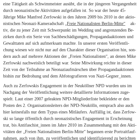
eine Tä­tig­keit als Schwim­m­eis­ter aus­übt, die in der jün­ge­ren Ver­gan­gen­heit
durch neo­na­zis­ti­sche Ak­ti­vi­tä­ten auf­ge­fal­len ist. So war der heute 45-
Jährige Mike Man­fred Zer­fow­ski in den Jah­ren 2009 bis 2010 in der ak­tio­
nis­ti­schen Neonazi-Kameradschaft
„Freie Na­tio­na­lis­ten Berlin-Mitte“
(link is
ak­
tiv, die zu je­ner Zeit mit Schwer­punkt im Wed­ding und an­gren­zen­den Be­
external
zir­ken durch ein Se­rie von Sach­be­schä­di­gun­gen, Pro­pa­gan­da­ak­tio­nen und
Ge­walt­ta­ten auf sich auf­merk­sam machte. In un­se­rer ers­ten Ver­öf­fent­li­
chung wie­sen wir nicht nur auf den Cha­rak­ter die­ser Or­ga­ni­sa­tion hin, son­
dern auch auf meh­rere Ak­tio­nen der „Freien Na­tio­na­lis­ten“, an de­nen Mike
Zer­fow­ski nach­weis­lich be­tei­ligt war. Seine Mit­wir­kung reichte in die­ser
Zeit von der Teil­nahme an Neo­na­zi­auf­mär­schen über Pro­pa­gan­da­ak­tio­nen
bis­hin zur Be­dro­hung und dem Ab­fo­to­gra­fie­ren von Nazi-Gegner_innen.
Auch zu Zer­fow­skis En­ga­ge­ment in der Neu­köll­ner
NPD
wur­den uns im
Nach­gang der Ver­öf­fent­li­chung wei­tere de­tail­lierte In­for­ma­tio­nen zu­ge­
spielt. Laut ei­ner 2007 ge­le­ak­ten NPD-Mitgliederliste be­klei­dete er den
Pos­ten des 2. Or­ga­ni­sa­ti­ons­lei­ters der NPD-Neukölln, ent­sprach also auch
hier kei­nes­falls nur dem Ty­pus ei­nes Mit­läu­fers. Auf­fäl­lig ist, dass Zer­fow­
ski so lange öffent­lich durch neo­na­zis­ti­sches En­ga­ge­ment in Er­schei­nung
trat, bis Antifaschist_innen im Jahre 2010 im Zu­sam­men­hang mit den Ak­ti­
vi­tä­ten der „Freien Na­tio­na­lis­ten Berlin-Mitte“ be­gan­nen erste Por­trait­f­auf­
nah­men, auch von ihm,
zu ver­öf­fent­li­chen und iden­ti­fi­zie­rend zu be­rich­ten