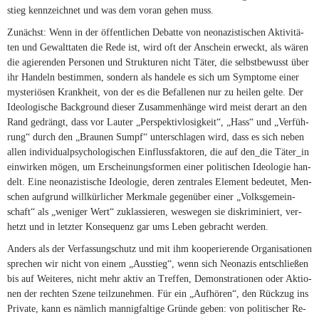
stieg kenn­zeich­net und was dem voran ge­hen muss.
Zu­nächst: Wenn in der öffent­li­chen De­batte von neo­na­zis­ti­schen Ak­ti­vi­tä­
ten und Ge­walt­ta­ten die Rede ist, wird oft der An­schein er­weckt, als wä­ren
die agie­ren­den Per­so­nen und Struk­tu­ren nicht Tä­ter, die selbst­be­wusst über
ihr Han­deln be­stim­men, son­dern als han­dele es sich um Sym­ptome ei­ner
mys­te­riö­sen Krank­heit, von der es die Be­fal­le­nen nur zu hei­len gelte. Der
Ideo­lo­gi­sche Back­ground die­ser Zu­sam­men­hänge wird meist der­art an den
Rand ge­drängt, dass vor Lau­ter „Per­spek­tiv­lo­sig­keit“, „Hass“ und „Ver­füh­
rung“ durch den „Brau­nen Sumpf“ un­ter­schla­gen wird, dass es sich ne­ben
al­len in­di­vi­dual­psy­cho­lo­gi­schen Ein­fluss­fak­to­ren, die auf den_die Täter_in
ein­wir­ken mö­gen, um Er­schei­nungs­for­men ei­ner po­li­ti­schen Ideo­lo­gie han­
delt. Eine neo­na­zis­ti­sche Ideo­lo­gie, de­ren zen­tra­les Ele­ment be­deu­tet, Men­
schen auf­grund will­kür­li­cher Merk­male ge­gen­über ei­ner „Volks­ge­mein­
schaft“ als „we­ni­ger Wert“ zu­klas­sie­ren, wes­we­gen sie dis­kri­mi­niert, ver­
hetzt und in letz­ter Kon­se­quenz gar ums Le­ben ge­bracht werden.
An­ders als der Ver­fas­sungschutz und mit ihm ko­ope­rie­rende Or­ga­ni­sa­tio­nen
spre­chen wir nicht von ei­nem „Aus­stieg“, wenn sich Neo­na­zis ent­schlie­ßen
bis auf Wei­te­res, nicht mehr ak­tiv an Tref­fen, De­mons­tra­tio­nen oder Ak­tio­
nen der rech­ten Szene teil­zu­neh­men. Für ein „Auf­hö­ren“, den Rück­zug ins
Pri­vate, kann es näm­lich man­nig­fal­tige Gründe ge­ben: von po­li­ti­scher Re­