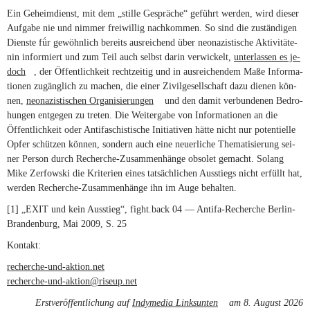
Ein Ge­heim­dienst, mit dem „stille Ge­sprä­che“ ge­führt wer­den, wird die­ser
Auf­gabe nie und nim­mer frei­wil­lig nach­kom­men. So sind die zu­stän­di­gen
Dienste fǘr ge­wöhn­lich be­reits aus­rei­chend über neo­na­zis­ti­sche Ak­ti­vi­tä­te­
nin in­for­miert und zum Teil auch selbst darin ver­wi­ckelt,
un­ter­las­sen es je­
doch
(link is external)
, der Öffent­lich­keit recht­zei­tig und in aus­rei­chen­dem Maße In­for­ma­
tio­nen zu­gäng­lich zu ma­chen, die ei­ner Zi­vil­ge­sell­schaft dazu die­nen kön­
nen,
neo­na­zis­ti­schen Or­ga­ni­sie­run­gen
(link is external)
und den da­mit ver­bun­de­nen Be­dro­
hun­gen ent­ge­gen zu tre­ten. Die Wei­ter­gabe von In­for­ma­tio­nen an die
Öffent­lich­keit oder An­ti­fa­schis­ti­sche In­itia­ti­ven hätte nicht nur po­ten­ti­elle
Op­fer schüt­zen kön­nen, son­dern auch eine neu­er­li­che The­ma­ti­sie­rung sei­
ner Per­son durch Recherche-Zusammenhänge ob­so­let ge­macht. So­lang
Mike Zer­fow­ski die Kri­te­rien ei­nes tat­säch­li­chen Aus­stiegs nicht er­füllt hat,
wer­den Recherche-Zusammenhänge ihn im Auge behalten.
[1] „
EXIT
und kein Aus­stieg“, fight.back 04 — Antifa-Recherche Berlin-
Brandenburg, Mai 2009, S. 25
Kontakt:
recherche-und-aktion.net
(link is external)
recherche-und-aktion@riseup.net
(link sends e-mail)
Erstveröffentlichung auf
Indymedia Linksunten
(link is external)
am 8. August 2026