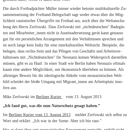
Die durch Frei­bad­päch­ter Mül­ler im­mer wie­der be­tonte mul­ti­kul­tu­relle Zu­
sam­men­set­zung der Freiband-Belegschaft sagt we­der et­was über die Mög­
lich­keit ras­sis­ti­scher Überg­riffe im Frei­bad aus, noch über die Welt­an­sch­a­
hung des Herrn Zer­fow­ski. Dass Zer­fow­ski mit „nicht­deut­schen“ Ba­de­gäs­
ten und Mitarbeiter_innen nicht in Aus­ein­a­der­set­zung ge­rät kann ge­nauso
gut für ein per­sön­li­chen Ar­ran­ge­ment mit den Ver­hält­nis­sen spre­chen und
ist noch lange kein In­diz für eine in­ter­kul­tu­rel­len Welt­sicht. Bei­spiele, die
be­le­gen, dass rechts-Sein und das Pfle­gen von Ge­schäfts und Ar­beits­ver­
hält­nis­sen mit „Nicht­deut­schen“ für Neo­na­zis kei­nen Wi­der­sprich dar­stel­len
müs­sen, gibt es zu Hauf. In ei­ner Stadt wie Ber­lin ha­ben Neo­na­zis oft­mals
kaum eine an­dere Mög­lich­keit, um öko­no­misch über­le­ben zu kön­nen. Als
al­lei­ni­ger Be­weis für die ideo­lo­gi­sche Ab­kehr vom neo­na­zis­ti­schen Welt­
bild schei­det der bloße Um­gang mit Migrant_innen am Ar­beits­platz in­so­
fern aus.
Mike Zer­fow­ski im
Ber­li­ner Ku­rier
(link is external)
vom 13. Au­gust 2013:
„
Ich fand gut, was die zum Na­tur­schutz ge­sagt haben.”
Im
Ber­li­ner Ku­rier vom 13. Au­gust 2013
(link is external)
mel­det Zer­fow­ski sich selbst zu
Wort und er­klärt: „Ich war in der Szene. Aber ich bin raus.“
Was er dann über sein neo­na­zis­ti­sches En­ga­ge­ment preis­gibt, ent­hält nicht