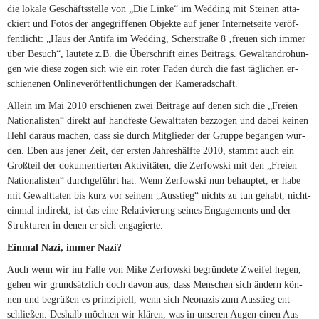
die lo­kale Ge­schäfts­stelle von „Die Linke“ im Wed­ding mit Stei­nen at­ta­
ckiert und Fo­tos der an­ge­grif­fe­nen Ob­jekte auf je­ner In­ter­net­seite ver­öf­
fent­licht: „Haus der An­tifa im Wed­ding, Scher­straße 8 ‚freuen sich im­mer
über Be­such“, lau­tete z.B. die Über­schrift ei­nes Bei­trags. Ge­walt­an­dro­hun­
gen wie diese zo­gen sich wie ein ro­ter Fa­den durch die fast täg­li­chen er­
schie­ne­nen On­line­ver­öf­fent­li­chun­gen der Kameradschaft.
Al­lein im Mai 2010 er­schie­nen zwei Bei­träge auf de­nen sich die „Freien
Na­tio­na­lis­ten“ di­rekt auf hand­feste Ge­walt­ta­ten bez­zo­gen und da­bei kei­nen
Hehl dar­aus ma­chen, dass sie durch Mit­glie­der der Gruppe be­gan­gen wur­
den. Eben aus je­ner Zeit, der ers­ten Jah­res­hälfte 2010, stammt auch ein
Groß­teil der do­ku­men­tier­ten Ak­ti­vi­tä­ten, die Zer­fow­ski mit den „Freien
Na­tio­na­lis­ten“ durch­ge­führt hat. Wenn Zer­fow­ski nun be­haup­tet, er habe
mit Ge­walt­ta­ten bis kurz vor sei­nem „Aus­stieg“ nichts zu tun ge­habt, nicht­
ein­mal in­di­rekt, ist das eine Re­la­ti­vie­rung sei­nes En­ga­ge­ments und der
Struk­tu­ren in de­nen er sich engagierte.
Ein­mal Nazi, im­mer Nazi?
Auch wenn wir im Falle von Mike Zer­fow­ski be­grün­dete Zwei­fel he­gen,
ge­hen wir grund­sätz­lich doch da­von aus, dass Men­schen sich ändern kön­
nen und be­grü­ßen es prin­zi­pi­ell, wenn sich Neo­na­zis zum Aus­stieg ent­
schlie­ßen. Des­halb möch­ten wir klä­ren, was in un­se­ren Au­gen ei­nen Aus­