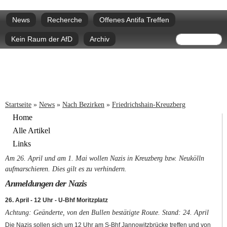
Direkt
Hauptmenü
zum
News
Recherche
Offenes Antifa Treffen
Inhalt
Suchform
Suche
Kein Raum der AfD
Archiv
Sie sind hier
Startseite
»
News
»
Nach Bezirken
»
Friedrichshain-Kreuzberg
Home
Alle Artikel
Links
Am 26. April und am 1. Mai wollen Nazis in Kreuzberg bzw. Neukölln
aufmarschieren. Dies gilt es zu verhindern.
Anmeldungen der Nazis
26. April - 12 Uhr - U-Bhf Moritzplatz
Achtung: Geänderte, von den Bullen bestätigte Route. Stand: 24. April
Die Nazis sollen sich um 12 Uhr am S-Bhf Jannowitzbrücke treffen und von