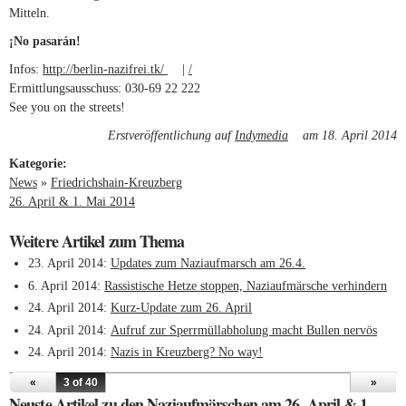
Mitteln.
¡No pasarán!
Infos:
http://berlin-nazifrei.tk/
(link is external)
|
/
Ermittlungsausschuss: 030-69 22 222
See you on the streets!
Erstveröffentlichung auf
Indymedia
(link is external)
am 18. April 2014
Kategorie:
News
»
Friedrichshain-Kreuzberg
26. April & 1. Mai 2014
Weitere Artikel zum Thema
23. April 2014
Updates zum Naziaufmarsch am 26.4.
6. April 2014
Rassistische Hetze stoppen, Naziaufmärsche verhindern
24. April 2014
Kurz-Update zum 26. April
24. April 2014
Aufruf zur Sperrmüllabholung macht Bullen nervös
24. April 2014
Nazis in Kreuzberg? No way!
«
3 of 40
»
Neuste Artikel zu den Naziaufmärschen am 26. April & 1.