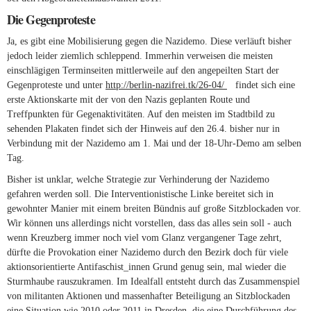
Die Gegenproteste
Ja, es gibt eine Mobilisierung gegen die Nazidemo. Diese verläuft bisher
jedoch leider ziemlich schleppend. Immerhin verweisen die meisten
einschlägigen Terminseiten mittlerweile auf den angepeilten Start der
Gegenproteste und unter
http://berlin-nazifrei.tk/26-04/
(link is external)
findet sich eine
erste Aktionskarte mit der von den Nazis geplanten Route und
Treffpunkten für Gegenaktivitäten. Auf den meisten im Stadtbild zu
sehenden Plakaten findet sich der Hinweis auf den 26.4. bisher nur in
Verbindung mit der Nazidemo am 1. Mai und der 18-Uhr-Demo am selben
Tag.
Bisher ist unklar, welche Strategie zur Verhinderung der Nazidemo
gefahren werden soll. Die Interventionistische Linke bereitet sich in
gewohnter Manier mit einem breiten Bündnis auf große Sitzblockaden vor.
Wir können uns allerdings nicht vorstellen, dass das alles sein soll - auch
wenn Kreuzberg immer noch viel vom Glanz vergangener Tage zehrt,
dürfte die Provokation einer Nazidemo durch den Bezirk doch für viele
aktionsorientierte Antifaschist_innen Grund genug sein, mal wieder die
Sturmhaube rauszukramen. Im Idealfall entsteht durch das Zusammenspiel
von militanten Aktionen und massenhafter Beteiligung an Sitzblockaden
eine Situation wie 2010 oder 2011 in Dresden, die eine Durchführung des