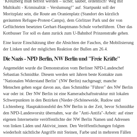
"
Kreuzberg muß befreit werden – sicher, sauber, ordentlich! Weg mit
Multikulti - Kriminalität – Verslumung!" auf. Startpunkt soll der
Moritzplatz sein, die Route am Oranienplatz (Standort des kürzlich
geräumten Refugee-Protest-Camps), dem Görlitzer Park und der von
Geflüchteten besetzten Gerhart-Hauptmann-Schule vorbeiführen. Über das
Kottbusser Tor soll es dann zurück zum U-Bahnhof Prinzenstraße gehen.
Eine kurze Einschätzung über die Absichten der Faschos, die Mobilisierung
der Linken und der möglichen Reaktion der Bullen am 26.4.
Die Nazis - NPD Berlin, NW Berlin und "Freie Kräfte"
Angemeldet wurde die Demonstration vom Berliner NPD-Landeschef
Sebastian Schmidtke. Diesem werden seit Jahren beste Kontakte zum
"Nationalen Widerstand Berlin" (NW Berlin) nachgesagt; manche
Menschen gehen sogar davon aus, dass Schmidtke "Führer" des NW Berlin
war oder ist. Der NW Berlin ist eine Kameradschaftsstruktur mit lokalen
Schwerpunkten in den Bezirken (Nieder-)Schöneweide, Rudow und
Lichtenberg. Hauptaktionsfeld des NW Berlin in der Zeit, bevor Schmidtke
den NPD-Landesvorsitz übernahm, war die "Anti-Antifa"-Arbeit: auf einer
eigenen Internetseite veröffentlichte der NW Berlin Namen und Adressen
von linken Läden und Aktivist_innen. Den Veröffentlichungen folgten
wiederholt nächtliche Angriffe mit Steinen, Farbe und in mehreren Fällen