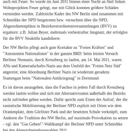
auch mit Feuer. So wurde im Juni 2011 binnen einer Nacht an fünf linken
Wohnprojekten Feuer gelegt, nur mit Glück konnten größere Schäden
vermieden werden. Zahlreiche Kader des NW Berlin sind zusammen mit
Schmidtke der NPD beigetreten bzw. versuchten über die NPD,
Abgeordnetenplätze in Bezirksverordnetenversammlungen (BVV) zu
ergattern: z.B. Julian Beyer, mehrmals vorbestrafter Jungnazi, der erfolglos
für die BVV Neukölln kandidierte.
Der NW Berlin pflegt auch gute Kontakte zu "Freien Kräften" und
"Autonomen Nationalisten" in der ganzen BRD: beim letzten Versuch
Berliner Neonazis, durch Kreuzberg zu laufen, am 14. Mai 2011, waren
ANs und Kameradschafts-Nazis aus dem Umfeld des "Freien Netz Süd"
angereist; eine Abordnung Berliner Nazis ist wiederum geradezu
Stammgast beim "Nationalen Antikriegstag" in Dortmund.
Es ist davon auszugehen, dass die Faschos in jedem Fall durch Kreuzberg
werden laufen wollen und sich mit Alternativrouten außerhalb des Bezirks
nicht zufrieden geben werden. Dafür spricht zum Einen der Aufruf, der die
rassistische Mobilisierung der Berliner NPD explizit mit Orten wie dem
Oranienplatz, dem Görlitzer Park und der besetzten Schule verknüpft, zum
Anderen die Tradition des NW Berlin, auf maximale Provokation zu setzen
- vgl. den "Gas Geben!"-Wahlkampf der Berliner NPD unter Schmidtke
bei den Abgeordnetenhauswahlen 2011.