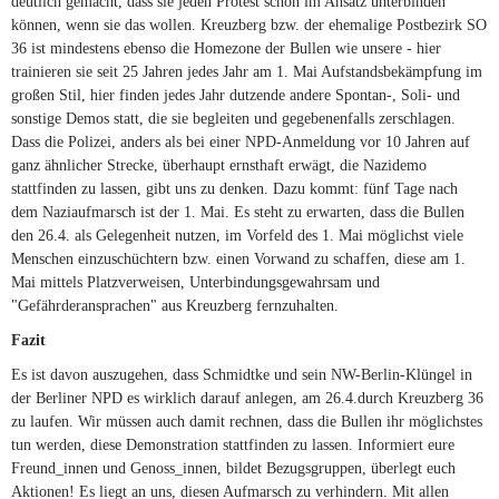
deutlich gemacht, dass sie jeden Protest schon im Ansatz unterbinden
können, wenn sie das wollen. Kreuzberg bzw. der ehemalige Postbezirk SO
36 ist mindestens ebenso die Homezone der Bullen wie unsere - hier
trainieren sie seit 25 Jahren jedes Jahr am 1. Mai Aufstandsbekämpfung im
großen Stil, hier finden jedes Jahr dutzende andere Spontan-, Soli- und
sonstige Demos statt, die sie begleiten und gegebenenfalls zerschlagen.
Dass die Polizei, anders als bei einer NPD-Anmeldung vor 10 Jahren auf
ganz ähnlicher Strecke, überhaupt ernsthaft erwägt, die Nazidemo
stattfinden zu lassen, gibt uns zu denken. Dazu kommt: fünf Tage nach
dem Naziaufmarsch ist der 1. Mai. Es steht zu erwarten, dass die Bullen
den 26.4. als Gelegenheit nutzen, im Vorfeld des 1. Mai möglichst viele
Menschen einzuschüchtern bzw. einen Vorwand zu schaffen, diese am 1.
Mai mittels Platzverweisen, Unterbindungsgewahrsam und
"Gefährderansprachen" aus Kreuzberg fernzuhalten.
Fazit
Es ist davon auszugehen, dass Schmidtke und sein NW-Berlin-Klüngel in
der Berliner NPD es wirklich darauf anlegen, am 26.4.durch Kreuzberg 36
zu laufen. Wir müssen auch damit rechnen, dass die Bullen ihr möglichstes
tun werden, diese Demonstration stattfinden zu lassen. Informiert eure
Freund_innen und Genoss_innen, bildet Bezugsgruppen, überlegt euch
Aktionen! Es liegt an uns, diesen Aufmarsch zu verhindern. Mit allen