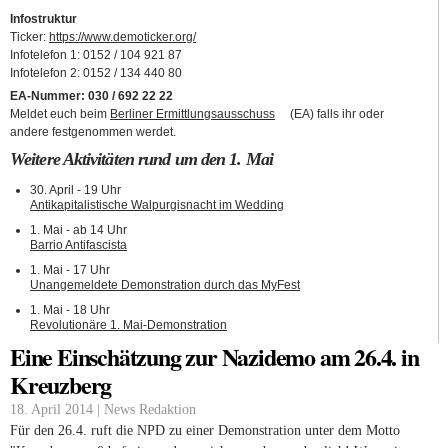
Infostruktur
Ticker:
https://www.demoticker.org/
(link is external)
Infotelefon 1: 0152 / 104 921 87
Infotelefon 2: 0152 / 134 440 80
EA-Nummer: 030 / 692 22 22
Meldet euch beim
Berliner Ermittlungsausschuss
(link is external)
(EA) falls ihr oder
andere festgenommen werdet.
Weitere Aktivitäten rund um den 1. Mai
30. April - 19 Uhr
Antikapitalistische Walpurgisnacht im Wedding
(link is external)
1. Mai - ab 14 Uhr
Barrio Antifascista
(link is external)
1. Mai - 17 Uhr
Unangemeldete Demonstration durch das MyFest
(link is external)
1. Mai - 18 Uhr
Revolutionäre 1. Mai-Demonstration
(link is external)
Eine Einschätzung zur Nazidemo am 26.4. in
Kreuzberg
18. April 2014 | News Redaktion
Für den 26.4. ruft die NPD zu einer Demonstration unter dem Motto