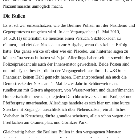
Naziaufmarschs unmöglich macht.
Die Bullen
Es ist schwer einzuschätzen, wie die Berliner Polizei mit der Nazidemo und
Gegenprotesten umgehen wird. In der Vergangenheit (1. Mai 2010,
14.5.2011) unternahm sie meistens einen Versuch, Sitzblockaden zu
räumen, und riet den Nazis dann zur Aufgabe, wenn dies keinen Erfolg
hatte. Das ganze wirkte oft eher wie ein Placebo, um hinterher sagen zu
können "na versucht haben wir's ja". Allerdings haben seither sowohl der
Polizeipräsident als auch der Innensenator gewechselt. Beide Posten sind
nun mit Typen besetzt, die in der Vergangenheit aus ihren Law&Order-
Phantasien keinen Hehl gemacht haben. Dementsprechend sah auch die
Demostrecke der Nazis am 1. Mai letztes Jahr in Schöneweide aus:
rundherum mit Gittern abgesperrt, von Wasserwerfern und dauerfilmenden
Hundertschaften bewacht, die jeden Durchbruchsversuch mit Knüppel und
Pfefferspray unterbanden. Allerdings handelte es sich hier um eine kurze
Strecke mit Zugängen ausschließlich über Nebenstraßen; ein ähnliches
Vorhaben in Kreuzberg dürfte grandios scheitern, allein schon wegen der
Freiflächen am Oranienplatz und Görlitzer Park.
Gleichzeitig haben die Berliner Bullen in den vergangenen Monaten