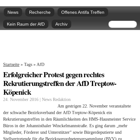
Direkt
Hauptmenü
zum
News
Recherche
Offenes Antifa Treffen
Inhalt
Suchform
Suche
Kein Raum der AfD
Archiv
Sie sind hier
Startseite
»
Tags
»
AfD
Erfolgreicher Protest gegen rechtes
Rekrutierungstreffen der AfD Treptow-
Köpenick
24. November 2016 | News Redaktion
Am gestrigen 22. November veranstaltete
der schwache Bezirksverband der AfD Treptow-Köpenick ein
Rekrutierungstreffen in den Räumlichkeiten des HMS-Hausmeister Service
Büros in der Johannisthaler Winckelmannstraße. Es ging darum „mehr
Mitglieder, Förderer und Unterstützer“ sowie Bürgerdeputierte und
Stellvertretende für die Bezirksverordnetenversammlung (BVV) zu