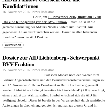
Kandidat*innen
16. November 2016 | News Redaktion
Heute, am
16. November 2016, findet am 17.00
Uhr eine Kundgebung vor der BVV-Pankow
(link is external)
statt. Anlss ist die
geplante Ernennung des Afd'lers Nicolas Seifert zum Stadtrat. Aus
gegebenem Anlass veröffentlichen wir ein Dossier zu allen bekannten
Kandidat*innen der AfD Pankow.
weiterlesen
Dossier zur AfD Lichtenberg - Schwerpunkt
BVV-Fraktion
15. November 2016 | News Redaktion
Fast zwei Monate nach den Wahlen zum
Berliner Abgeordnetenhaus und den Bezirksverordnetenversammlungen soll
am 17. November 2016 das Bezirksamt in Berlin Lichtenberg gewählt
werden. Dabei ist auch die „Alternative für Deutschland“ (AfD) berechtigt,
einen Stadtrat zur Wahl zu stellen. Hierbei entschied sich die AfD für
Wolfgang Hebold. Dieser ist bereits in der Vergangenheit durch rassistische
Äußerungen in Erscheinung getreten ist und hat aus diesem Grund im