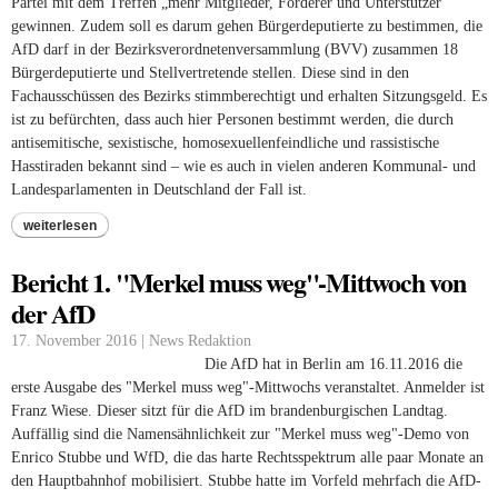
Partei mit dem Treffen „mehr Mitglieder, Förderer und Unterstützer“
gewinnen. Zudem soll es darum gehen Bürgerdeputierte zu bestimmen, die
AfD darf in der Bezirksverordnetenversammlung (BVV) zusammen 18
Bürgerdeputierte und Stellvertretende stellen. Diese sind in den
Fachausschüssen des Bezirks
stimmberechtigt und erhalten Sitzungsgeld. Es
ist zu befürchten, dass auch hier Personen bestimmt werden, die durch
antisemitische, sexistische, homosexuellenfeindliche und rassistische
Hasstiraden bekannt sind – wie es auch in vielen anderen Kommunal- und
Landesparlamenten in Deutschland der Fall ist.
weiterlesen
Bericht 1. "Merkel muss weg"-Mittwoch von
der AfD
17. November 2016 | News Redaktion
Die AfD hat in Berlin am 16.11.2016 die
erste Ausgabe des "Merkel muss weg"-Mittwochs veranstaltet. Anmelder ist
Franz Wiese. Dieser sitzt für die AfD im brandenburgischen Landtag.
Auffällig sind die Namensähnlichkeit zur "Merkel muss weg"-Demo von
Enrico Stubbe und WfD, die das harte Rechtsspektrum alle paar Monate an
den Hauptbahnhof mobilisiert. Stubbe hatte im Vorfeld mehrfach die AfD-