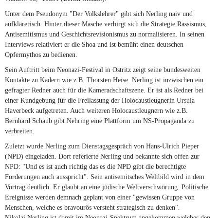
Unter dem Pseudonym "Der Volkslehrer" gibt sich Nerling naiv und
aufklärerisch. Hinter dieser Masche verbirgt sich die Strategie Rassismus,
Antisemitismus und Geschichtsrevisionismus zu normalisieren. In seinen
Interviews relativiert er die Shoa und ist bemüht einen deutschen
Opfermythos zu bedienen.
Sein Auftritt beim Neonazi-Festival in Ostritz zeigt seine bundesweiten
Kontakte zu Kadern wie z.B. Thorsten Heise. Nerling ist inzwischen ein
gefragter Redner auch für die Kameradschaftszene. Er ist als Redner bei
einer Kundgebung für die Freilassung der Holocaustleugnerin Ursula
Haverbeck aufgetreten. Auch weiteren Holocaustleugnern wie z.B.
Bernhard Schaub gibt Nehring eine Plattform um NS-Propaganda zu
verbreiten.
Zuletzt wurde Nerling zum Dienstagsgespräch von Hans-Ulrich Pieper
(NPD) eingeladen. Dort referierte Nerling und bekannte sich offen zur
NPD: "Und es ist auch richtig das es die NPD gibt die berechtigte
Forderungen auch ausspricht". Sein antisemitsches Weltbild wird in dem
Vortrag deutlich. Er glaubt an eine jüdische Weltverschwörung. Politische
Ereignisse werden demnach geplant von einer "gewissen Gruppe von
Menschen, welche es bravourös versteht strategisch zu denken".
Nikolai Nerling ist damit im Neonazi-Spektrum angekommen welches den