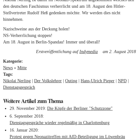
den deutschen Faschismus verherrlicht und am 18. August den Hitler-
Stellvertreter Rudolf Heß gedenken möchte. Wir werden dies nicht
hinnehmen.
Nazischweine aus der Deckung holen!
NS-Verherrlichung stoppen!
Am 18. August in Berlin-Spandau! Immer und überall!
Erstveröffentlichung auf
Indymedia
(link is external)
am 2. August 2018
Kategorie:
News
»
Mitte
Tags:
Nikolai Nerling
Der Volkslehrer
Outing
Hans-Ulrich Pieper
NPD
Dienstagsgespräch
Weitere Artikel zum Thema
29. November 2019
Die Köpfe der Berliner "Schutzzone"
6. September 2018
Dienstagsgespräche wieder regelmäßig in Charlottenburg
16. Januar 2020
Protest gegen Neonazitreffen mit AfD-Beteiligung im Löwenbräu