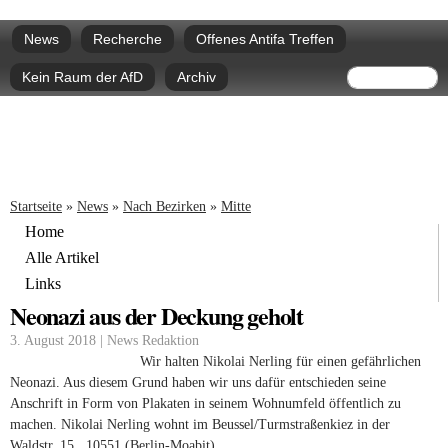
Direkt
Hauptmenü
zum
News
Recherche
Offenes Antifa Treffen
Inhalt
Suchform
Suche
Kein Raum der AfD
Archiv
Sie sind hier
Startseite
»
News
»
Nach Bezirken
»
Mitte
Home
Alle Artikel
Links
Neonazi aus der Deckung geholt
3. August 2018 | News Redaktion
Wir halten Nikolai Nerling für einen gefährlichen
Neonazi. Aus diesem Grund haben wir uns dafür entschieden seine
Anschrift in Form von Plakaten in seinem Wohnumfeld öffentlich zu
machen. Nikolai Nerling wohnt im Beussel/Turmstraßenkiez in der
Waldstr. 15, 10551 (Berlin-Moabit).