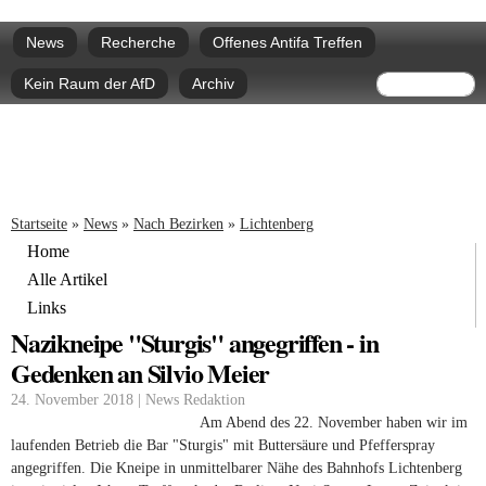
Direkt
Hauptmenü
zum
News
Recherche
Offenes Antifa Treffen
Inhalt
Suchform
Suche
Kein Raum der AfD
Archiv
Sie sind hier
Startseite
»
News
»
Nach Bezirken
»
Lichtenberg
Home
Alle Artikel
Links
Nazikneipe "Sturgis" angegriffen - in
Gedenken an Silvio Meier
24. November 2018 | News Redaktion
Am Abend des 22. November haben wir im
laufenden Betrieb die Bar "Sturgis" mit Buttersäure und Pfefferspray
angegriffen. Die Kneipe in unmittelbarer Nähe des Bahnhofs Lichtenberg