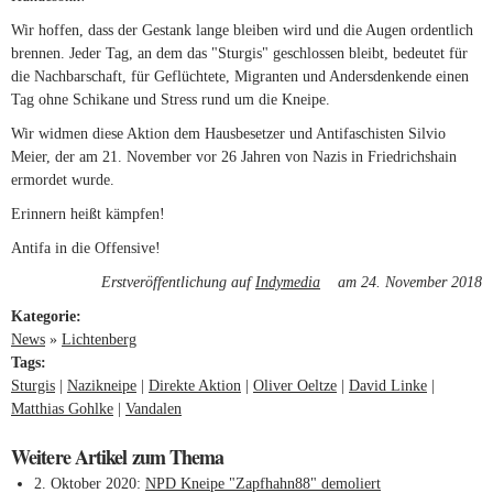
Wir hoffen, dass der Gestank lange bleiben wird und die Augen ordentlich
brennen. Jeder Tag, an dem das "Sturgis" geschlossen bleibt, bedeutet für
die Nachbarschaft, für Geflüchtete, Migranten und Andersdenkende einen
Tag ohne Schikane und Stress rund um die Kneipe.
Wir widmen diese Aktion dem Hausbesetzer und Antifaschisten Silvio
Meier, der am 21. November vor 26 Jahren von Nazis in Friedrichshain
ermordet wurde.
Erinnern heißt kämpfen!
Antifa in die Offensive!
Erstveröffentlichung auf
Indymedia
(link is external)
am 24. November 2018
Kategorie:
News
»
Lichtenberg
Tags:
Sturgis
Nazikneipe
Direkte Aktion
Oliver Oeltze
David Linke
Matthias Gohlke
Vandalen
Weitere Artikel zum Thema
2. Oktober 2020
NPD Kneipe "Zapfhahn88" demoliert