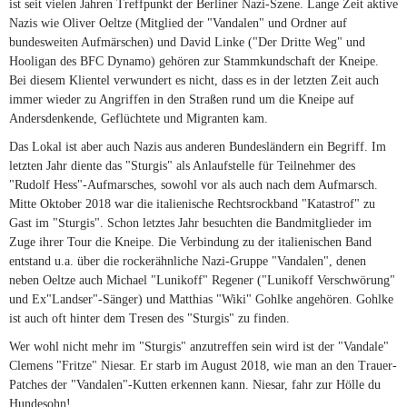
ist seit vielen Jahren Treffpunkt der Berliner Nazi-Szene. Lange Zeit aktive
Nazis wie Oliver Oeltze (Mitglied der "Vandalen" und Ordner auf
bundesweiten Aufmärschen) und David Linke ("Der Dritte Weg" und
Hooligan des BFC Dynamo) gehören zur Stammkundschaft der Kneipe.
Bei diesem Klientel verwundert es nicht, dass es in der letzten Zeit auch
immer wieder zu Angriffen in den Straßen rund um die Kneipe auf
Andersdenkende, Geflüchtete und Migranten kam.
Das Lokal ist aber auch Nazis aus anderen Bundesländern ein Begriff. Im
letzten Jahr diente das "Sturgis" als Anlaufstelle für Teilnehmer des
"Rudolf Hess"-Aufmarsches, sowohl vor als auch nach dem Aufmarsch.
Mitte Oktober 2018 war die italienische Rechtsrockband "Katastrof" zu
Gast im "Sturgis". Schon letztes Jahr besuchten die Bandmitglieder im
Zuge ihrer Tour die Kneipe. Die Verbindung zu der italienischen Band
entstand u.a. über die rockerähnliche Nazi-Gruppe "Vandalen", denen
neben Oeltze auch Michael "Lunikoff" Regener ("Lunikoff Verschwörung"
und Ex"Landser"-Sänger) und Matthias "Wiki" Gohlke angehören. Gohlke
ist auch oft hinter dem Tresen des "Sturgis" zu finden.
Wer wohl nicht mehr im "Sturgis" anzutreffen sein wird ist der "Vandale"
Clemens "Fritze" Niesar. Er starb im August 2018, wie man an den Trauer-
Patches der "Vandalen"-Kutten erkennen kann. Niesar, fahr zur Hölle du
Hundesohn!