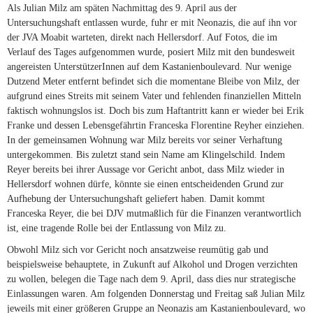
Als Julian Milz am späten Nachmittag des 9. April aus der
Untersuchungshaft entlassen wurde, fuhr er mit Neonazis, die auf ihn vor
der JVA Moabit warteten, direkt nach Hellersdorf. Auf Fotos, die im
Verlauf des Tages aufgenommen wurde, posiert Milz mit den bundesweit
angereisten UnterstützerInnen auf dem Kastanienboulevard. Nur wenige
Dutzend Meter entfernt befindet sich die momentane Bleibe von Milz, der
aufgrund eines Streits mit seinem Vater und fehlenden finanziellen Mitteln
faktisch wohnungslos ist. Doch bis zum Haftantritt kann er wieder bei Erik
Franke und dessen Lebensgefährtin Franceska Florentine Reyher einziehen.
In der gemeinsamen Wohnung war Milz bereits vor seiner Verhaftung
untergekommen. Bis zuletzt stand sein Name am Klingelschild. Indem
Reyer bereits bei ihrer Aussage vor Gericht anbot, dass Milz wieder in
Hellersdorf wohnen dürfe, könnte sie einen entscheidenden Grund zur
Aufhebung der Untersuchungshaft geliefert haben. Damit kommt
Franceska Reyer, die bei DJV mutmaßlich für die Finanzen verantwortlich
ist, eine tragende Rolle bei der Entlassung von Milz zu.
Obwohl Milz sich vor Gericht noch ansatzweise reumütig gab und
beispielsweise behauptete, in Zukunft auf Alkohol und Drogen verzichten
zu wollen, belegen die Tage nach dem 9. April, dass dies nur strategische
Einlassungen waren. Am folgenden Donnerstag und Freitag saß Julian Milz
jeweils mit einer größeren Gruppe an Neonazis am Kastanienboulevard, wo