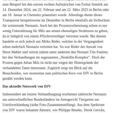
zum Beispiel bei den extrem rechten Aufmärschen von Ferhat Sentürk am
14. Dezember 2024, am 22. Februar und am 22. März 2025 in Berlin oder
am 18. Januar in Chemnitz präsentiert wurde. Allerdings diente dieses
Transparent beispielsweise im Dezember in Berlin ebenfalls als Sichtschutz
für urinierende Neonazis. Auch bei der Prozessvorbereitung schien es nur
wenig Unterstützung für Milz aus seinen ehemaligen Strukturen zu geben,
da er lediglich von einem Pflichtverteidiger vertreten wurde. Bei diesem
handelte es sich jedoch um Mirko Röder, welcher in der Vergangenheit
schon mehrfach Neonazis vertreten hat. So war Röder der Anwalt von
Horst Mahler und vertrat zuletzt unter anderem den Neonazi Tilo Paulenz
bei den Verhandlungen im sogenannten „Neukölln-Komplex“. Doch der
Prozess gegen Julian Milz ist nicht nur wegen der Hintergründe der
verhandelten Taten interessant. Zugleich zeigt ein Blick auf die
Besuchenden, wer momentan zum politischen Kern von DJV in Berlin
gezählt werden kann.
Das aktuelle Netzwerk von DJV
Insbesondere am letzten Verhandlungstag erschienen zahlreiche Neonazis
aus unterschiedlichen Bundesländern im Amtsgericht Tiergarten zur
Urteilsverkündung (siehe Foto-Zusammenstellung). Aus dem Spektrum
von DJV waren bekannte Akteure, wie Philippe Beneke, Derek Gericke,