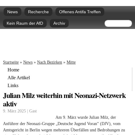
Direkt
Hauptmenü
zum
News
Recherche
Offenes Antifa Treffen
Inhalt
Suchform
Suche
Kein Raum der AfD
Archiv
Sie sind hier
Startseite
»
News
»
Nach Bezirken
»
Mitte
Home
Alle Artikel
Links
Julian Milz weiterhin mit Neonazi-Netzwerk
aktiv
9. März 2025 | Gast
Am 9. März wurde Julian Milz, der
Anführer der Neonazi-Gruppe „Deutsche Jugend Voran“ (DJV), vom
Amtsgericht in Berlin wegen mehreren Überfällen und Bedrohungen zu