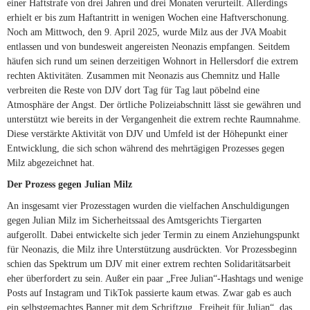
einer Haftstrafe von drei Jahren und drei Monaten verurteilt. Allerdings
erhielt er bis zum Haftantritt in wenigen Wochen eine Haftverschonung.
Noch am Mittwoch, den 9. April 2025, wurde Milz aus der JVA Moabit
entlassen und von bundesweit angereisten Neonazis empfangen. Seitdem
häufen sich rund um seinen derzeitigen Wohnort in Hellersdorf die extrem
rechten Aktivitäten. Zusammen mit Neonazis aus Chemnitz und Halle
verbreiten die Reste von DJV dort Tag für Tag laut pöbelnd eine
Atmosphäre der Angst. Der örtliche Polizeiabschnitt lässt sie gewähren und
unterstützt wie bereits in der Vergangenheit die extrem rechte Raumnahme.
Diese verstärkte Aktivität von DJV und Umfeld ist der Höhepunkt einer
Entwicklung, die sich schon während des mehrtägigen Prozesses gegen
Milz abgezeichnet hat.
Der Prozess gegen Julian Milz
An insgesamt vier Prozesstagen wurden die vielfachen Anschuldigungen
gegen Julian Milz im Sicherheitssaal des Amtsgerichts Tiergarten
aufgerollt. Dabei entwickelte sich jeder Termin zu einem Anziehungspunkt
für Neonazis, die Milz ihre Unterstützung ausdrückten. Vor Prozessbeginn
schien das Spektrum um DJV mit einer extrem rechten Solidaritätsarbeit
eher überfordert zu sein. Außer ein paar „Free Julian“-Hashtags und wenige
Posts auf Instagram und TikTok passierte kaum etwas. Zwar gab es auch
ein selbstgemachtes Banner mit dem Schriftzug „Freiheit für Julian“, das