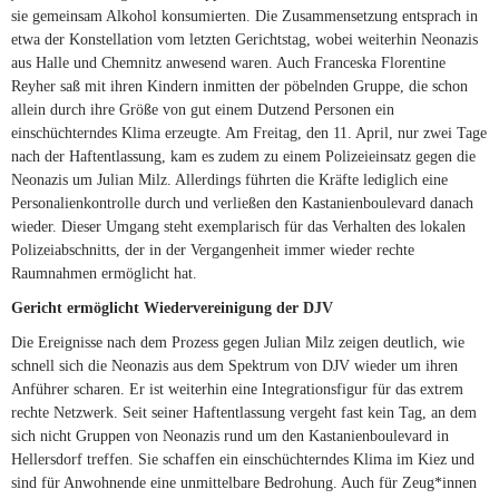
sie gemeinsam Alkohol konsumierten. Die Zusammensetzung entsprach in
etwa der Konstellation vom letzten Gerichtstag, wobei weiterhin Neonazis
aus Halle und Chemnitz anwesend waren. Auch Franceska Florentine
Reyher saß mit ihren Kindern inmitten der pöbelnden Gruppe, die schon
allein durch ihre Größe von gut einem Dutzend Personen ein
einschüchterndes Klima erzeugte. Am Freitag, den 11. April, nur zwei Tage
nach der Haftentlassung, kam es zudem zu einem Polizeieinsatz gegen die
Neonazis um Julian Milz. Allerdings führten die Kräfte lediglich eine
Personalienkontrolle durch und verließen den Kastanienboulevard danach
wieder. Dieser Umgang steht exemplarisch für das Verhalten des lokalen
Polizeiabschnitts, der in der Vergangenheit immer wieder rechte
Raumnahmen ermöglicht hat.
Gericht ermöglicht Wiedervereinigung der DJV
Die Ereignisse nach dem Prozess gegen Julian Milz zeigen deutlich, wie
schnell sich die Neonazis aus dem Spektrum von DJV wieder um ihren
Anführer scharen. Er ist weiterhin eine Integrationsfigur für das extrem
rechte Netzwerk. Seit seiner Haftentlassung vergeht fast kein Tag, an dem
sich nicht Gruppen von Neonazis rund um den Kastanienboulevard in
Hellersdorf treffen. Sie schaffen ein einschüchterndes Klima im Kiez und
sind für Anwohnende eine unmittelbare Bedrohung. Auch für Zeug*innen