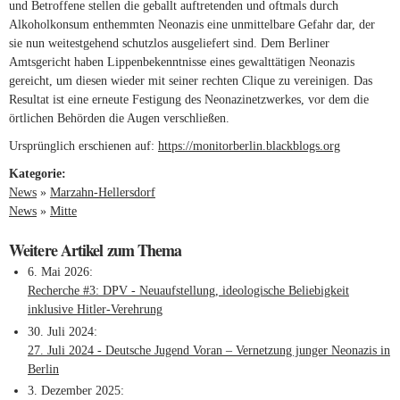
und Betroffene stellen die geballt auftretenden und oftmals durch
Alkoholkonsum enthemmten Neonazis eine unmittelbare Gefahr dar, der
sie nun weitestgehend schutzlos ausgeliefert sind. Dem Berliner
Amtsgericht haben Lippenbekenntnisse eines gewalttätigen Neonazis
gereicht, um diesen wieder mit seiner rechten Clique zu vereinigen. Das
Resultat ist eine erneute Festigung des Neonazinetzwerkes, vor dem die
örtlichen Behörden die Augen verschließen.
Ursprünglich erschienen auf:
https://monitorberlin.blackblogs.org
(link is
external)
Kategorie:
News
»
Marzahn-Hellersdorf
News
»
Mitte
Weitere Artikel zum Thema
6. Mai 2026
Recherche #3: DPV - Neuaufstellung, ideologische Beliebigkeit
inklusive Hitler-Verehrung
30. Juli 2024
27. Juli 2024 - Deutsche Jugend Voran – Vernetzung junger Neonazis in
Berlin
3. Dezember 2025