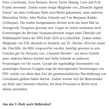
Felix Löschmann, Aron Reimers, Kevin Taylor Hennig, Leon und Erik
Franke anwesend. Zudem waren einige Mitglieder von „Deutsche Jugend
Zuerst“ aus dem Großraum Halle nach Berlin gekommen; unter anderem
Maximilian Wühn, John Nicklas Schmidt und Tim Benjamin Rathke
(Schkopau). Die beiden letztgenannten dürften nicht das letzte Mal im
Amtsgericht Tiergarten gewesen sein. Gegen sie laufen momentan noch
Ermittlungen der Berliner Staatsanwaltschaft wegen eines Überfalls auf
Wahlkämpfer*innen der SPD Ende 2024 in Lichterfelde. Zudem stehen
Mitglieder von DJZ ebenfalls in Verdacht, am 19. Oktober 2024 bei einem
der Überfälle, die Milz vorgeworfen wurden, beteiligt gewesen zu sein.
Gleiches gilt für Neonazis von „Chemnitz Revolte“, aus deren Umfeld
unter anderem Morice Knöbel und Stella Schmidt an mehreren
Prozesstagen vor Ort waren. Gerade die regelmäßige Anwesenheit von
auswärtigen Neonazi-Gruppen zeigt die überregionalen Vernetzungen von
DJV, welche vor allem dem Ziel der gemeinschaftlichen Durchführung von
Gewalttaten gedient haben dürften. Zudem werden sich die Besuchenden
aus Halle und Chemnitz erhoffen, bei ihren Prozessen in Berlin nicht
alleine dazustehen.
Aus der U-Haft nach Hellersdorf