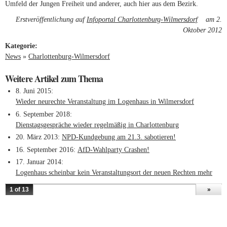
Umfeld der Jungen Freiheit und anderer, auch hier aus dem Bezirk.
Erstveröffentlichung auf
Infoportal Charlottenburg-Wilmersdorf
(link is
am 2.
Oktober 2012
external)
Kategorie:
News
»
Charlottenburg-Wilmersdorf
Weitere Artikel zum Thema
8. Juni 2015
Wieder neurechte Veranstaltung im Logenhaus in Wilmersdorf
6. September 2018
Dienstagsgespräche wieder regelmäßig in Charlottenburg
20. März 2013
NPD-Kundgebung am 21.3. sabotieren!
16. September 2016
AfD-Wahlparty Crashen!
17. Januar 2014
Logenhaus scheinbar kein Veranstaltungsort der neuen Rechten mehr
1 of 13
»