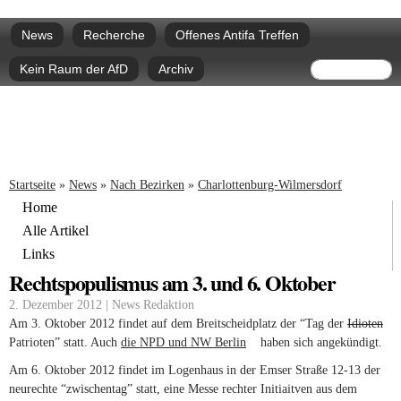
Direkt
Hauptmenü
zum
News
Recherche
Offenes Antifa Treffen
Inhalt
Suchform
Suche
Kein Raum der AfD
Archiv
Sie sind hier
Startseite
»
News
»
Nach Bezirken
»
Charlottenburg-Wilmersdorf
Home
Alle Artikel
Links
Rechtspopulismus am 3. und 6. Oktober
2. Dezember 2012 | News Redaktion
Am 3. Oktober 2012 findet auf dem Breitscheidplatz der “Tag der
Idioten
Patrioten” statt. Auch
die NPD und NW Berlin
(link is external)
haben sich angekündigt.
Am 6. Oktober 2012 findet im Logenhaus in der Emser Straße 12-13 der
neurechte “zwischentag” statt, eine Messe rechter Initiaitven aus dem