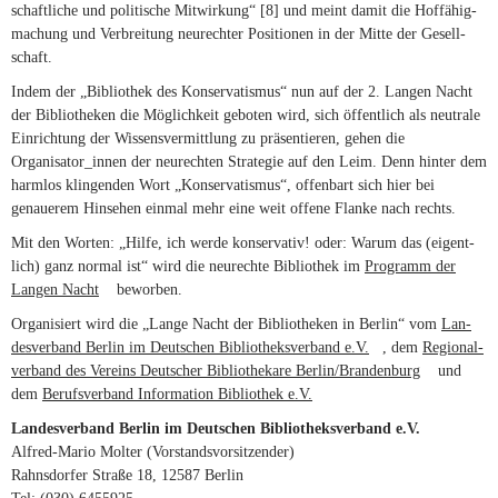
schaft­liche und poli­ti­sche Mit­wir­kung“
[8]
und meint damit die Hof­fä­hig­
ma­chung und Ver­brei­tung neu­rechter Posi­tionen in der Mitte der Gesell­
schaft.
Indem der „Biblio­thek des Kon­ser­va­tismus“ nun auf der 2. Langen Nacht
der Biblio­theken die Mög­lich­keit geboten wird, sich öffent­lich als neu­trale
Ein­rich­tung der Wis­sens­ver­mitt­lung zu prä­sen­tieren, gehen die
Organisator_innen der neu­rechten Stra­tegie auf den Leim. Denn hinter dem
harmlos klin­genden Wort „Kon­ser­va­tismus“, offen­bart sich hier bei
genauerem Hin­sehen einmal mehr eine weit offene Flanke nach rechts.
Mit den Worten: „Hilfe, ich werde kon­ser­vativ! oder: Warum das (eigent­
lich) ganz normal ist“ wird die neu­rechte Biblio­thek im
Pro­gramm der
Langen Nacht
(link is external)
beworben.
Orga­ni­siert wird die „Lange Nacht der Biblio­theken in Berlin“ vom
Lan­
des­ver­band Berlin im Deut­schen Biblio­theks­ver­band e.V.
(link is external)
, dem
Regio­nal­
ver­band des Ver­eins Deut­scher Biblio­the­kare Berlin/Brandenburg
(link is
und
dem
Berufs­ver­band Infor­ma­tion Biblio­thek e.V.
(link is external)
external)
Lan­des­ver­band Berlin im Deut­schen Biblio­theks­ver­band e.V.
Alfred-Mario Molter (Vor­stands­vor­sit­zender)
Rahns­dorfer Straße 18, 12587 Berlin