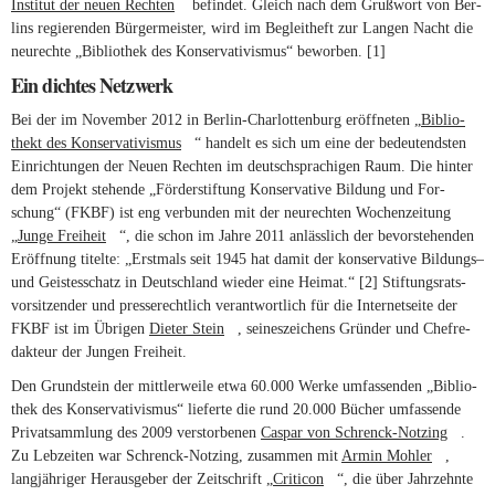
Institut der neuen Rechten
(link is external)
befindet. Gleich nach dem Gruß­wort von Ber­
lins regie­renden Bür­ger­meister, wird im Begleit­heft zur Langen Nacht die
neu­rechte „Biblio­thek des Kon­ser­va­ti­vismus“ beworben.
[1]
Ein dichtes Netzwerk
Bei der im November 2012 in Berlin-Charlottenburg eröff­neten „
Biblio­
thekt des Kon­ser­va­ti­vismus
(link is external)
“ han­delt es sich um eine der bedeu­tendsten
Ein­rich­tungen der Neuen Rechten im deutsch­spra­chigen Raum. Die hinter
dem Pro­jekt ste­hende „För­der­stif­tung Kon­ser­va­tive Bil­dung und For­
schung“ (
FKBF
) ist eng ver­bunden mit der neu­rechten Wochen­zei­tung
„
Junge Frei­heit
(link is external)
“, die schon im Jahre 2011 anläss­lich der bevor­ste­henden
Eröff­nung titelte: „Erst­mals seit 1945 hat damit der kon­ser­va­tive Bil­dungs–
und Geis­tes­schatz in Deutsch­land wieder eine Heimat.“
[2]
Stif­tungs­rats­
vor­sit­zender und pres­se­recht­lich ver­ant­wort­lich für die Inter­net­seite der
FKBF
ist im Übrigen
Dieter Stein
(link is external)
, sei­nes­zei­chens Gründer und Chef­re­
dak­teur der Jungen Frei­heit.
Den Grund­stein der mitt­ler­weile etwa 60.000 Werke umfas­senden „Biblio­
thek des Kon­ser­va­ti­vismus“ lie­ferte die rund 20.000 Bücher umfas­sende
Pri­vat­samm­lung des 2009 ver­stor­benen
Caspar von Schrenck-Notzing
(link is
.
Zu Leb­zeiten war Schrenck-Notzing, zusammen mit
Armin Mohler
(link is
,
externa
lang­jäh­riger Her­aus­geber der Zeit­schrift „
Cri­ticon
(link is external)
“, die über Jahr­zehnte
external)