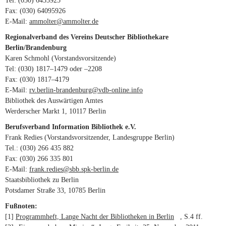
Tel: (030) 6455925
Fax: (030) 64095926
E-Mail:
ammolter@ammolter.de
(link sends e-mail)
Regio­nal­ver­band des Ver­eins Deut­scher Biblio­the­kare
Berlin/Brandenburg
Karen Schmohl (Vor­stands­vor­sit­zende)
Tel: (030) 1817–1479 oder –2208
Fax: (030) 1817–4179
E-Mail:
rv.berlin-brandenburg@vdb-online.info
(link sends e-mail)
Biblio­thek des Aus­wär­tigen Amtes
Wer­der­scher Markt 1, 10117 Berlin
Berufs­ver­band Infor­ma­tion Biblio­thek e.V.
Frank Redies (Vor­stands­vor­sit­zender, Lan­des­gruppe Berlin)
Tel.: (030) 266 435 882
Fax: (030) 266 335 801
E-Mail:
frank.redies@sbb.spk-berlin.de
(link sends e-mail)
Staats­bi­blio­thek zu Berlin
Pots­damer Straße 33, 10785 Berlin
Fußnoten:
[1]
Pro­gramm­heft, Lange Nacht der Biblio­theken in Berlin
(link is
, S.4 ff.