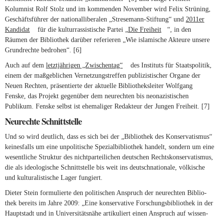
Kolumnist Rolf Stolz und im kom­menden November wird Felix Strü­ning,
Geschäfts­führer der natio­nal­li­be­ralen „Stresemann-Stiftung“ und
2011er
Kan­didat
(link is external)
für die kul­tur­ras­sis­ti­sche Partei „
Die Frei­heit
(link is external)
“, in den
Räumen der Biblio­thek dar­über refe­rieren „Wie isla­mi­sche Akteure unsere
Grund­rechte bedrohen“.
[6]
Auch auf dem
letzt­jäh­rigen „Zwi­schentag“
(link is external)
des Insti­tuts für Staats­po­litik,
einem der maß­geb­li­chen Ver­net­zungs­treffen publi­zis­ti­scher Organe der
Neuen Rechten, prä­sen­tierte der aktu­elle Biblio­theks­leiter Wolf­gang
Fenske, das Pro­jekt gegen­über dem neu­rechten bis neo­na­zis­ti­schen
Publikum. Fenske selbst ist ehe­ma­liger Redak­teur der Jungen Frei­heit.
[7]
Neurechte Schnittstelle
Und so wird deut­lich, dass es sich bei der „Biblio­thek des Kon­ser­va­tismus“
kei­nes­falls um eine unpo­li­ti­sche Spe­zi­al­bi­blio­thek han­delt, son­dern um eine
wesent­liche Struktur des nicht­par­tei­li­chen deut­schen Rechts­kon­ser­va­tismus,
die als ideo­lo­gi­sche Schnitt­stelle bis weit ins deutsch­na­tio­nale, völ­ki­sche
und kul­tu­ra­lis­ti­sche Lager fun­giert.
Dieter Stein for­mu­lierte den poli­ti­schen Anspruch der neu­rechten Biblio­
thek bereits im Jahre 2009: „Eine kon­ser­va­tive For­schungs­bi­blio­thek in der
Haupt­stadt und in Uni­ver­si­täts­nähe arti­ku­liert einen Anspruch auf wis­sen­