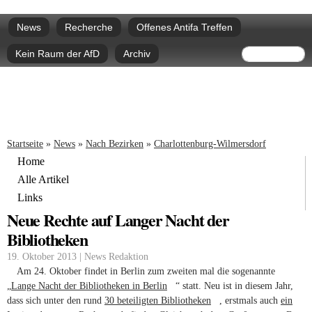
Direkt
Hauptmenü
zum
News
Recherche
Offenes Antifa Treffen
Inhalt
Suchform
Suche
Kein Raum der AfD
Archiv
Sie sind hier
Startseite
»
News
»
Nach Bezirken
»
Charlottenburg-Wilmersdorf
Home
Alle Artikel
Links
Neue Rechte auf Langer Nacht der
Bibliotheken
19. Oktober 2013 | News Redaktion
Am 24. Oktober findet in Berlin zum zweiten mal die soge­nannte
„
Lange Nacht der Biblio­theken in Berlin
(link is external)
“ statt. Neu ist in diesem Jahr,
dass sich unter den rund
30 betei­ligten Biblio­theken
(link is external)
, erst­mals auch
ein