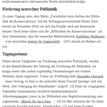
rechts-konservative und neu­rechte Kreise ent­schei­dend prägte.
Förderung neurechter Publizistik
Zu einer Tagung unter dem Motto „Fort­schritte beim Aufbau der Biblio­
thek des Kon­ser­va­tismus“ lud der Stif­tungs­rats­vor­sit­zende Dieter Stein
bereits im November 2010, als sich das Pro­jekt noch auf Raum­suche
befand. Noch heute rühmt sich die „Biblio­thek des Kon­ser­va­ti­vismus“ auf
ihrer Inter­net­seite, dass der neu­rechte Mul­ti­funk­tionär
Karl­heinz Weiß­mann
(link is external)
vom neu­rechten
Institut für Staats­po­litik
(link is external)
(ifS) damals als Redner auf­
trat.
Tagungsräume
Neben diesen Tätig­keiten zur För­de­rung neu­rechter Publi­zistik, werden
in den Räum­lich­keiten der Stif­tung seit Eröff­nung der Biblio­thek vor
knapp einem Jahr zudem regel­mäßig Ver­an­stal­tungen mit rechten
Referent_innen orga­ni­siert: Schon zur Eröff­nung hielt
Alex­ander Demandt
(link is external)
einen Vor­trag, in dem er die neu­rechte Ikone Oswald Sprenger und sein
Werk „Der Unter­gang des Abend­landes“ auf­griff.
[3]
Dann im ver­gan­genen
Sep­tember ver­an­stal­teten christlich-fundamentalistische
Abtreibungsgegner_innen in der Biblio­thek eine Begleit­ver­an­stal­tung zum
soge­nannten „
Marsch für das Leben
(link is external)
“.
[4]
Im Mai refe­rierte der für kul­tu­
ra­lis­ti­sche Aus­fälle bekannte „Islam­kri­tiker“
[5]
und Junge Freiheit-