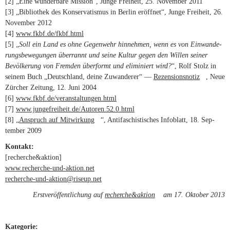
[2] „Eine wun­der­bare Mis­sion“, Junge Frei­heit, 25. November 2011
external)
[3] „Biblio­thek des Kon­ser­va­tismus in Berlin eröffnet“, Junge Frei­heit, 26.
November 2012
[4]
www.fkbf.de/fkbf.html
(link is external)
[5] „
Soll ein Land es ohne Gegen­wehr hin­nehmen, wenn es von Ein­wan­de­
rungs­be­we­gungen über­rannt und seine Kultur gegen den Willen seiner
Bevöl­ke­rung von Fremden über­formt und eli­mi­niert wird?
“, Rolf Stolz in
seinem Buch „Deutsch­land, deine Zuwan­derer“ —
Rezen­si­ons­notiz
(link is
, Neue
Zür­cher Zei­tung, 12. Juni 2004
external)
[6]
www.fkbf.de/veranstaltungen.html
(link is external)
[7]
www.jungefreiheit.de/Autoren.52.0.html
(link is external)
[8] „
Anspruch auf Mit­wir­kung
(link is external)
“, Anti­fa­schis­ti­sches Info­blatt, 18. Sep­
tember 2009
Kontakt:
[recherche&aktion]
www.recherche-und-aktion.net
recherche-und-aktion@riseup.net
(link sends e-mail)
Erstveröffentlichung auf
recherche&aktion
(link is external)
am 17. Oktober 2013
Kategorie: