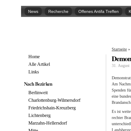
Hauptmenü
News
Recherche
Offenes Antifa Treffen
K
Sie si
Startseite
»
Demonst
Home
Alle Artikel
31. August
Links
Demonstrat
Nach Bezirken
Am Nachmitt
Spenden für
Berlinweit
eine bundes
Charlottenburg-Wilmersdorf
Brandansch
Friedrichshain-Kreuzberg
Es ist weit
Lichtenberg
rechter Bra
Marzahn-Hellersdorf
unterschie
Landsberger
Mitte