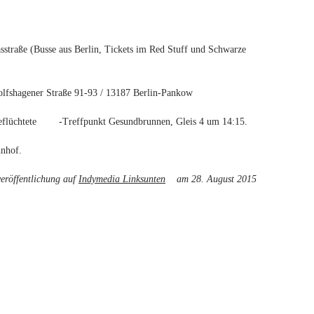
straße (Busse aus Berlin, Tickets im Red Stuff und Schwarze
fshagener Straße 91-93 / 13187 Berlin-Pankow
 Geflüchtete -Treffpunkt Gesundbrunnen, Gleis 4 um 14:15.
hnhof.
veröffentlichung auf
Indymedia Linksunten
(link is external)
am 28. August 2015