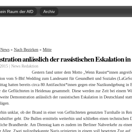
Direkt
zum
ein Raum der AfD
Archiv
Inhalt
nd hier
News
»
Nach Bezirken
»
Mitte
ration anlässlich der rassistischen Eskalation i
 2015 | News Redaktion
Gestern fand unter dem Motto „Wenn Rassist*innen angreifen, 
ion vom S-Bhf.Wedding zum Landesamt für Gesundheit und Soziales (LaGeSo) 
ag hatten bereits circa 80 Antifaschist*innen gegen eine Nazikundgebung in B
 die Geflüchteten in Heidenau gesammelt. Diese werden zur Zeit bei einem W
weite Demonstration anlässlich der rassistischen Eskalation in Deutschland stat
lägen.
erhin unklar, ob der Brand in einer von Geflüchteten genutzten Turnhalle in 
ndstifter geht. Die Bullen ermitteln weiterhin und schließen einen technischen
dliche Brandherde. Am Dienstag kam es zudem im Berliner Nahverkehr zu einem
 Allee. Zwei polizeibekannte Nazis urinierten in einem voll besetzten Zug auf