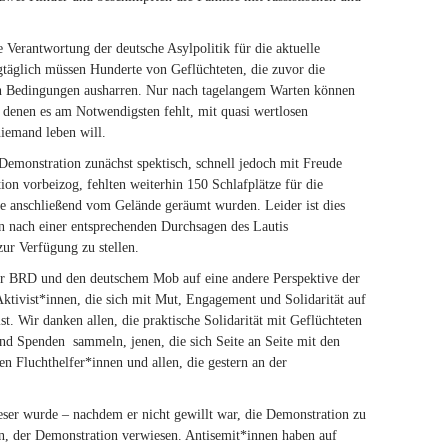
e Verantwortung der deutsche Asylpolitik für die aktuelle
agtäglich müssen Hunderte von Geflüchteten, die zuvor die
ren Bedingungen ausharren. Nur nach tagelangem Warten können
i denen es am Notwendigsten fehlt, mit quasi wertlosen
niemand leben will.
emonstration zunächst spektisch, schnell jedoch mit Freude
ion vorbeizog, fehlten weiterhin 150 Schlafplätze für die
ie anschließend vom Gelände geräumt wurden. Leider ist dies
en nach einer entsprechenden Durchsagen des Lautis
zur Verfügung zu stellen.
der BRD und den deutschem Mob auf eine andere Perspektive der
 Aktivist*innen, die sich mit Mut, Engagement und Solidarität auf
ist. Wir danken allen, die praktische Solidarität mit Geflüchteten
und Spenden sammeln, jenen, die sich Seite an Seite mit den
en Fluchthelfer*innen und allen, die gestern an der
ser wurde – nachdem er nicht gewillt war, die Demonstration zu
en, der Demonstration verwiesen. Antisemit*innen haben auf