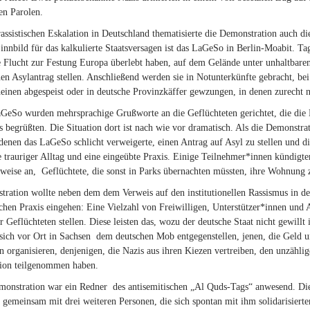
hen Parolen.
assistischen Eskalation in Deutschland thematisierte die Demonstration auch di
Sinnbild für das kalkulierte Staatsversagen ist das LaGeSo in Berlin-Moabit. T
e Flucht zur Festung Europa überlebt haben, auf dem Gelände unter unhaltba
nen Asylantrag stellen. Anschließend werden sie in Notunterkünfte gebracht, be
einen abgespeist oder in deutsche Provinzkäffer gewzungen, in denen zurecht 
eSo wurden mehrsprachige Grußworte an die Geflüchteten gerichtet, die die D
 begrüßten. Die Situation dort ist nach wie vor dramatisch. Als die Demonstrat
enen das LaGeSo schlicht verweigerte, einen Antrag auf Asyl zu stellen und d
e trauriger Alltag und eine eingeübte Praxis. Einige Teilnehmer*innen kündigt
rweise an, Geflüchtete, die sonst in Parks übernachten müssten, ihre Wohnung 
ration wollte neben dem dem Verweis auf den institutionellen Rassismus in 
ischen Praxis eingehen: Eine Vielzahl von Freiwilligen, Unterstützer*innen und
er Geflüchteten stellen. Diese leisten das, wozu der deutsche Staat nicht gewillt 
 sich vor Ort in Sachsen dem deutschen Mob entgegenstellen, jenen, die Geld 
n organisieren, denjenigen, die Nazis aus ihren Kiezen vertreiben, den unzählig
ion teilgenommen haben.
onstration war ein Redner des antisemitischen „Al Quds-Tags“ anwesend. Die
 gemeinsam mit drei weiteren Personen, die sich spontan mit ihm solidarisiert