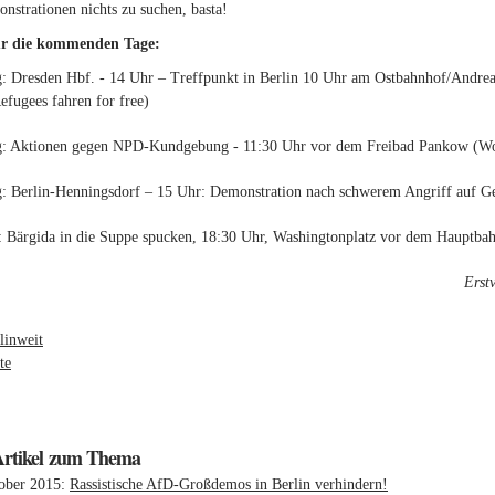
nstrationen nichts zu suchen, basta!
ür die kommenden Tage:
: Dresden Hbf. - 14 Uhr – Treffpunkt in Berlin 10 Uhr am Ostbahnhof/Andreas
efugees fahren for free)
: Aktionen gegen NPD-Kundgebung - 11:30 Uhr vor dem Freibad Pankow (Wol
: Berlin-Henningsdorf – 15 Uhr: Demonstration nach schwerem Angriff auf
 Bärgida in die Suppe spucken, 18:30 Uhr, Washingtonplatz vor dem Hauptba
Erst
:
linweit
te
Artikel zum Thema
ober 2015
Rassistische AfD-Großdemos in Berlin verhindern!