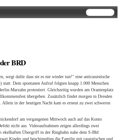
Suchformular
Suche
n der BRD
sorgt dafür dass sie es nie wieder tun!“ eine antirassistische
statt. Dem spontanen Aufruf folgten knapp 1.000 Menschen.
erlin-Marzahn protestiert. Gleichzeitig wurden am Oranienplatz
illkommensfest übergeben. Zusätzlich findet morgen in Dresden
t. Allein in der heutigen Nacht kam es erneut zu zwei schweren
Reinickendorf am vergangenen Mittwoch auch auf das Konto
 Defekt nicht aus. Videoaufnahmen zeigen allerdings zwei
 ekelhaften Übergriff in der Ringbahn nahe dem S-Bhf.
 zwei Kinder und beschimpften die Familie mit rassistischen und