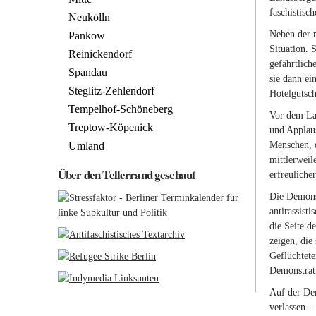
faschistisc
Neukölln
Neben der r
Pankow
Situation. 
Reinickendorf
gefährtlich
Spandau
sie dann ei
Steglitz-Zehlendorf
Hotelgutsch
Tempelhof-Schöneberg
Vor dem LaG
Treptow-Köpenick
und Applaus
Umland
Menschen, d
mittlerweil
Über den Tellerrand geschaut
erfreuliche
Die Demonst
antirassist
die Seite d
zeigen, die
Geflüchtete
Demonstrat
Auf der Dem
verlassen –