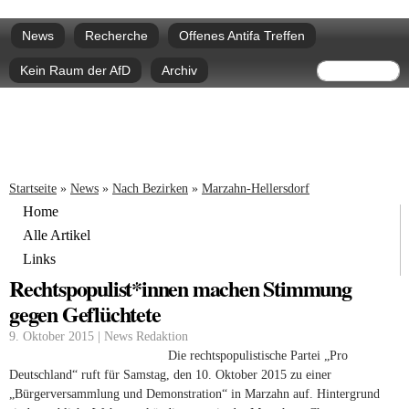
Direkt
Hauptmenü
zum
News
Recherche
Offenes Antifa Treffen
Inhalt
Suchform
Suche
Kein Raum der AfD
Archiv
Sie sind hier
Startseite
»
News
»
Nach Bezirken
»
Marzahn-Hellersdorf
Home
Alle Artikel
Links
Rechtspopulist*innen machen Stimmung
gegen Geflüchtete
9. Oktober 2015 | News Redaktion
Die rechtspopulistische Partei „Pro
Deutschland“ ruft für Samstag, den 10. Oktober 2015 zu einer
„Bürgerversammlung und Demonstration“ in Marzahn auf. Hintergrund