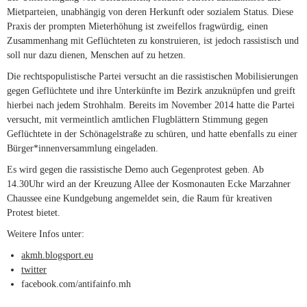
Mietparteien, unabhängig von deren Herkunft oder sozialem Status. Diese
Praxis der prompten Mieterhöhung ist zweifellos fragwürdig, einen
Zusammenhang mit Geflüchteten zu konstruieren, ist jedoch rassistisch und
soll nur dazu dienen, Menschen auf zu hetzen.
Die rechtspopulistische Partei versucht an die rassistischen Mobilisierungen
gegen Geflüchtete und ihre Unterkünfte im Bezirk anzuknüpfen und greift
hierbei nach jedem Strohhalm. Bereits im November 2014 hatte die Partei
versucht, mit vermeintlich amtlichen Flugblättern Stimmung gegen
Geflüchtete in der Schönagelstraße zu schüren, und hatte ebenfalls zu einer
Bürger*innenversammlung eingeladen.
Es wird gegen die rassistische Demo auch Gegenprotest geben. Ab
14.30Uhr wird an der Kreuzung Allee der Kosmonauten Ecke Marzahner
Chaussee eine Kundgebung angemeldet sein, die Raum für kreativen
Protest bietet.
Weitere Infos unter:
akmh.blogsport.eu
(link is external)
twitter
(link is external)
facebook.com/antifainfo.mh