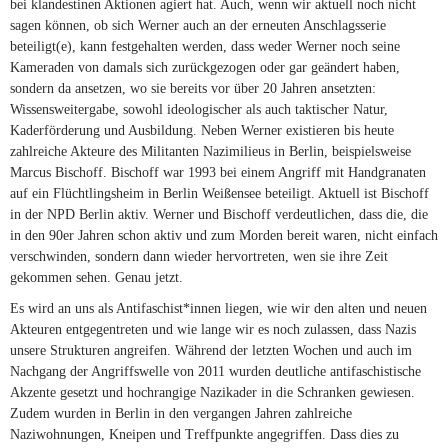
bei klandestinen Aktionen agiert hat. Auch, wenn wir aktuell noch nicht
sagen können, ob sich Werner auch an der erneuten Anschlagsserie
beteiligt(e), kann festgehalten werden, dass weder Werner noch seine
Kameraden von damals sich zurückgezogen oder gar geändert haben,
sondern da ansetzen, wo sie bereits vor über 20 Jahren ansetzten:
Wissensweitergabe, sowohl ideologischer als auch taktischer Natur,
Kaderförderung und Ausbildung. Neben Werner existieren bis heute
zahlreiche Akteure des Militanten Nazimilieus in Berlin, beispielsweise
Marcus Bischoff. Bischoff war 1993 bei einem Angriff mit Handgranaten
auf ein Flüchtlingsheim in Berlin Weißensee beteiligt. Aktuell ist Bischoff
in der NPD Berlin aktiv. Werner und Bischoff verdeutlichen, dass die, die
in den 90er Jahren schon aktiv und zum Morden bereit waren, nicht einfach
verschwinden, sondern dann wieder hervortreten, wen sie ihre Zeit
gekommen sehen. Genau jetzt.
Es wird an uns als Antifaschist*innen liegen, wie wir den alten und neuen
Akteuren entgegentreten und wie lange wir es noch zulassen, dass Nazis
unsere Strukturen angreifen. Während der letzten Wochen und auch im
Nachgang der Angriffswelle von 2011 wurden deutliche antifaschistische
Akzente gesetzt und hochrangige Nazikader in die Schranken gewiesen.
Zudem wurden in Berlin in den vergangen Jahren zahlreiche
Naziwohnungen, Kneipen und Treffpunkte angegriffen. Dass dies zu