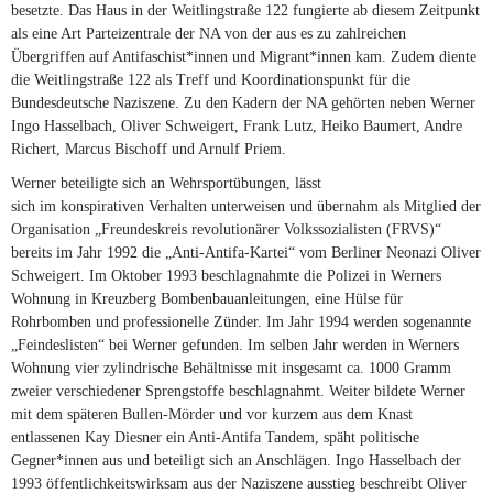
besetzte. Das Haus in der Weitlingstraße 122 fungierte ab diesem Zeitpunkt
als eine Art Parteizentrale der NA von der aus es zu zahlreichen
Übergriffen auf Antifaschist*innen und Migrant*innen kam. Zudem diente
die Weitlingstraße 122 als Treff und Koordinationspunkt für die
Bundesdeutsche Naziszene. Zu den Kadern der NA gehörten neben Werner
Ingo Hasselbach, Oliver Schweigert, Frank Lutz, Heiko Baumert, Andre
Richert, Marcus Bischoff und Arnulf Priem.
Werner beteiligte sich an Wehrsportübungen, lässt
sich im konspirativen Verhalten unterweisen und übernahm als Mitglied der
Organisation „Freundeskreis revolutionärer Volkssozialisten (FRVS)“
bereits im Jahr 1992 die „Anti-Antifa-Kartei“ vom Berliner Neonazi Oliver
Schweigert. Im Oktober 1993 beschlagnahmte die Polizei in Werners
Wohnung in Kreuzberg Bombenbauanleitungen, eine Hülse für
Rohrbomben und professionelle Zünder. Im Jahr 1994 werden sogenannte
„Feindeslisten“ bei Werner gefunden. Im selben Jahr werden in Werners
Wohnung vier zylindrische Behältnisse mit insgesamt ca. 1000 Gramm
zweier verschiedener Sprengstoffe beschlagnahmt. Weiter bildete Werner
mit dem späteren Bullen-Mörder und vor kurzem aus dem Knast
entlassenen Kay Diesner ein Anti-Antifa Tandem, späht politische
Gegner*innen aus und beteiligt sich an Anschlägen. Ingo Hasselbach der
1993 öffentlichkeitswirksam aus der Naziszene ausstieg beschreibt Oliver