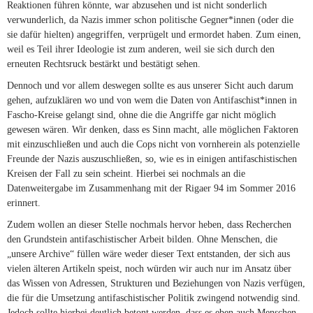
Reaktionen führen könnte, war abzusehen und ist nicht sonderlich
verwunderlich, da Nazis immer schon politische Gegner*innen (oder die
sie dafür hielten) angegriffen, verprügelt und ermordet haben. Zum einen,
weil es Teil ihrer Ideologie ist zum anderen, weil sie sich durch den
erneuten Rechtsruck bestärkt und bestätigt sehen.
Dennoch und vor allem deswegen sollte es aus unserer Sicht auch darum
gehen, aufzuklären wo und von wem die Daten von Antifaschist*innen in
Fascho-Kreise gelangt sind, ohne die die Angriffe gar nicht möglich
gewesen wären. Wir denken, dass es Sinn macht, alle möglichen Faktoren
mit einzuschließen und auch die Cops nicht von vornherein als potenzielle
Freunde der Nazis auszuschließen, so, wie es in einigen antifaschistischen
Kreisen der Fall zu sein scheint. Hierbei sei nochmals an die
Datenweitergabe im Zusammenhang mit der Rigaer 94 im Sommer 2016
erinnert.
Zudem wollen an dieser Stelle nochmals hervor heben, dass Recherchen
den Grundstein antifaschistischer Arbeit bilden. Ohne Menschen, die
„unsere Archive“ füllen wäre weder dieser Text entstanden, der sich aus
vielen älteren Artikeln speist, noch würden wir auch nur im Ansatz über
das Wissen von Adressen, Strukturen und Beziehungen von Nazis verfügen,
die für die Umsetzung antifaschistischer Politik zwingend notwendig sind.
Jedoch sollte hierbei deutlich betont werden, dass es eben auch Menschen