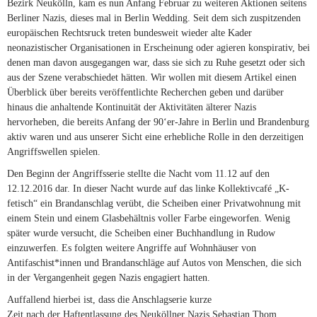
Bezirk Neukölln, kam es nun Anfang Februar zu weiteren Aktionen seitens
Berliner Nazis, dieses mal in Berlin Wedding. Seit dem sich zuspitzenden
europäischen Rechtsruck treten bundesweit wieder alte Kader
neonazistischer Organisationen in Erscheinung oder agieren konspirativ, bei
denen man davon ausgegangen war, dass sie sich zu Ruhe gesetzt oder sich
aus der Szene verabschiedet hätten. Wir wollen mit diesem Artikel einen
Überblick über bereits veröffentlichte Recherchen geben und darüber
hinaus die anhaltende Kontinuität der Aktivitäten älterer Nazis
hervorheben, die bereits Anfang der 90‘er-Jahre in Berlin und Brandenburg
aktiv waren und aus unserer Sicht eine erhebliche Rolle in den derzeitigen
Angriffswellen spielen.
Den Beginn der Angriffsserie stellte die Nacht vom 11.12 auf den
12.12.2016 dar. In dieser Nacht wurde auf das linke Kollektivcafé „K-
fetisch“ ein Brandanschlag verübt, die Scheiben einer Privatwohnung mit
einem Stein und einem Glasbehältnis voller Farbe eingeworfen. Wenig
später wurde versucht, die Scheiben einer Buchhandlung in Rudow
einzuwerfen. Es folgten weitere Angriffe auf Wohnhäuser von
Antifaschist*innen und Brandanschläge auf Autos von Menschen, die sich
in der Vergangenheit gegen Nazis engagiert hatten.
Auffallend hierbei ist, dass die Anschlagserie kurze
Zeit nach der Haftentlassung des Neuköllner Nazis Sebastian Thom