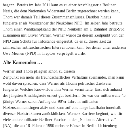
begann. Bereits im Jahr 2011 kam es zu einer Anschlagsserie Berliner
Nazis, die dem Nationalen Widerstand Berlin zugerechnet werden kann,
Thom war damals Teil dieses Zusammenschlusses. Darüber hinaus
fungierte er als Vorsitzender der Neukölner NPD. Im selben Jahr betreute
Thom einen Wahlkampfstand der NPD Neukölln am U Bahnhof Britz-Süd
zusammen mit Oliver Werner. Werner wurde zu diesem Zeitpunkt von der
NPD zum Schutz für Infostände eingesetzt, da es zu dieser Zeit zu
zahlreichen antifaschistischen Interventionen kam, bei denen unter anderem
Uwe Meenen (NPD) in Treptow verprügelt wurde.
Alte Kameraden …
Werner und Thom pflegten schon zu diesem
Zeitpunkt ein mehr als freundschaftliches Verhältnis zueinander, man kann
wohl davon sprechen, dass Werner als Thoms politischer Ziehvater
fungierte. Welches Know-How ihm Werner vermittelte, lässt sich anhand
der jüngsten Anschlagserie erneut gut beziffern. So war der mittlerweile 43
jährige Werner schon Anfang der 90‘er-Jahre in militanten
Nazizusammenhängen aktiv und kann auf eine lange Laufbahn innerhalb
diverser Nazistrukturen zurückblicken. Werners Karriere beginnt, wie für
viele andere militante Berliner Faschos in der „Nationale Alternative“
(NA), die am 18. Februar 1990 mehrere Häuser in Berlin Lichtenberg