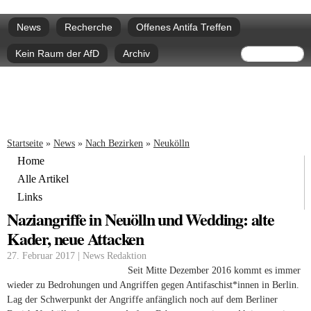
Direkt
Hauptmenü
zum
News
Recherche
Offenes Antifa Treffen
Inhalt
Suchform
Suche
Kein Raum der AfD
Archiv
Sie sind hier
Startseite
»
News
»
Nach Bezirken
»
Neukölln
Home
Alle Artikel
Links
Naziangriffe in Neuölln und Wedding: alte
Kader, neue Attacken
27. Februar 2017 | News Redaktion
Seit Mitte Dezember 2016 kommt es immer
wieder zu Bedrohungen und Angriffen gegen Antifaschist*innen in Berlin.
Lag der Schwerpunkt der Angriffe anfänglich noch auf dem Berliner