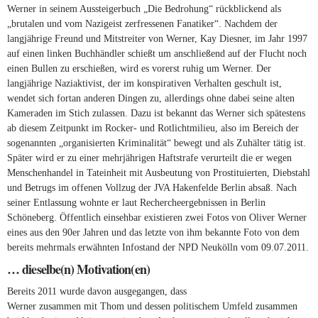
Werner in seinem Aussteigerbuch „Die Bedrohung“ rückblickend als
„brutalen und vom Nazigeist zerfressenen Fanatiker“. Nachdem der
langjährige Freund und Mitstreiter von Werner, Kay Diesner, im Jahr 1997
auf einen linken Buchhändler schießt um anschließend auf der Flucht noch
einen Bullen zu erschießen, wird es vorerst ruhig um Werner. Der
langjährige Naziaktivist, der im konspirativen Verhalten geschult ist,
wendet sich fortan anderen Dingen zu, allerdings ohne dabei seine alten
Kameraden im Stich zulassen. Dazu ist bekannt das Werner sich spätestens
ab diesem Zeitpunkt im Rocker- und Rotlichtmilieu, also im Bereich der
sogenannten „organisierten Kriminalität“ bewegt und als Zuhälter tätig ist.
Später wird er zu einer mehrjährigen Haftstrafe verurteilt die er wegen
Menschenhandel in Tateinheit mit Ausbeutung von Prostituierten, Diebstahl
und Betrugs im offenen Vollzug der JVA Hakenfelde Berlin absaß. Nach
seiner Entlassung wohnte er laut Rechercheergebnissen in Berlin
Schöneberg. Öffentlich einsehbar existieren zwei Fotos von Oliver Werner
eines aus den 90er Jahren und das letzte von ihm bekannte Foto von dem
bereits mehrmals erwähnten Infostand der NPD Neukölln vom 09.07.2011.
… dieselbe(n) Motivation(en)
Bereits 2011 wurde davon ausgegangen, dass
Werner zusammen mit Thom und dessen politischem Umfeld zusammen