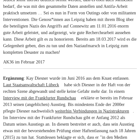
bedarf, die was mit den gesammelte Daten anstellen und Antifa-Arbeit
praktisch umsetzen … Sei es nun in Form von Outings oder von militanten
Interventionen. Die Genoss*innen aus Leipzig haben mit ihrem Blog über
die beteiligten Nazis des Angriffs auf Connewitz am 11.01.2016 enorm
gute Arbeit geleistet, und aufgezeigt, wie gute Recherchearbeit aussehen
kann. Diese Arbeit gilt es zu honorieren. Bereits am 18.03.2017 wird es die
Gelegenheit geben, dies zu tun und den Naziaufmarsch in Leipzig zum
kompletten Desaster zu machen!
AK36 im Februar 2017
Ergänzung
: Kay Diesner wurde im Juni 2016 aus dem Knast entlassen.
Laut Staatsanwaltschaft Lübeck
(link is external)
habe sich Diesner in der Haft von der
rechten Szene abgewandt und stelle keine Gefahr mehr dar. In einem
Interview mit der Frankfurter Rundschau
(link is external)
erklärte er bereits im Februar
2013 seinen (angeblichen) Ausstieg. Bis mindestens Ende der 2000er
pflegte Diesner nachweislich
weiterhin Verbindungen in Nazistrukturen
(link i
.
Im Interview mit der Frankfurter Rundschau gibt er Anfang 2012 als
extern
Datum seines Ausstiegs an. In diesem bestreitet er auch, dass sein Ausstieg
etwas mit der bevorstehenden Prüfung einer Haftentlassung nach 18 Jahren
(2015) zu tun hat. Stattdessen beklagte er sich, dass er "in den Medien