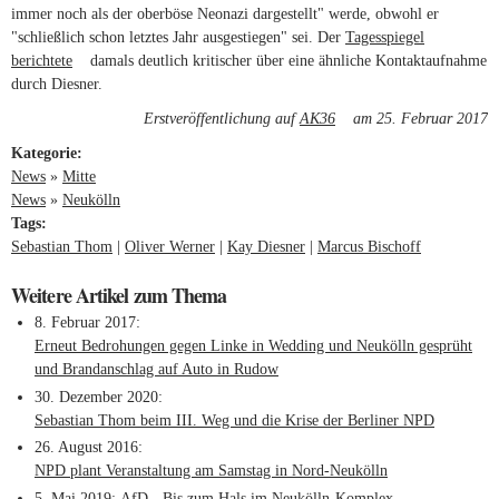
immer noch als der oberböse Neonazi dargestellt" werde, obwohl er
"schließlich schon letztes Jahr ausgestiegen" sei. Der
Tagesspiegel
berichtete
(link is external)
damals deutlich kritischer über eine ähnliche Kontaktaufnahme
durch Diesner.
Erstveröffentlichung auf
AK36
(link is external)
am 25. Februar 2017
Kategorie:
News
»
Mitte
News
»
Neukölln
Tags:
Sebastian Thom
Oliver Werner
Kay Diesner
Marcus Bischoff
Weitere Artikel zum Thema
8. Februar 2017
Erneut Bedrohungen gegen Linke in Wedding und Neukölln gesprüht
und Brandanschlag auf Auto in Rudow
30. Dezember 2020
Sebastian Thom beim III. Weg und die Krise der Berliner NPD
26. August 2016
NPD plant Veranstaltung am Samstag in Nord-Neukölln
5. Mai 2019
AfD - Bis zum Hals im Neukölln-Komplex