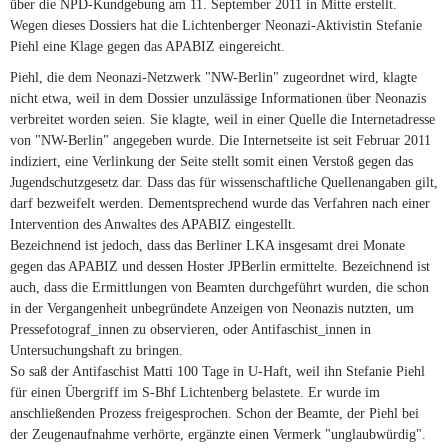
über die NPD-Kundgebung am 11. September 2011 in Mitte erstellt.
Wegen dieses Dossiers hat die Lichtenberger Neonazi-Aktivistin Stefanie
Piehl eine Klage gegen das APABIZ eingereicht.
Piehl, die dem Neonazi-Netzwerk "NW-Berlin" zugeordnet wird, klagte
nicht etwa, weil in dem Dossier unzulässige Informationen über Neonazis
verbreitet worden seien. Sie klagte, weil in einer Quelle die Internetadresse
von "NW-Berlin" angegeben wurde. Die Internetseite ist seit Februar 2011
indiziert, eine Verlinkung der Seite stellt somit einen Verstoß gegen das
Jugendschutzgesetz dar. Dass das für wissenschaftliche Quellenangaben gilt,
darf bezweifelt werden. Dementsprechend wurde das Verfahren nach einer
Intervention des Anwaltes des APABIZ eingestellt.
Bezeichnend ist jedoch, dass das Berliner LKA insgesamt drei Monate
gegen das APABIZ und dessen Hoster JPBerlin ermittelte. Bezeichnend ist
auch, dass die Ermittlungen von Beamten durchgeführt wurden, die schon
in der Vergangenheit unbegründete Anzeigen von Neonazis nutzten, um
Pressefotograf_innen zu observieren, oder Antifaschist_innen in
Untersuchungshaft zu bringen.
So saß der Antifaschist Matti 100 Tage in U-Haft, weil ihn Stefanie Piehl
für einen Übergriff im S-Bhf Lichtenberg belastete. Er wurde im
anschließenden Prozess freigesprochen. Schon der Beamte, der Piehl bei
der Zeugenaufnahme verhörte, ergänzte einen Vermerk "unglaubwürdig".