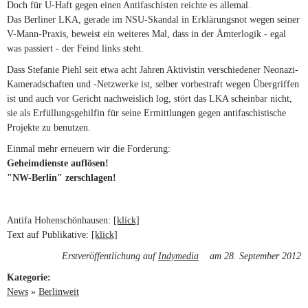
Doch für U-Haft gegen einen Antifaschisten reichte es allemal.
Das Berliner LKA, gerade im NSU-Skandal in Erklärungsnot wegen seiner
V-Mann-Praxis, beweist ein weiteres Mal, dass in der Ämterlogik - egal
was passiert - der Feind links steht.
Dass Stefanie Piehl seit etwa acht Jahren Aktivistin verschiedener Neonazi-
Kameradschaften und -Netzwerke ist, selber vorbestraft wegen Übergriffen
ist und auch vor Gericht nachweislich log, stört das LKA scheinbar nicht,
sie als Erfüllungsgehilfin für seine Ermittlungen gegen antifaschistische
Projekte zu benutzen.
Einmal mehr erneuern wir die Forderung:
Geheimdienste auflösen!
"NW-Berlin" zerschlagen!
Antifa Hohenschönhausen:
[klick]
(link is external)
Text auf Publikative:
[klick]
(link is external)
Erstveröffentlichung auf
Indymedia
(link is external)
am 28. September 2012
Kategorie:
News
»
Berlinweit