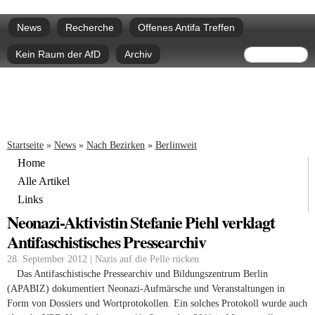
Direkt
Hauptmenü
zum
News
Recherche
Offenes Antifa Treffen
Inhalt
Suchform
Suche
Kein Raum der AfD
Archiv
Sie sind hier
Startseite
»
News
»
Nach Bezirken
»
Berlinweit
Home
Alle Artikel
Links
Neonazi-Aktivistin Stefanie Piehl verklagt
Antifaschistisches Pressearchiv
28. September 2012 | Nazis auf die Pelle rücken
Das Antifaschistische Pressearchiv und Bildungszentrum Berlin
(APABIZ) dokumentiert Neonazi-Aufmärsche und Veranstaltungen in
Form von Dossiers und Wortprotokollen. Ein solches Protokoll wurde auch