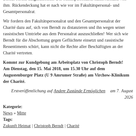
ihm. Rückendeckung hat er nach wie vor im Fakultätspersonal- und
Gesamtpersonalrat.
Wir fordern den Fakultätspersonalrat und den Gesamtpersonalrat der
Charité dazu auf, sich von Berndt zu distanzieren und ihn wegen seiner
rassistischen Umtriebe aus dem Personalrat auszuschließen! Wer sich wie
Berndt für die Abschottung gegen Geflüchtete einsetzt und rassistische
Ressentiments schürt, kann nicht die Rechte aller Beschäftigten an der
Charité vertreten.
Kommt zur Kundgebung am Arbeitsplatz von Christoph Berndt!
Am Dienstag, den 15. Mai 2018, um 15.30 Uhr auf dem
Augustenburger Platz (U 9 Amrumer Straße) am Virchow-Klinikum
der Charité.
Erstveröffentlichung auf
Andere Zustände Ermöglichen
am 7. August
(link is
external)
2026
Kategorie:
News
»
Mitte
Tags:
Zukunft Heimat
Christoph Berndt
Charité