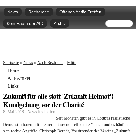
Direkt
Hauptmenü
zum
News
Recherche
Offenes Antifa Treffen
Inhalt
Suchform
Suche
Kein Raum der AfD
Archiv
Sie sind hier
Startseite
»
News
»
Nach Bezirken
»
Mitte
Home
Alle Artikel
Links
Zukunft für alle statt 'Zukunft Heimat'!
Kundgebung vor der Charité
8. Mai 2018 | News Redaktion
Seit Monaten gibt es in Cottbus rassistische
Demonstrationen mit mehreren tausend Teilnehmer*innen und es häufen
sich rechte Angriffe. Christoph Berndt, Vorsitzender des Vereins „Zukunft