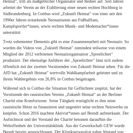
Heimat“, tritt als maßgeblicher Organisator und Redner auf. Seit Jahren
arbeitet der Verein an der Etablierung einer neuen rechten Hochburg in
Südbrandenburg. In Cottbus wird „Zukunft Heimat“ von einer seit den
1990er Jahren erstarkende Neonaziszene aus Fußballfans,
Kampfsportler*innen, sowie rechten Musik- und Modemacher*innen
unterstützt.
Trotz vehementer Dementis gibt es eine Zusammenarbeit mit Neonazis: So
wurden die Videos von „Zukunft Heimat“ zumindest teilweise von einem
Mitglied der 2012 verbotenen Neonaziorganisation „Spreelichter“
produziert. Der ehemalige Anführer der „Spreelichter“ lässt sich zudem
öffentlich mit der zweiten Vorsitzenden von Zukunft Heimat sehen. Für die
AfD hat „Zukunft Heimat“ wertvolle Wahlkampfarbeit geleistet und zu
ihrem Wahlergebnis von 26,8% in Cottbus beigetragen.
Während sich in Cottbus die Situation für Geflüchtete zuspitzt, hat der
Vorsitzende des rassistischen Vereins „Zukunft Heimat“ an der Berliner
Charité eine Komfortzone. Seine Tätigkeit ermöglicht es ihm seine
rassistische Hetze zu finanzieren und ungestört seine rechten Netzwerke zu
knüpfen. Schon 2016 machten Aktivist*innen auf Berndt aufmerksam. Der
Aufsichtsrat und der Vorstand der Charité betonten daraufhin die
Weltoffenheit der Universitätsklinik. Aus der Gewerkschaft GEW wurde
Berndt bereits ausgeschlossen. Der Klinikpersonalrat nahm Abstand von