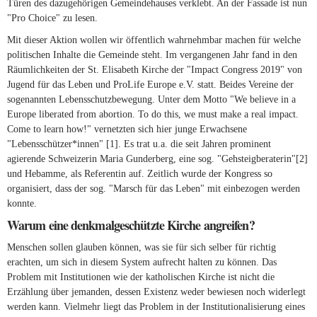
Türen des dazugehörigen Gemeindehauses verklebt. An der Fassade ist nun
"Pro Choice" zu lesen.
Mit dieser Aktion wollen wir öffentlich wahrnehmbar machen für welche
politischen Inhalte die Gemeinde steht. Im vergangenen Jahr fand in den
Räumlichkeiten der St. Elisabeth Kirche der "Impact Congress 2019" von
Jugend für das Leben und ProLife Europe e.V. statt. Beides Vereine der
sogenannten Lebensschutzbewegung. Unter dem Motto "We believe in a
Europe liberated from abortion. To do this, we must make a real impact.
Come to learn how!" vernetzten sich hier junge Erwachsene
"Lebensschützer*innen" [1]. Es trat u.a. die seit Jahren prominent
agierende Schweizerin Maria Gunderberg, eine sog. "Gehsteigberaterin"[2]
und Hebamme, als Referentin auf. Zeitlich wurde der Kongress so
organisiert, dass der sog. "Marsch für das Leben" mit einbezogen werden
konnte.
Warum eine denkmalgeschützte Kirche angreifen?
Menschen sollen glauben können, was sie für sich selber für richtig
erachten, um sich in diesem System aufrecht halten zu können. Das
Problem mit Institutionen wie der katholischen Kirche ist nicht die
Erzählung über jemanden, dessen Existenz weder bewiesen noch widerlegt
werden kann. Vielmehr liegt das Problem in der Institutionalisierung eines