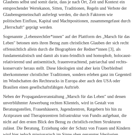
Glaubens selbst und somit darin, dass je nach Ort, Zeit und Kontext ein
entsprechender Wertekanon, Sitten, Traditionen, Regeln und Verbote der
Glaubensgemeinschaft auferlegt werden, die durch Faktoren wie
politischen Einfluss, Kapital und Machtpositionen, zusammengefasst durch
„Herrschaft“ geprägt werden.
Sogenannte „Lebensrechtler*innen“ auf der Plattform des „Marsch für das
Leben“ betonen stets ihren Bezug zum christlichen Glauben der sich recht
offensichtlich allein durch die Biographien der Redner*innen [3], als
fundamentalistisch und damit als trans-feindlich und homophob, holocaust-
relativierend und antisemitisch, frauenverachtend, patriarchal und rechts-
konservativ heraus stellt. Diese Ideologien sind aber kein Überbleibsel
überkommener christlicher Traditionen, sondern erleben ganz im Gegenteil
im Windschatten des Rechtsrucks in Europa aber auch den USA oder
Brasilien einen gesellschaftsfähigen Auftrieb.
Neben der Propagandaveranstaltung „Marsch für das Leben“ und dessen
unverblühmter Anwerbung rechten Klientels, wird in Gestalt von
Beratungsstellen, Frauenhäusern, Jugendzentren, Ratgebern bis hin zu
Arztpraxen und Therapiezentren Infrastruktur von Fundis aufgebaut, die
nicht auf den ersten Blick den Bezug zu christlich-rechten Strukturen
zulässt. Die Beratung, Erziehung oder der Schutz von Frauen und Kindern
wird hier jedoch missionarisch im Sinne oben genannter Ideologien