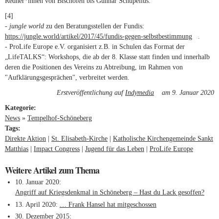
Redner*innen von Bischöfen bis Gunnar Schupelius.
[4]
-
jungle world
zu den Beratungsstellen der Fundis:
https://jungle.world/artikel/2017/45/fundis-gegen-selbstbestimmung
(link is
.
- ProLife Europe e.V. organisiert z.B. in Schulen das Format der
external)
„LifeTALKS“: Workshops, die ab der 8. Klasse statt finden und innerhalb
deren die Positionen des Vereins zu Abtreibung, im Rahmen von
"Aufklärungsgesprächen", verbreitet werden.
Erstveröffentlichung auf
Indymedia
(link is external)
am 9. Januar 2020
Kategorie:
News
»
Tempelhof-Schöneberg
Tags:
Direkte Aktion
St. Elisabeth-Kirche
Katholische Kirchengemeinde Sankt
Matthias
Impact Congress
Jugend für das Leben
ProLife Europe
Weitere Artikel zum Thema
10. Januar 2020
Angriff auf Kriegsdenkmal in Schöneberg – Hast du Lack gesoffen?
13. April 2020
… Frank Hansel hat mitgeschossen
30. Dezember 2015