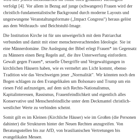
verfolgt [4]. Vor allem in Bezug auf junge (schwangere) Frauen wird der
christlich-fundamentalistische Background durch moderne Layouts und
ungezwungene Veranstaltungsformate („Impact Congress“) heraus gelöst
aus dem Weihrauch- und Beichtstuhl-Image.
Die Institution Kirche ist für uns unweigerlich mit dem Patriarchat
verbunden und damit mit einer menschenverachtenden Ideologie. Sie ist
eine Männerdomäne. Die Auslegung der Bibel erlegt Frauen* im Gegensatz
zu Männern einen Berg Regeln auf, die ihre Unterwerfung einfordern.
Gewalt gegen Frauen*, sexuelle Übergriffe und Vergewaltigungen in
kirchlichen Häusern haben, wie es vermehrt ans Licht kommt, ebenso
Tradition wie das Verschweigen jener „Normalität“. Wir könnten noch den
Bogen schlagen zu den Evangelikalen um Bolsonaro und Trump um ein
riesen Feld aufzuzeigen, auf dem sich Rechts-Nationalismus,
Kapitalinteressen, Rassismus, Frauenfeindlichkeit und eigentlich alles
Konservative und Menschenfeindliche unter dem Deckmantel christlich-
westlicher Werte zu verbinden scheint.
Somit gilt es im Kleinen (Kirchliche Häuser) wie im Großen (die Personen
dahinter) die Strukturen hinter der Neuen Rechten anzugreifen. Von
Beratungsstellen bis zur AfD, von brasilianischen Vertretungen bis
evangelikalen Messen.