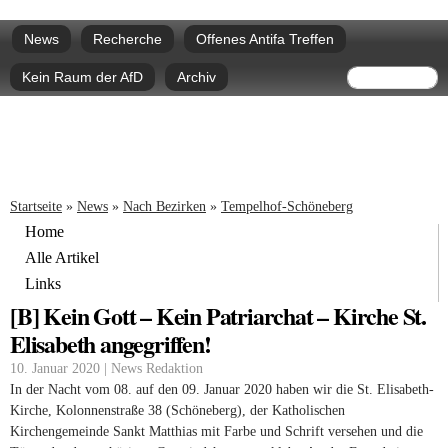
Direkt
Hauptmenü
zum
News
Recherche
Offenes Antifa Treffen
Inhalt
Suchform
Suche
Kein Raum der AfD
Archiv
Sie sind hier
Startseite
»
News
»
Nach Bezirken
»
Tempelhof-Schöneberg
Home
Alle Artikel
Links
[B] Kein Gott – Kein Patriarchat – Kirche St.
Elisabeth angegriffen!
10. Januar 2020 | News Redaktion
In der Nacht vom 08. auf den 09. Januar 2020 haben wir die St. Elisabeth-
Kirche, Kolonnenstraße 38 (Schöneberg), der Katholischen
Kirchengemeinde Sankt Matthias mit Farbe und Schrift versehen und die