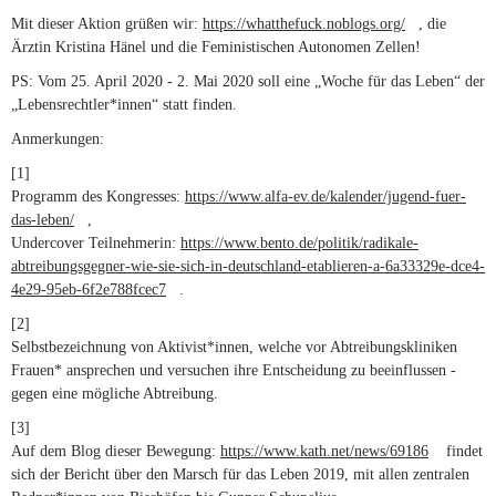
Mit dieser Aktion grüßen wir:
https://whatthefuck.noblogs.org/
(link is
, die
Ärztin Kristina Hänel und die Feministischen Autonomen Zellen!
external)
PS: Vom 25. April 2020 - 2. Mai 2020 soll eine „Woche für das Leben“ der
„Lebensrechtler*innen“ statt finden.
Anmerkungen:
[1]
Programm des Kongresses:
https://www.alfa-ev.de/kalender/jugend-fuer-
das-leben/
(link is external)
,
Undercover Teilnehmerin:
https://www.bento.de/politik/radikale-
abtreibungsgegner-wie-sie-sich-in-deutschland-etablieren-a-6a33329e-dce4-
4e29-95eb-6f2e788fcec7
(link is external)
.
[2]
Selbstbezeichnung von Aktivist*innen, welche vor Abtreibungskliniken
Frauen* ansprechen und versuchen ihre Entscheidung zu beeinflussen -
gegen eine mögliche Abtreibung.
[3]
Auf dem Blog dieser Bewegung:
https://www.kath.net/news/69186
(link is
findet
sich der Bericht über den Marsch für das Leben 2019, mit allen zentralen
external)