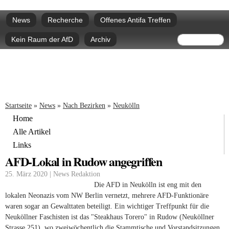
Direkt
Hauptmenü
zum
News
Recherche
Offenes Antifa Treffen
Inhalt
Suchform
Suche
Kein Raum der AfD
Archiv
Sie sind hier
Startseite
»
News
»
Nach Bezirken
»
Neukölln
Home
Alle Artikel
Links
AFD-Lokal in Rudow angegriffen
25. März 2020 | News Redaktion
Die AFD in Neukölln ist eng mit den
lokalen Neonazis vom NW Berlin vernetzt, mehrere AFD-Funktionäre
waren sogar an Gewalttaten beteiligt. Ein wichtiger Treffpunkt für die
Neuköllner Faschisten ist das "Steakhaus Torero" in Rudow (Neuköllner
Strasse 251), wo zweiwöchentlich die Stammtische und Vorstandsitzungen