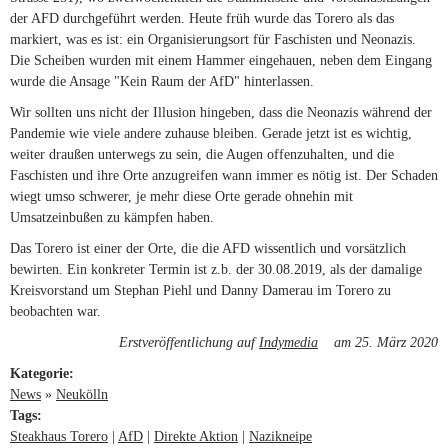
der AFD durchgeführt werden. Heute früh wurde das Torero als das
markiert, was es ist: ein Organisierungsort für Faschisten und Neonazis.
Die Scheiben wurden mit einem Hammer eingehauen, neben dem Eingang
wurde die Ansage "Kein Raum der AfD" hinterlassen.
Wir sollten uns nicht der Illusion hingeben, dass die Neonazis während der
Pandemie wie viele andere zuhause bleiben. Gerade jetzt ist es wichtig,
weiter draußen unterwegs zu sein, die Augen offenzuhalten, und die
Faschisten und ihre Orte anzugreifen wann immer es nötig ist. Der Schaden
wiegt umso schwerer, je mehr diese Orte gerade ohnehin mit
Umsatzeinbußen zu kämpfen haben.
Das Torero ist einer der Orte, die die AFD wissentlich und vorsätzlich
bewirten. Ein konkreter Termin ist z.b. der 30.08.2019, als der damalige
Kreisvorstand um Stephan Piehl und Danny Damerau im Torero zu
beobachten war.
Erstveröffentlichung auf
Indymedia
(link is external)
am 25. März 2020
Kategorie:
News
»
Neukölln
Tags:
Steakhaus Torero
AfD
Direkte Aktion
Nazikneipe