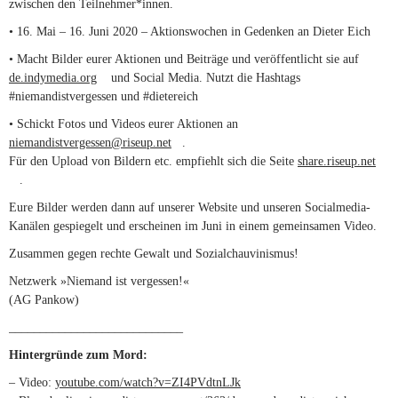
zwischen den Teilnehmer*innen.
• 16. Mai – 16. Juni 2020 – Aktionswochen in Gedenken an Dieter Eich
• Macht Bilder eurer Aktionen und Beiträge und veröffentlicht sie auf
de.indymedia.org
(link is external)
und Social Media. Nutzt die Hashtags
#niemandistvergessen und #dietereich
• Schickt Fotos und Videos eurer Aktionen an
niemandistvergessen@riseup.net
(link sends e-mail)
.
Für den Upload von Bildern etc. empfiehlt sich die Seite
share.riseup.net
(link is external)
.
Eure Bilder werden dann auf unserer Website und unseren Socialmedia-
Kanälen gespiegelt und erscheinen im Juni in einem gemeinsamen Video.
Zusammen gegen rechte Gewalt und Sozialchauvinismus!
Netzwerk »Niemand ist vergessen!«
(AG Pankow)
____________________________
Hintergründe zum Mord:
– Video:
youtube.com/watch?v=ZI4PVdtnLJk
(link is external)