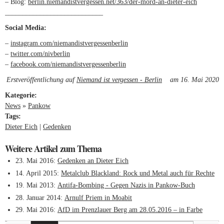
– Blog:
berlin.niemandistvergessen.net/363/der-mord-an-dieter-eich
(link is
____________________________
external)
Social Media:
–
instagram.com/niemandistvergessenberlin
(link is external)
–
twitter.com/nivberlin
(link is external)
–
facebook.com/niemandistvergessenberlin
(link is external)
Erstveröffentlichung auf
Niemand ist vergessen - Berlin
(link is external)
am 16. Mai 2020
Kategorie:
News
»
Pankow
Tags:
Dieter Eich
Gedenken
Weitere Artikel zum Thema
23. Mai 2016
Gedenken an Dieter Eich
14. April 2015
Metalclub Blackland: Rock und Metal auch für Rechte
19. Mai 2013
Antifa-Bombing - Gegen Nazis in Pankow-Buch
28. Januar 2014
Arnulf Priem in Moabit
29. Mai 2016
AfD im Prenzlauer Berg am 28.05.2016 – in Farbe