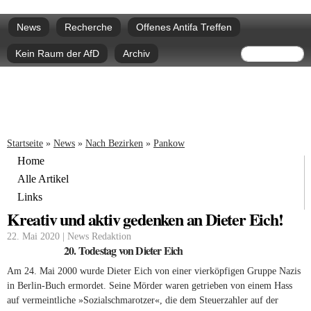
Direkt
Hauptmenü
zum
News
Recherche
Offenes Antifa Treffen
Inhalt
Suchform
Suche
Kein Raum der AfD
Archiv
Sie sind hier
Startseite
»
News
»
Nach Bezirken
»
Pankow
Home
Alle Artikel
Links
Kreativ und aktiv gedenken an Dieter Eich!
22. Mai 2020 | News Redaktion
20. Todestag von Dieter Eich
Am 24. Mai 2000 wurde Dieter Eich von einer vierköpfigen Gruppe Nazis
in Berlin-Buch ermordet. Seine Mörder waren getrieben von einem Hass
auf vermeintliche »Sozialschmarotzer«, die dem Steuerzahler auf der