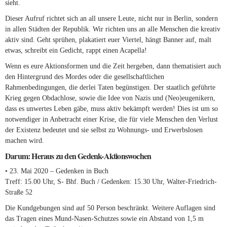
sieht.
Dieser Aufruf richtet sich an all unsere Leute, nicht nur in Berlin, sondern
in allen Städten der Republik. Wir richten uns an alle Menschen die kreativ
aktiv sind. Geht sprühen, plakatiert euer Viertel, hängt Banner auf, malt
etwas, schreibt ein Gedicht, rappt einen Acapella!
Wenn es eure Aktionsformen und die Zeit hergeben, dann thematisiert auch
den Hintergrund des Mordes oder die gesellschaftlichen
Rahmenbedingungen, die derlei Taten begünstigen. Der staatlich geführte
Krieg gegen Obdachlose, sowie die Idee von Nazis und (Neo)eugenikern,
dass es unwertes Leben gäbe, muss aktiv bekämpft werden! Dies ist um so
notwendiger in Anbetracht einer Krise, die für viele Menschen den Verlust
der Existenz bedeutet und sie selbst zu Wohnungs- und Erwerbslosen
machen wird.
Darum: Heraus zu den Gedenk-Aktionswochen
• 23. Mai 2020 – Gedenken in Buch
Treff: 15.00 Uhr, S- Bhf. Buch / Gedenken: 15.30 Uhr, Walter-Friedrich-
Straße 52
Die Kundgebungen sind auf 50 Person beschränkt. Weitere Auflagen sind
das Tragen eines Mund-Nasen-Schutzes sowie ein Abstand von 1,5 m