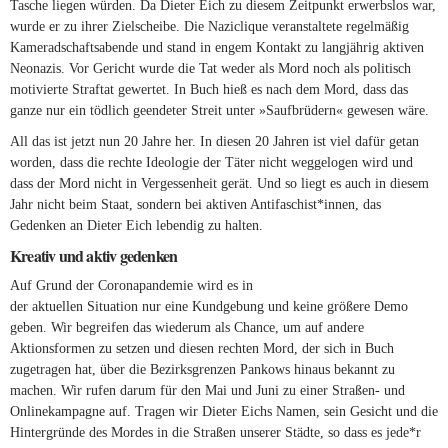
Tasche liegen würden. Da Dieter Eich zu diesem Zeitpunkt erwerbslos war,
wurde er zu ihrer Zielscheibe. Die Naziclique veranstaltete regelmäßig
Kameradschaftsabende und stand in engem Kontakt zu langjährig aktiven
Neonazis. Vor Gericht wurde die Tat weder als Mord noch als politisch
motivierte Straftat gewertet. In Buch hieß es nach dem Mord, dass das
ganze nur ein tödlich geendeter Streit unter »Saufbrüdern« gewesen wäre.
All das ist jetzt nun 20 Jahre her. In diesen 20 Jahren ist viel dafür getan
worden, dass die rechte Ideologie der Täter nicht weggelogen wird und
dass der Mord nicht in Vergessenheit gerät. Und so liegt es auch in diesem
Jahr nicht beim Staat, sondern bei aktiven Antifaschist*innen, das
Gedenken an Dieter Eich lebendig zu halten.
Kreativ und aktiv gedenken
Auf Grund der Coronapandemie wird es in
der aktuellen Situation nur eine Kundgebung und keine größere Demo
geben. Wir begreifen das wiederum als Chance, um auf andere
Aktionsformen zu setzen und diesen rechten Mord, der sich in Buch
zugetragen hat, über die Bezirksgrenzen Pankows hinaus bekannt zu
machen. Wir rufen darum für den Mai und Juni zu einer Straßen- und
Onlinekampagne auf. Tragen wir Dieter Eichs Namen, sein Gesicht und die
Hintergründe des Mordes in die Straßen unserer Städte, so dass es jede*r